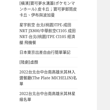
[橫濱]寶可夢水溝蓋(ポケモンマ
ンホール) 皮卡丘；寶可夢郵筒皮
卡丘、伊布與波加曼
星宇航空 台北(桃園)TPE-成田
NRT JX800/中華航空CI105 成田
NRT-台北(桃園)TPE CI105 經濟
艙 飛機餐
日本東京出差自由行簡單筆記
[陸劇]虛顏
2022台北台中台南高雄米其林入
選餐廳(The Plate MICHELIN)名
單
2022台北台中台南高雄米其林星
級名單