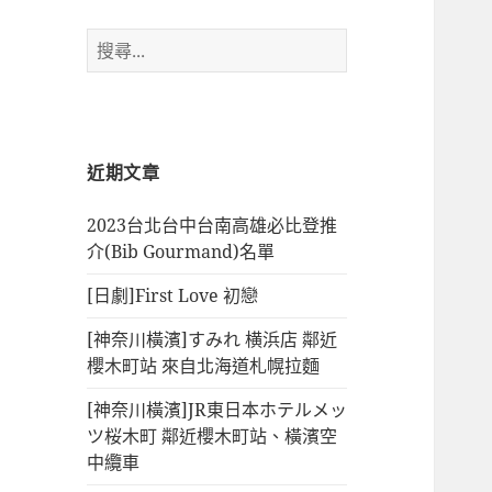
搜
尋
關
鍵
字:
近期文章
2023台北台中台南高雄必比登推
介(Bib Gourmand)名單
[日劇]First Love 初戀
[神奈川橫濱]すみれ 横浜店 鄰近
櫻木町站 來自北海道札幌拉麵
[神奈川橫濱]JR東日本ホテルメッ
ツ桜木町 鄰近櫻木町站、橫濱空
中纜車