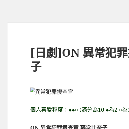
[日劇]ON 異常犯
子
個人喜愛程度：●●○ (滿分為10 ●為2 ○為1
ON 異常犯罪搜查官 藤堂比奈子