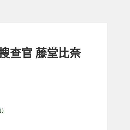
罪搜查官 藤堂比奈
)