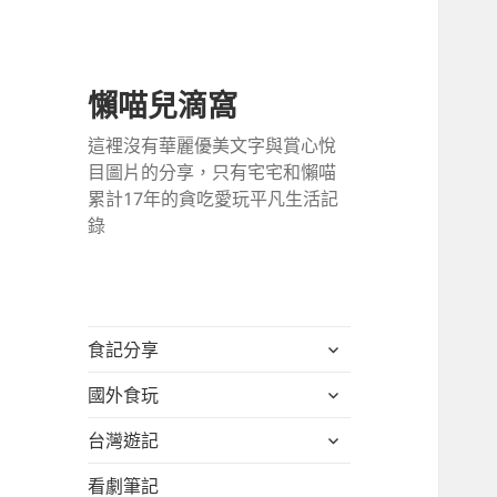
懶喵兒滴窩
這裡沒有華麗優美文字與賞心悅
目圖片的分享，只有宅宅和懶喵
累計17年的貪吃愛玩平凡生活記
錄
展
食記分享
開
展
國外食玩
子
開
選
展
台灣遊記
子
單
開
選
看劇筆記
子