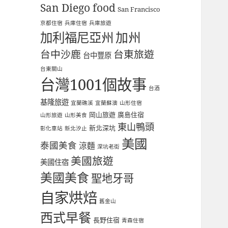
San Diego food
San Francisco
京都住宿
兵庫住宿
兵庫旅遊
加利福尼亞州
加州
台中沙鹿
台東旅遊
台中豐原
台東關山
台灣1001個故事
台酒
基隆旅遊
宜蘭礁溪
宜蘭蘇澳
山形住宿
岡山旅遊
廣島住宿
山形旅遊
山形美食
東山鴨頭
新北深坑
彰化車站
新北汐止
美國
泰國美食
涼麵
深坑老街
美國旅遊
美國住宿
美國美食
聖地牙哥
自家烘焙
舊金山
西式早餐
長野住宿
青森住宿