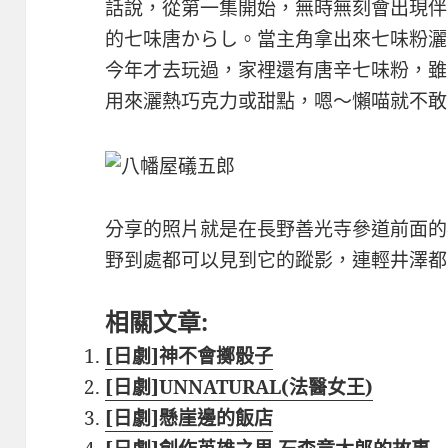
話說，從第一集開始，無時無刻會出現伴
的七味唐からし。當主角拿出來七味粉灑
今年才去玩過，家裡還有唐辛七味粉，雖
用來灑熱巧克力或甜點，嗯～懶喵就不敢
分享的照片就是在長野善光寺參道前面的
野到處都可以見到它的蹤影，連輕井澤都
相關文章:
[日劇]神不會擲骰子
[日劇]UNNATURAL(法醫女王)
[日劇]懸崖邊的飯店