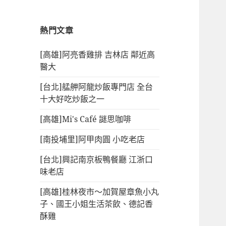
熱門文章
[高雄]阿亮香雞排 吉林店 鄰近高
醫大
[台北]艋舺阿龍炒飯專門店 全台
十大好吃炒飯之一
[高雄]Mi's Café 謎思咖啡
[南投埔里]阿甲肉圓 小吃老店
[台北]興記南京板鴨餐廳 江浙口
味老店
[高雄]桂林夜市～加賀屋章魚小丸
子、國王小姐生活茶飲、德記香
酥雞