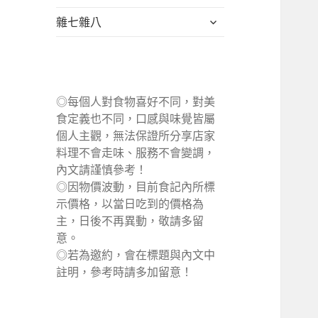
單
選
展
雜七雜八
單
開
子
選
單
◎每個人對食物喜好不同，對美
食定義也不同，口感與味覺皆屬
個人主觀，無法保證所分享店家
料理不會走味、服務不會變調，
內文請謹慎參考！
◎因物價波動，目前食記內所標
示價格，以當日吃到的價格為
主，日後不再異動，敬請多留
意。
◎若為邀約，會在標題與內文中
註明，參考時請多加留意！