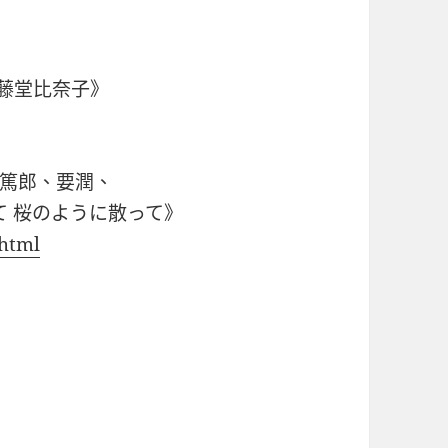
藤堂比奈子》
篤郎、要潤、
て 桜のように散って》
.html