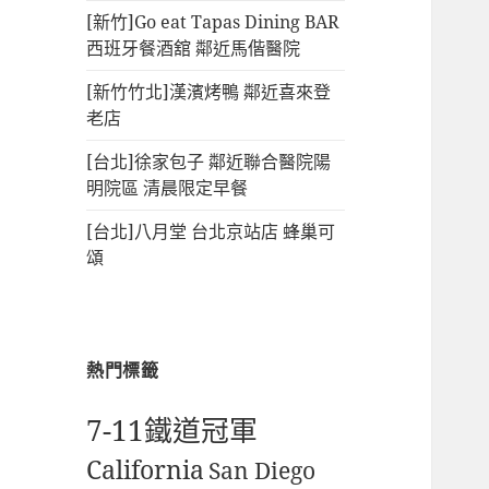
[新竹]Go eat Tapas Dining BAR
西班牙餐酒舘 鄰近馬偕醫院
[新竹竹北]漢濱烤鴨 鄰近喜來登
老店
[台北]徐家包子 鄰近聯合醫院陽
明院區 清晨限定早餐
[台北]八月堂 台北京站店 蜂巢可
頌
熱門標籤
7-11鐵道冠軍
California
San Diego