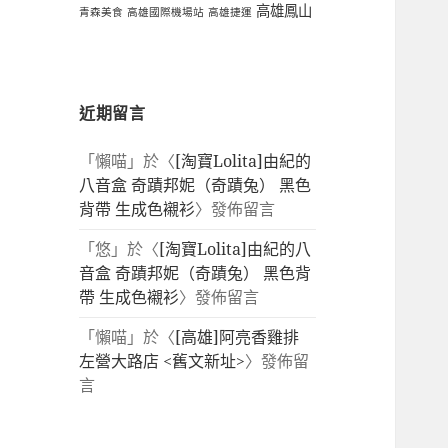
高雄鳳山
青森美食
高雄國際機場站
高雄捷運
近期留言
「
懶喵
」於〈
[淘寶Lolita]由紀的
八音盒 奇蹟邦妮（奇蹟兔） 黑色
背帶 生成色襯衫
〉發佈留言
「
悠
」於〈
[淘寶Lolita]由紀的八
音盒 奇蹟邦妮（奇蹟兔） 黑色背
帶 生成色襯衫
〉發佈留言
「
懶喵
」於〈
[高雄]阿亮香雞排
左營大路店 <舊文新址>
〉發佈留
言