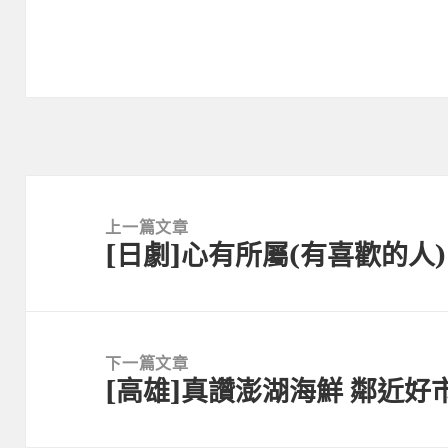
文
章
上一篇文章
[日劇]心有所屬(有喜歡的人)
導
上
覽
一
篇
文
下一篇文章
章:
[高雄]真讚澎湖海鮮 鄰近好市
下
一