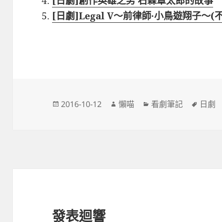
[日劇]創作英雄之男 石森章太郎的故事
[日劇]Legal V～前律師·小鳥遊翔子～
發
作
分
標
2016-10-12
懶喵
看劇筆記
日劇
佈
者
類
籤
日
期:
發表迴響