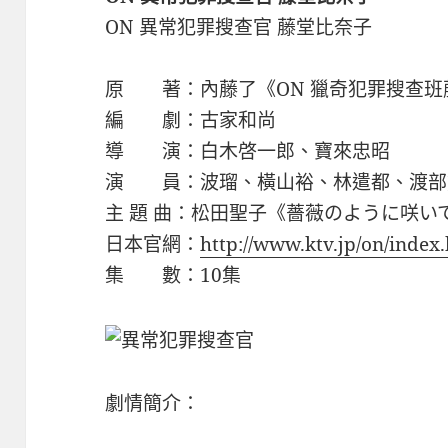
ON 異常犯罪搜查官 藤堂比奈子
原 著：內藤了《ON 獵奇犯罪搜查班
編 劇：古家和尚
導 演：白木啓一郎、寶來忠昭
演 員：波瑠、橫山裕、林遣都、渡部
主 題 曲：松田聖子《薔薇のように咲い
日本官網：
http://www.ktv.jp/on/index
集 數：10集
劇情簡介：