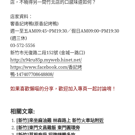
店，不曉得另一間竹北店的口感味道如何？
店家資料：
饗香記烤鴨(原香記烤鴨)
週一至五AM09:45~PM19:30／假日AM09:00~PM19:30
(週三休)
03-572-5556
新竹市光復路二段152號 (金城一路口)
http://x94ru85p.myweb.hinet.net/
https://www.facebook.com/香記烤
鴨-147407708648808/
如果喜歡懶喵的分享，歡迎加入專頁一起討論唷！
相關文章:
[新竹]來坐麻油雞 林森路上 新竹火車站附近
[新竹]東門文昌雞飯 東門圓環旁
[新竹]草根廚房 招牌烤鴨多吃