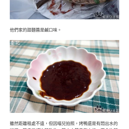
他們家的甜麵醬是鹹口味。
雖然距離租處不遠，但因喵兒拍照，烤鴨還是有悶出水的