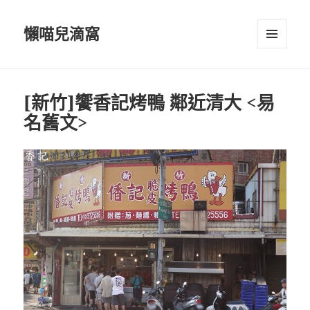
懶喵兒滴窩
選單及
小工具
[新竹]饗香記烤鴨 鄰近清大 <易
名舊文>