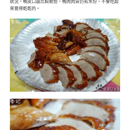
狀況，鴨皮口感比較軟些，鴨肉肉質仍有水份，不會吃起
來覺得乾乾的。