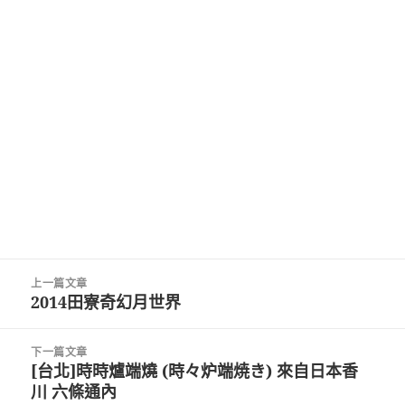
文
上一篇文章
章
2014田寮奇幻月世界
上
導
一
覽
篇
下一篇文章
文
[台北]時時爐端燒 (時々炉端焼き) 來自日本香
下
章:
川 六條通內
一