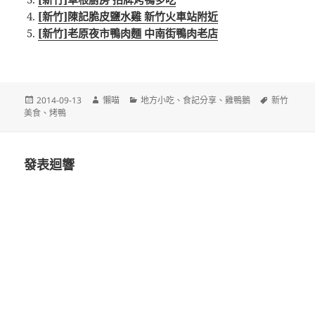
[新竹]陳記脆皮鹽水雞 新竹火車站附近
[新竹]老原夜市鴨肉麵 中南街鴨肉老店
發
作
分
標
2014-09-13
懶喵
地方小吃
、
食記分享
、
雞鴨鵝
新竹
佈
者
類
籤
美食
、
烤鴨
日
期:
發表迴響