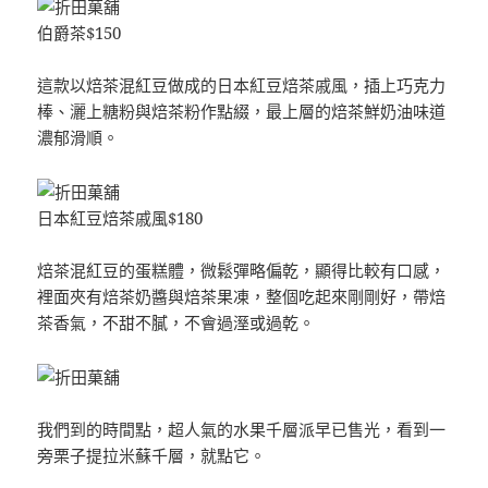
伯爵茶$150
這款以焙茶混紅豆做成的日本紅豆焙茶戚風，插上巧克力
棒、灑上糖粉與焙茶粉作點綴，最上層的焙茶鮮奶油味道
濃郁滑順。
日本紅豆焙茶戚風$180
焙茶混紅豆的蛋糕體，微鬆彈略偏乾，顯得比較有口感，
裡面夾有焙茶奶醬與焙茶果凍，整個吃起來剛剛好，帶焙
茶香氣，不甜不膩，不會過溼或過乾。
我們到的時間點，超人氣的水果千層派早已售光，看到一
旁栗子提拉米蘇千層，就點它。