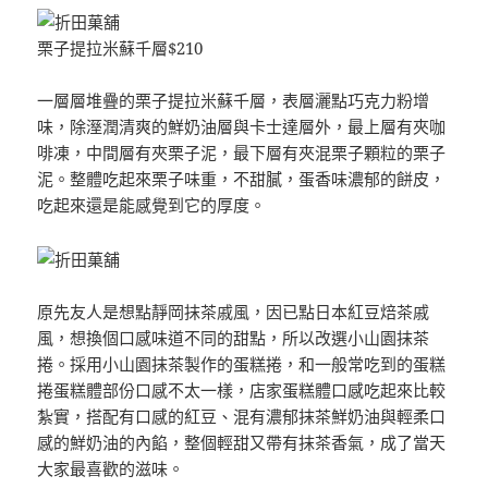
栗子提拉米蘇千層$210
一層層堆疊的栗子提拉米蘇千層，表層灑點巧克力粉增
味，除溼潤清爽的鮮奶油層與卡士達層外，最上層有夾咖
啡凍，中間層有夾栗子泥，最下層有夾混栗子顆粒的栗子
泥。整體吃起來栗子味重，不甜膩，蛋香味濃郁的餅皮，
吃起來還是能感覺到它的厚度。
原先友人是想點靜岡抹茶戚風，因已點日本紅豆焙茶戚
風，想換個口感味道不同的甜點，所以改選小山園抹茶
捲。採用小山園抹茶製作的蛋糕捲，和一般常吃到的蛋糕
捲蛋糕體部份口感不太一樣，店家蛋糕體口感吃起來比較
紮實，搭配有口感的紅豆、混有濃郁抹茶鮮奶油與輕柔口
感的鮮奶油的內餡，整個輕甜又帶有抹茶香氣，成了當天
大家最喜歡的滋味。