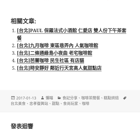
相關文章:
[台北]PAUL 保羅法式小酒館 仁愛店 雙人份下午茶套
餐
[台北]九月咖啡 東區巷弄內 人氣咖啡館
[台北]二條通綠島小夜曲 老宅咖啡館
[台北]芭蕾咖啡 民生社區 有店貓
[台北]時安靜好 鄰近行天宮高人氣甜點店
發
作
分
標
2017-01-13
懶喵
食記分享
、
咖啡茶簡餐
、
糕點烘焙
佈
者
類
籤
台北美食
、
忠孝復興站
、
甜點
、
食尚玩家
、
咖啡
日
期:
發表迴響