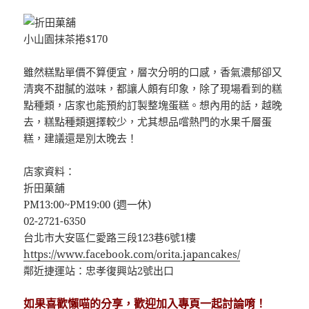
小山園抹茶捲$170
雖然糕點單價不算便宜，層次分明的口感，香氣濃郁卻又
清爽不甜膩的滋味，都讓人頗有印象，除了現場看到的糕
點種類，店家也能預約訂製整塊蛋糕。想內用的話，越晚
去，糕點種類選擇較少，尤其想品嚐熱門的水果千層蛋
糕，建議還是別太晚去！
店家資料：
折田菓舖
PM13:00~PM19:00 (週一休)
02-2721-6350
台北市大安區仁愛路三段123巷6號1樓
https://www.facebook.com/orita.japancakes/
鄰近捷運站：忠孝復興站2號出口
如果喜歡懶喵的分享，歡迎加入專頁一起討論唷！