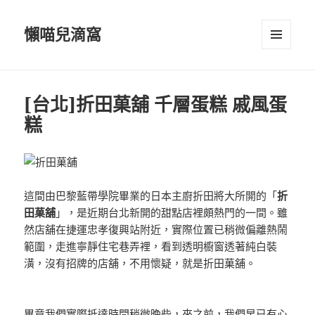
懶喵兒滴窩
選單及
小工具
[台北]折田菓舖 千層蛋糕 戚風蛋
糕
這間由巴黎藍帶學院畢業的日本主廚折田將大所開的「
折
田菓舖
」，是近期台北新開的甜點店裡頗熱門的一間。雖
然店舖在捷運忠孝復興站附近，實際位置已稍微偏離熱鬧
範圍，走進寧靜住宅巷弄裡，看到透明櫥窗透著純白裝
潢，沒有招牌的店舖，不用懷疑，就是折田菓舖。
畢竟我們實際抵達時間稍微晚些，來之前，我們早已有心