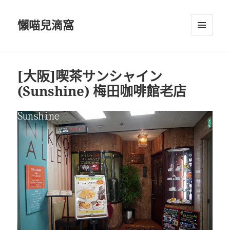
懶喵兒滴窩
選單及
小工具
[大阪]喫茶サンシャイン
(Sunshine) 梅田咖啡館老店