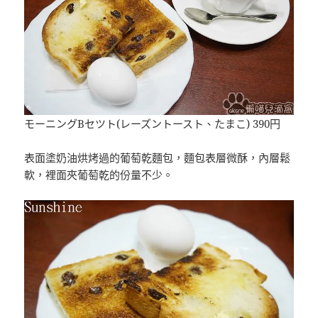
モーニングBセツト(レーズントースト、たまこ) 390円
表面塗奶油烘烤過的葡萄乾麵包，麵包表層微酥，內層鬆
軟，裡面夾葡萄乾的份量不少。