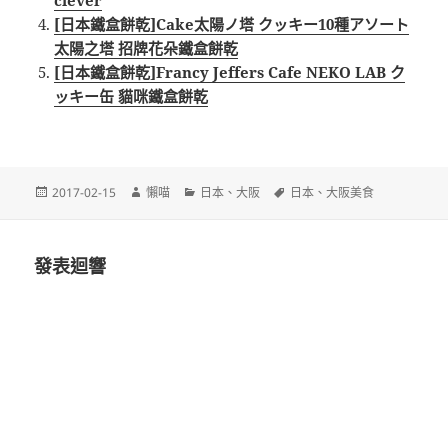
clever
[日本鐵盒餅乾]Cake太陽ノ塔 クッキー10種アソート
太陽之塔 招牌花朵鐵盒餅乾
[日本鐵盒餅乾]Francy Jeffers Cafe NEKO LAB ク
ッキー缶 貓咪鐵盒餅乾
發
作
分
標
2017-02-15
懶喵
日本
、
大阪
日本
、
大阪美食
佈
者
類
籤
日
期:
發表迴響