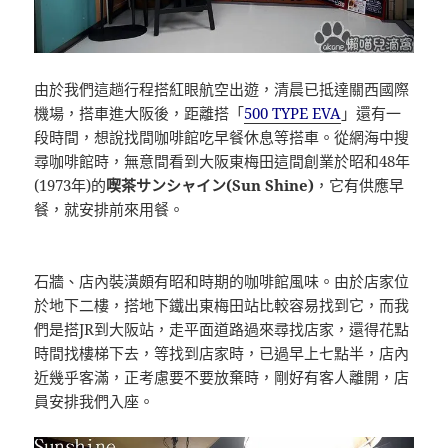
由於我們這趟行程搭紅眼航空出遊，清晨已抵達關西國際
機場，搭車進大阪後，距離搭「
500 TYPE EVA
」還有一
段時間，想說找間咖啡館吃早餐休息等搭車。從網海中搜
尋咖啡館時，無意間看到大阪東梅田這間創業於昭和48年
(1973年)的
喫茶サンシャイン(Sun Shine)
，它有供應早
餐，就安排前來用餐。
石牆、店內裝潢頗有昭和時期的咖啡館風味。由於店家位
於地下二樓，搭地下鐵出東梅田站比較容易找到它，而我
們是搭JR到大阪站，走平面道路過來尋找店家，還得花點
時間找樓梯下去，等找到店家時，已過早上七點半，店內
近幾乎客滿，正考慮要不要放棄時，剛好有客人離開，店
員安排我們入座。