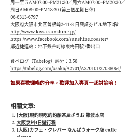
周一至五AM07:00~PM21:30／周六AM07:00~PM20:30／
周日AM08:00~PM18:30 (第三個星期日休)
06-6313-6797
大阪府大阪市北区曽根崎2-11-8 日興証券ビル地下2階
http://www.kissa-sunshine.jp/
https://www.facebook.com/sunshine.roaster/
鄰近捷運站：地下鉄谷町線東梅田駅7番出口
食べログ（Tabelog）評分：3.58
https://tabelog.com/osaka/A2701/A270101/27038064/
如果喜歡懶喵的分享，歡迎加入專頁一起討論唷！
相關文章:
[大阪]現釣現吃的釣船茶屋ざうお 難波本店
大阪泉州4日遊行程
[大阪]カフェ・クレバー なんばウォーク店 caffe