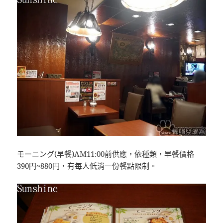
モーニング(早餐)AM11:00前供應，依種類，早餐價格
390円~880円，有每人低消一份餐點限制。