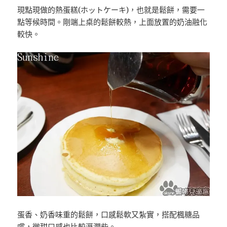
現點現做的熱蛋糕(ホットケーキ)，也就是鬆餅，需要一
點等候時間。剛端上桌的鬆餅較熱，上面放置的奶油融化
較快。
蛋香、奶香味重的鬆餅，口感鬆軟又紮實，搭配楓糖品
嚐，微甜口感也比較溼潤些。