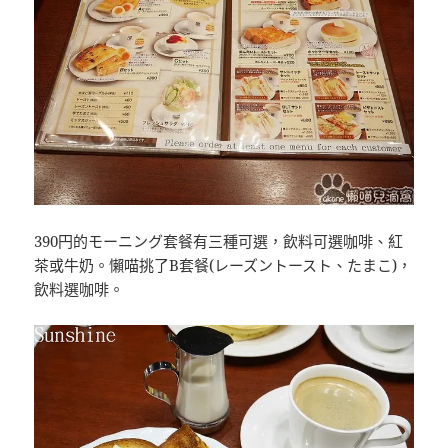
390円的モーニング套餐有三種可選，飲料可選咖啡、紅
茶或牛奶。懶喵挑了B套餐(レーズントースト、たまこ)，
飲料選咖啡。