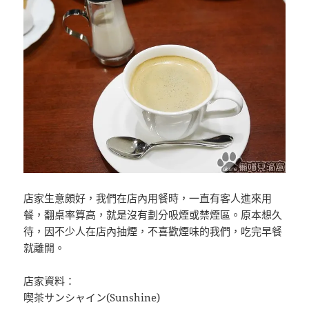
店家生意頗好，我們在店內用餐時，一直有客人進來用
餐，翻桌率算高，就是沒有劃分吸煙或禁煙區。原本想久
待，因不少人在店內抽煙，不喜歡煙味的我們，吃完早餐
就離開。
店家資料：
喫茶サンシャイン(Sunshine)