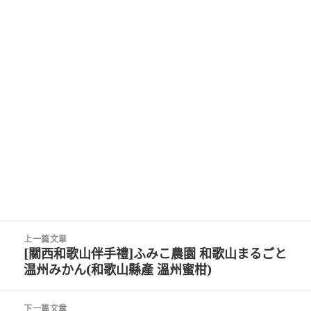
文
上一篇文章
章
[關西和歌山伴手禮]ふみこ農園 和歌山まるごと
上
導
温州みかん(和歌山縣產 溫州蜜柑)
一
覽
篇
文
下一篇文章