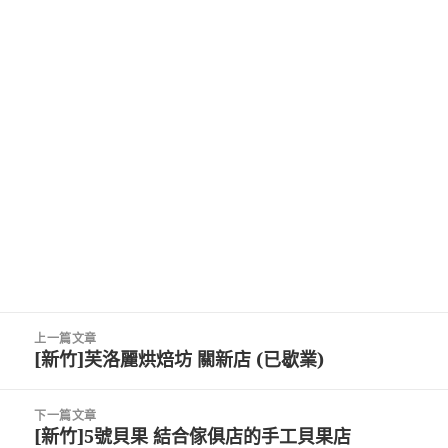
文
上一篇文章
章
[新竹]芙洛麗烘焙坊 關新店 (已歇業)
上
導
一
覽
篇
下一篇文章
文
[新竹]5號貝果 結合傢俱店的手工貝果店
下