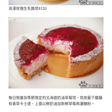
浪漫玫瑰生乳酪塔$120
每日限量加季節限定的北海道奶油草莓塔，塔皮最下層舖
有香草卡士達，上面以鮮奶油加新鮮草莓再灑糖粉。