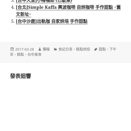
[台中大里]小樽福郎 (已歇業)
[台北]Simple Kaffa 興波咖啡 自烘咖啡 手作甜點 <舊
文新址>
[台中沙鹿]出軌咖 自家烘培 手作甜點
發
作
分
標
2017-03-28
懶喵
食記分享
、
糕點烘焙
甜點
、
下午
佈
者
類
籤
茶
、
糕點
、
台中美食
日
期:
發表迴響