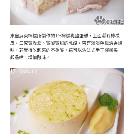
來自屏東檸檬所製作的1%檸檬乳酪蛋糕，上面灑有檸檬
皮，口感微溼潤、微酸微甜的乳酪，帶有淡淡檸檬清香酸
味，若覺得吃起來的不夠酸，還可以沾法式手工檸檬醬一
起品嚐，增加酸味。