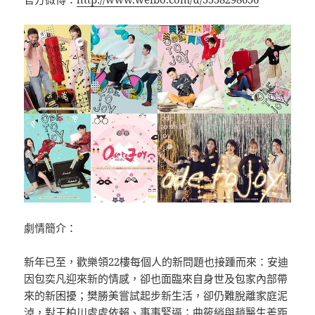
劇情簡介：
新年已至，歡樂領22樓每個人的新問題也接踵而來：安迪
因包奕凡迎來新的情感，卻也面臨來自身世及包家內部帶
來的新困擾；樊勝美嘗試起步新生活，卻仍難脫離家庭泥
淖，對王柏川處處依賴、事事緊逼；曲筱綃與趙醫生差距