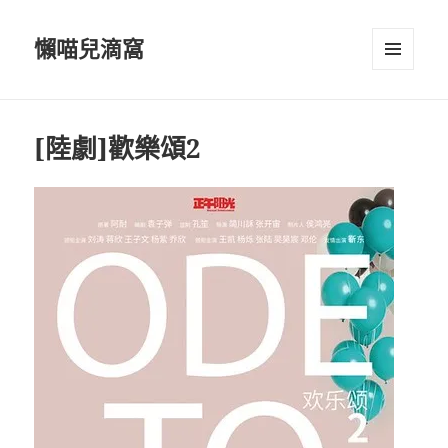
懶喵兒滴窩
選單及
小工具
[陸劇]歡樂頌2