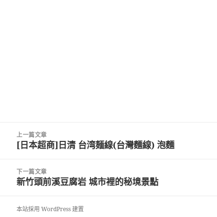
文
上一篇文章
章
[日本超商]日清 台湾麺線(台灣麵線) 泡麵
上
導
一
覽
篇
下一篇文章
文
新竹頭前溪豆腐岩 城市裡的秘境景點
下
章:
一
篇
本站採用 WordPress 建置
文