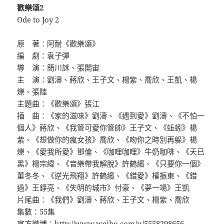
歡樂頌2
Ode to Joy 2
原 著：阿耐《歡樂頌》
編 劇：袁子彈
導 演：簡川訸、張開宙
主 演：劉濤、蔣欣、王子文、楊紫、喬欣、王凱、楊
爍、張陸
主題曲：《歡樂頌》張江
插 曲：《家的滋味》劉濤、《遇到愛》劉濤、《不怕一
個人》蔣欣、《我管可愛你管帥》王子文、《蚯蚓》楊
紫、《想做你的瘋女孩》喬欣、《吻你之時別再躲》楊
爍、《愛我所愛》鄧倫、《咖哩咖哩》牛奶咖啡、《天已
黑》楊宗緯、《音樂帶我解脫》許鶴繽、《只要你一個》
董冬冬、《逆光飛翔》許鶴繽、《錯愛》權振東、《錯
過》王錚亮、《失明的城市》付豪、《夢一場》王凱
片尾曲：《我們》劉濤、蔣欣、王子文、楊紫、喬欣
集數：55集
官方微博：
http://www.weibo.com/u/5558298656