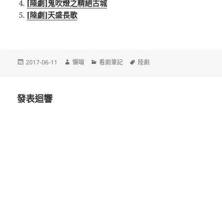
[陸劇]鬼吹燈之精絕古城
[陸劇]天盛長歌
發
作
分
標
2017-06-11
懶喵
看劇筆記
陸劇
佈
者
類
籤
日
期:
發表迴響