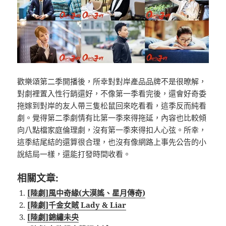
歡樂頌第二季開播後，所幸對對岸產品品牌不是很暸解，
對劇裡置入性行銷還好，不像第一季看完後，還會好奇委
拖嫁到對岸的友人帶三隻松鼠回來吃看看，這季反而純看
劇。覺得第二季劇情有比第一季來得拖延，內容也比較傾
向八點檔家庭倫理劇，沒有第一季來得扣人心弦。所幸，
這季結尾結的還算很合理，也沒有像網路上事先公告的小
說結局一樣，還能打發時間收看。
相關文章:
[陸劇]風中奇緣(大漠謠、星月傳奇)
[陸劇]千金女賊 Lady & Liar
[陸劇]錦繡未央