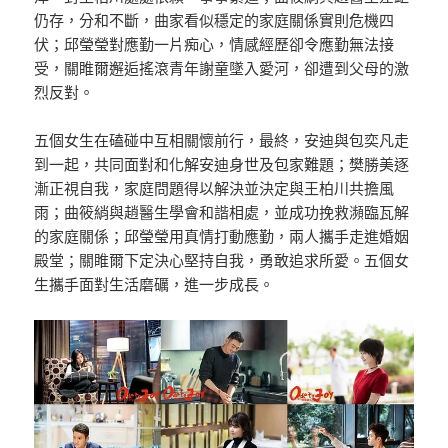
仍存，分和不斷，曲家看似穩定的家庭關係實則危機四
伏；邱瑩瑩對應勤一片痴心，情感經歷卻令應勤無法接
受，關睢爾邂逅搖滾青年謝童墜入愛河，卻遭到父母的激
烈反對。
五個女生在磕碰中互相關懷前行，最終，安迪與包奕凡走
到一起，共同面對和化解安迪身世及包家難題；樊勝美逐
漸正視自我，家庭問題得以解決並決定與王柏川共擔風
雨；曲筱綃與趙醫生學會和諧相處，並成功挽救瀕臨瓦解
的家庭關係；邱瑩瑩用真情打動應勤，兩人攜手走進婚姻
殿堂；關睢爾下定決心堅持自我，勇敢追求所愛。五個女
生攜手面對生活磨礪，進一步成長。