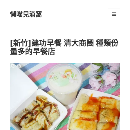
懶喵兒滴窩
選單及
小工具
[新竹]建功早餐 清大商圈 種類份
量多的早餐店