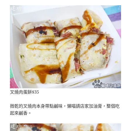
叉燒肉蛋餅$35
微乾的叉燒肉本身帶點鹹味，懶喵請店家加油膏，整個吃
起來鹹香。