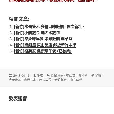
相關文章:
[新竹]水哥笠禾 多種口味飯糰 <舊文新址>
[新竹]小姜煎包 無名水煎包
[新竹]家鄉味早餐 紫米飯糰 韭菜盒
[新竹]燒餅屋 東山總店 鄰近新竹中學
[新竹]植美家 健康早午餐 (已歇業)
發
作
分
標
2018-04-15
懶喵
食記分享
、
中西式早餐宵夜
早餐
、
佈
者
類
籤
清大夜市
、
食尚玩家
、
西式早餐
、
新竹美食
、
中式早餐
日
期:
發表迴響