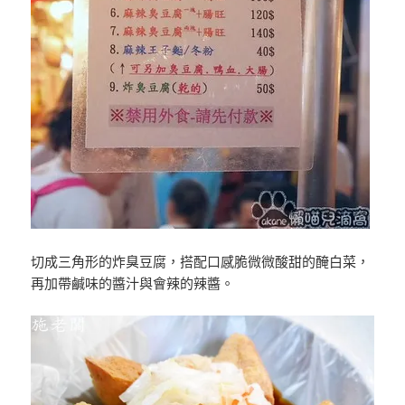
切成三角形的炸臭豆腐，搭配口感脆微微酸甜的醃白菜，
再加帶鹹味的醬汁與會辣的辣醬。