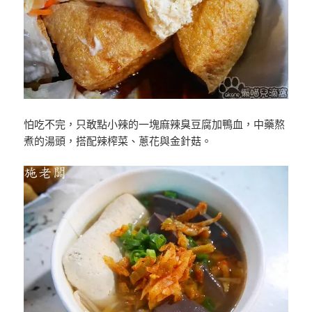
怕吃不完，只敢點小辣的一塊麻辣臭豆腐加鴨血，中藥熬
煮的湯頭，搭配辣榨菜、蔥花與金針菇。