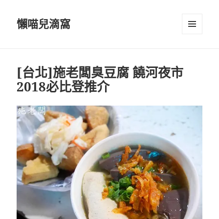
懶喵兒滴窩
選單及
小工具
[台北]施老闆臭豆腐 饒河夜市
2018必比登推介