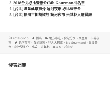
2018台北必比登推介(Bib Gourmand)名單
[台北]陳董藥燉排骨 饒河夜市 必比登推介
[台北]福州世祖胡椒餅 饒河夜市 米其林入選餐廳
發
作
分
2018-06-10
懶喵
地方小吃
、
食記分享
、
臭豆腐
、
市場夜
佈
標
者
類
市
饒河夜市
、
食尚玩家
、
非凡大探索
、
Bib Gourmand
、
台北美
日
籤
食
、
必比登推介
、
小吃
、
米其林
、
臭豆腐
、
松山站
期:
發表迴響