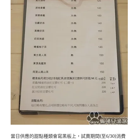
當日供應的甜點種類會寫黑板上，試賣期間(至6/30)消費