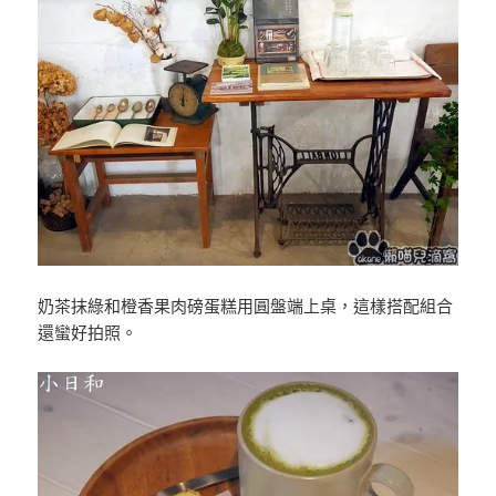
奶茶抹綠和橙香果肉磅蛋糕用圓盤端上桌，這樣搭配組合
還蠻好拍照。