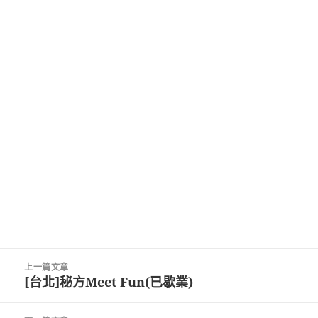
文
上一篇文章
章
[台北]秘方Meet Fun(已歇業)
上
導
一
覽
篇