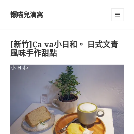
懶喵兒滴窩
選單及
小工具
[新竹]Ça va小日和。 日式文青
風味手作甜點