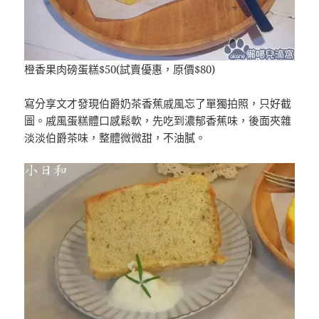
橙香果肉磅蛋糕$50(試賣優惠，原價$80)
寫分享文才發現伯爵奶茶香蕉戚風忘了單獨拍照，只好截
圖。戚風蛋糕體口感鬆軟，先吃到濃郁香蕉味，後面夾雜
淡淡伯爵茶味，整體微微甜，不油膩。