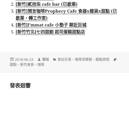
[新竹]貳拾柒 cafe bar (已歇業)
[新竹]預言咖啡Prophecy Cafe 食器x雜貨x甜點 (已
歇業，轉工作室)
[新竹]I’mmat cafe 小墊子 鄰近巨城
[新竹竹北]七四甜創 起司蛋糕甜點店
發
作
分
標
2018-06-23
懶喵
食記分享
、
咖啡茶簡餐
、
糕點烘焙
佈
者
類
籤
甜點
、
新竹美食
、
咖啡
日
期:
發表迴響