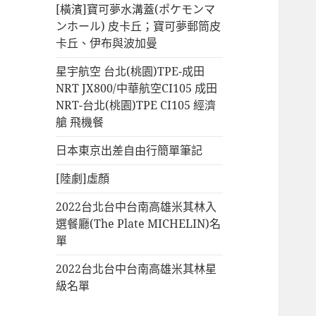
[橫濱]寶可夢水溝蓋(ポケモンマ
ンホール) 皮卡丘；寶可夢郵筒皮
卡丘、伊布與波加曼
星宇航空 台北(桃園)TPE-成田
NRT JX800/中華航空CI105 成田
NRT-台北(桃園)TPE CI105 經濟
艙 飛機餐
日本東京出差自由行簡單筆記
[陸劇]虛顏
2022台北台中台南高雄米其林入
選餐廳(The Plate MICHELIN)名
單
2022台北台中台南高雄米其林星
級名單