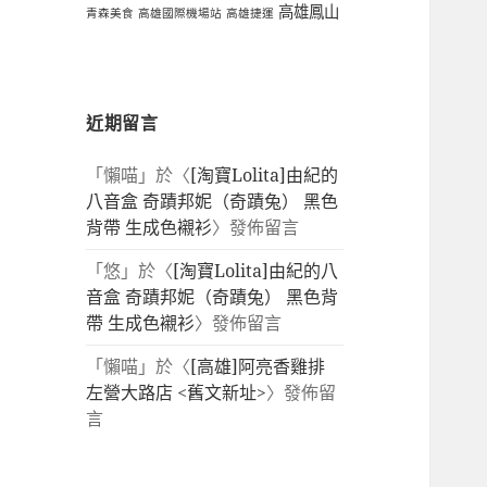
高雄鳳山
青森美食
高雄國際機場站
高雄捷運
近期留言
「
懶喵
」於〈
[淘寶Lolita]由紀的
八音盒 奇蹟邦妮（奇蹟兔） 黑色
背帶 生成色襯衫
〉發佈留言
「
悠
」於〈
[淘寶Lolita]由紀的八
音盒 奇蹟邦妮（奇蹟兔） 黑色背
帶 生成色襯衫
〉發佈留言
「
懶喵
」於〈
[高雄]阿亮香雞排
左營大路店 <舊文新址>
〉發佈留
言