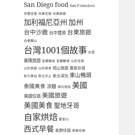
San Diego food
San Francisco
京都住宿
兵庫住宿
兵庫旅遊
加利福尼亞州
加州
台中沙鹿
台東旅遊
台中豐原
台東關山
台灣1001個故事
台酒
基隆旅遊
宜蘭礁溪
宜蘭蘇澳
山形住宿
岡山旅遊
廣島住宿
山形旅遊
山形美食
東山鴨頭
新北深坑
彰化車站
新北汐止
美國
泰國美食
涼麵
深坑老街
美國旅遊
美國住宿
美國美食
聖地牙哥
自家烘焙
舊金山
西式早餐
長野住宿
青森住宿