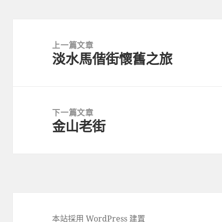
文
章
上一篇文章
淡水馬偕街懷舊之旅
導
上
覽
一
篇
文
下一篇文章
章:
金山老街
下
一
篇
文
章:
本站採用 WordPress 建置