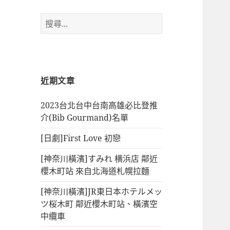
搜
尋
關
鍵
字:
近期文章
2023台北台中台南高雄必比登推
介(Bib Gourmand)名單
[日劇]First Love 初戀
[神奈川橫濱]すみれ 横浜店 鄰近
櫻木町站 來自北海道札幌拉麵
[神奈川橫濱]JR東日本ホテルメッ
ツ桜木町 鄰近櫻木町站、橫濱空
中纜車