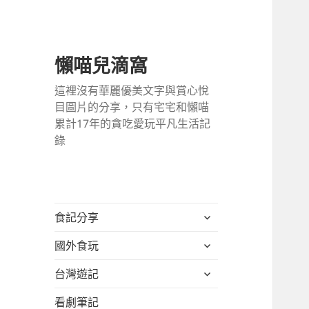
懶喵兒滴窩
這裡沒有華麗優美文字與賞心悅
目圖片的分享，只有宅宅和懶喵
累計17年的貪吃愛玩平凡生活記
錄
展
食記分享
開
展
國外食玩
子
開
選
展
台灣遊記
子
單
開
選
看劇筆記
子