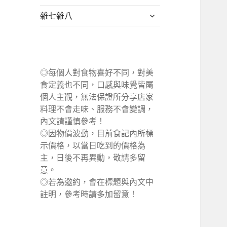
單
選
展
雜七雜八
單
開
子
選
單
◎每個人對食物喜好不同，對美
食定義也不同，口感與味覺皆屬
個人主觀，無法保證所分享店家
料理不會走味、服務不會變調，
內文請謹慎參考！
◎因物價波動，目前食記內所標
示價格，以當日吃到的價格為
主，日後不再異動，敬請多留
意。
◎若為邀約，會在標題與內文中
註明，參考時請多加留意！