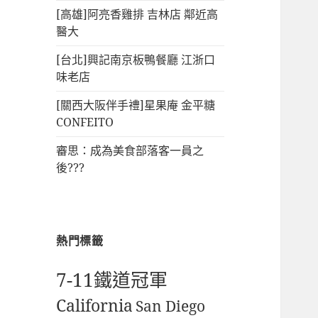
[高雄]阿亮香雞排 吉林店 鄰近高
醫大
[台北]興記南京板鴨餐廳 江浙口
味老店
[關西大阪伴手禮]星果庵 金平糖
CONFEITO
審思：成為美食部落客一員之
後???
熱門標籤
7-11鐵道冠軍
California
San Diego