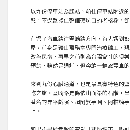
以九份停車站為起站，前往停車站附近的
態，不過盤據住整個礦坑口的老榕樹，卻
在過了汽車路往豎崎路方向，首先遇到彭
屋，前身是礦山醫務室專門治療礦工，現
改為民宿，再早之前則為台陽會社的俱樂
預約，雖然是通舖，但容納一輛旅覽車的
來到九份心臟通道，也是最具有特色的豎
吃之旅。豎崎路是條依山而築的石階，呈
著名的昇平戲院、賴阿婆芋圓、阿柑姨芋
上。
如果不是侯孝賢的電影「悲情城市」吸引