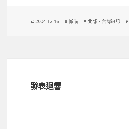
發
作
分
2004-12-16
懶喵
北部
、
台灣遊記
佈
者
類
日
期:
發表迴響