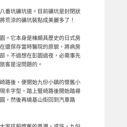
八番坑礦坑道。目前礦坑是封閉狀
將荒涼的礦坑裝點成美麗多了！
園。它本身是棟頗具歷史的日式房
在還保存當時醫院的原貌，將病房
部。不過想在彭園過夜，必需事先
旅客是沒問題的。
崎路後，便開始九份小鎮的懷舊小
現丰字型，踏上豎崎路後開始踏尋
圓，然後再繞基山街回到汽車路
大家這股懷舊的風潮，或許，九份