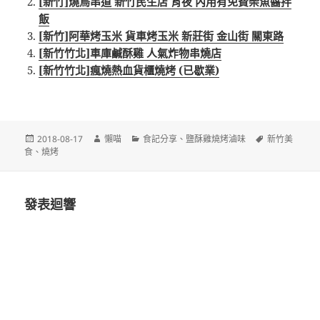
[新竹]燒鳥串道 新竹民生店 宵夜 內用有免費柴魚醬拌
飯
[新竹]阿華烤玉米 貨車烤玉米 新莊街 金山街 關東路
[新竹竹北]車庫鹹酥雞 人氣炸物串燒店
[新竹竹北]瘋燒熱血貨櫃燒烤 (已歇業)
發
作
分
標
2018-08-17
懶喵
食記分享
、
鹽酥雞燒烤滷味
新竹美
佈
者
類
籤
食
、
燒烤
日
期:
發表迴響