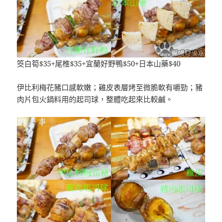
筊白筍$35+尾椎$35+宜蘭好野鴨$50+日本山藥$40
伊比利梅花豬口感軟嫩；雞皮表層烤至微脆軟有嚼勁；豬
肉片包火鍋料用的起司球，整體吃起來比較鹹。