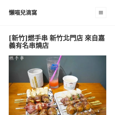
懶喵兒滴窩
選單及
小工具
[新竹]燃手串 新竹北門店 來自嘉
義有名串燒店