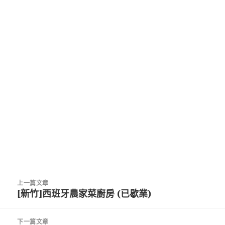
文
上一篇文章
章
[新竹]西班牙農家菜廚房 (已歇業)
上
導
一
覽
篇
下一篇文章