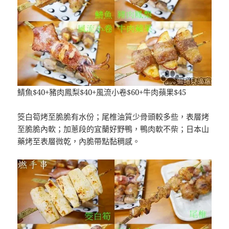
鯖魚$40+豬肉鳳梨$40+風流小卷$60+牛肉蘋果$45
筊白筍烤至脆脆有水份；尾椎油質少骨頭較多些，表層烤
至脆脆內軟；加蔥段的宜蘭好野鴨，鴨肉軟不柴；日本山
藥烤至表層微乾，內脆帶點黏稠感。