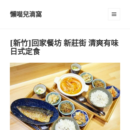
懶喵兒滴窩
選單及
小工具
[新竹]回家餐坊 新莊街 清爽有味
日式定食