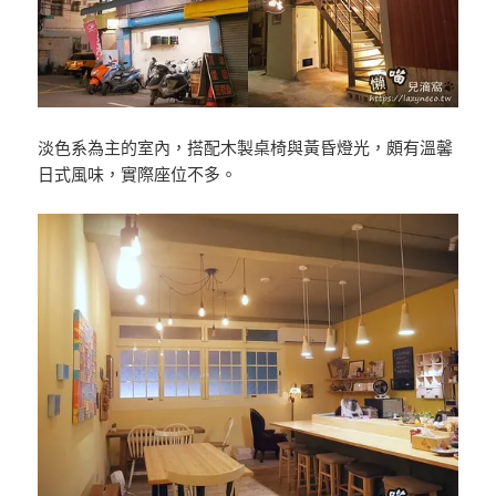
淡色系為主的室內，搭配木製桌椅與黃昏燈光，頗有溫馨
日式風味，實際座位不多。