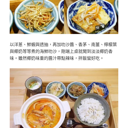
以洋蔥、鮮蝦與透抽，再加叻沙醬、香茅、南薑、檸檬葉
與椰奶等等煮的海鮮叻沙，剛端上桌就聞到淡淡椰奶香
味。雖然椰奶味重的醬汁帶點辣味，拌飯蠻好吃。