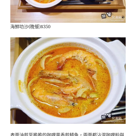
海鮮叻沙(晚餐)$350
表面油煎至脆脆的咖哩風香煎鯖魚，兩面都沾混咖哩粉與