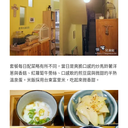
套餐每日配菜略有所不同，當日是爽脆口感的炒馬鈴薯洋
蔥與香菇、紅蘿蔔牛蒡絲、口感軟的煎豆腐與微甜的半熟
溫泉蛋。米飯採用台東富里米，吃起來微香甜。