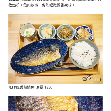
孜然粉，魚肉軟嫩，帶咖哩微微香辣味。
咖哩風香煎鯖魚(晚餐)$350