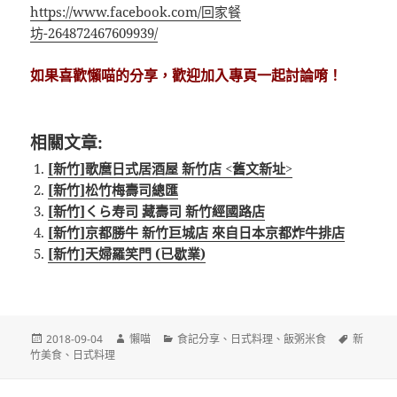
https://www.facebook.com/回家餐
坊-264872467609939/
如果喜歡懶喵的分享，歡迎加入專頁一起討論唷！
相關文章:
[新竹]歌麿日式居酒屋 新竹店 <舊文新址>
[新竹]松竹梅壽司總匯
[新竹]くら寿司 藏壽司 新竹經國路店
[新竹]京都勝牛 新竹巨城店 來自日本京都炸牛排店
[新竹]天婦羅笑門 (已歇業)
發
作
分
標
2018-09-04
懶喵
食記分享
、
日式料理
、
飯粥米食
新
佈
者
類
籤
竹美食
、
日式料理
日
期: