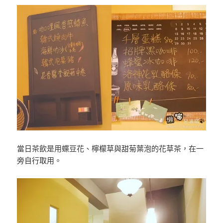
當日茶飲是用蝶豆花、檸檬草與甜菊葉泡的花草茶，在一
旁自行取用。