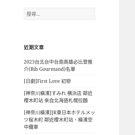
搜
尋
關
鍵
字:
近期文章
2023台北台中台南高雄必比登推
介(Bib Gourmand)名單
[日劇]First Love 初戀
[神奈川橫濱]すみれ 横浜店 鄰近
櫻木町站 來自北海道札幌拉麵
[神奈川橫濱]JR東日本ホテルメッ
ツ桜木町 鄰近櫻木町站、橫濱空
中纜車