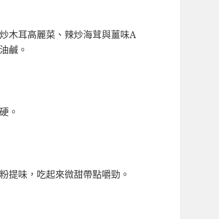
炒木耳高麗菜、辣炒海茸與薑味A
油鹹。
硬。
粉提味，吃起來微甜帶點嚼勁。