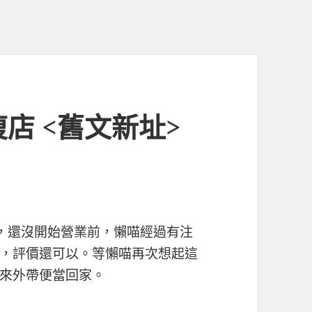
復店 <舊文新址>
，還沒開始營業前，懶喵經過有注
，評價還可以。等懶喵再次想起這
來外帶便當回家。