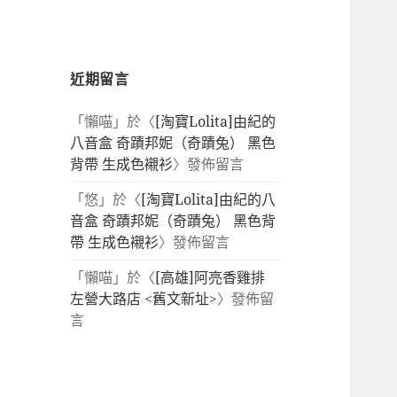
近期留言
「
懶喵
」於〈
[淘寶Lolita]由紀的
八音盒 奇蹟邦妮（奇蹟兔） 黑色
背帶 生成色襯衫
〉發佈留言
「
悠
」於〈
[淘寶Lolita]由紀的八
音盒 奇蹟邦妮（奇蹟兔） 黑色背
帶 生成色襯衫
〉發佈留言
「
懶喵
」於〈
[高雄]阿亮香雞排
左營大路店 <舊文新址>
〉發佈留
言