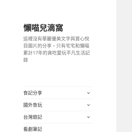
懶喵兒滴窩
這裡沒有華麗優美文字與賞心悅
目圖片的分享，只有宅宅和懶喵
累計17年的貪吃愛玩平凡生活記
錄
展
食記分享
開
展
國外食玩
子
開
選
展
台灣遊記
子
單
開
選
看劇筆記
子