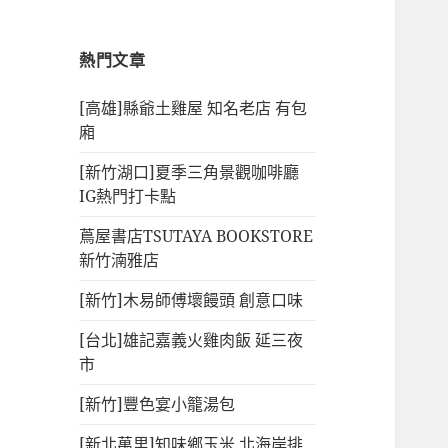
熱門文章
[高雄]縣爺土雞屋 知名老店 有包
廂
[新竹湖口]夏季三角景觀咖啡廳
IG熱門打卡點
蔦屋書店TSUTAYA BOOKSTORE
新竹湳雅店
[新竹]木易師傅壞饅頭 創意口味
[台北]雄記嘉義火雞肉飯 延三夜
市
[新竹]豐色宴小籠湯包
[新北萬里]知味鄉玉米 北海岸排