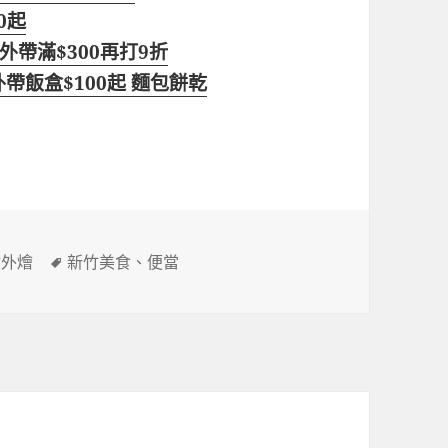
0起
外帶滿$300再打9折
帶飯盒$100起 麵包餅乾
標
盒外燴
新竹美食
、
便當
籤