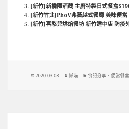
[新竹]新橋隱酒藏 主廚特製日式餐盒$19
[新竹竹北]PhoV弗薇越式餐廳 美味便當 
[新竹]喜憨兒烘焙餐坊 新竹建中店 防疫外
發
作
分
2020-03-08
懶喵
食記分享
、
便當餐
佈
者
類
日
期: