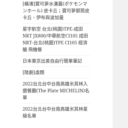
[橫濱]寶可夢水溝蓋(ポケモンマ
ンホール) 皮卡丘；寶可夢郵筒皮
卡丘、伊布與波加曼
星宇航空 台北(桃園)TPE-成田
NRT JX800/中華航空CI105 成田
NRT-台北(桃園)TPE CI105 經濟
艙 飛機餐
日本東京出差自由行簡單筆記
[陸劇]虛顏
2022台北台中台南高雄米其林入
選餐廳(The Plate MICHELIN)名
單
2022台北台中台南高雄米其林星
級名單