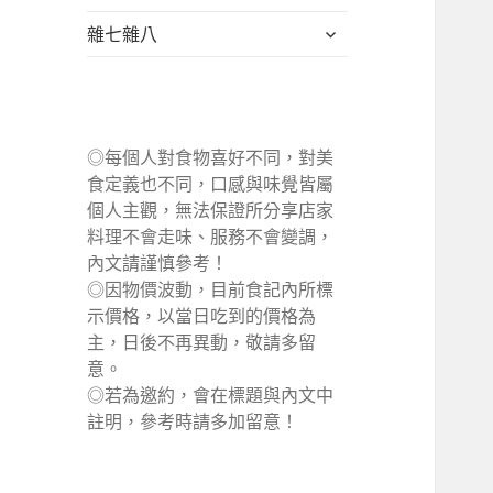
單
選
展
雜七雜八
單
開
子
選
單
◎每個人對食物喜好不同，對美
食定義也不同，口感與味覺皆屬
個人主觀，無法保證所分享店家
料理不會走味、服務不會變調，
內文請謹慎參考！
◎因物價波動，目前食記內所標
示價格，以當日吃到的價格為
主，日後不再異動，敬請多留
意。
◎若為邀約，會在標題與內文中
註明，參考時請多加留意！