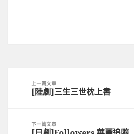
文
章
上一篇文章
[陸劇]三生三世枕上書
導
上
覽
一
篇
文
下一篇文章
章:
[日劇]Followers 華麗追隨
下