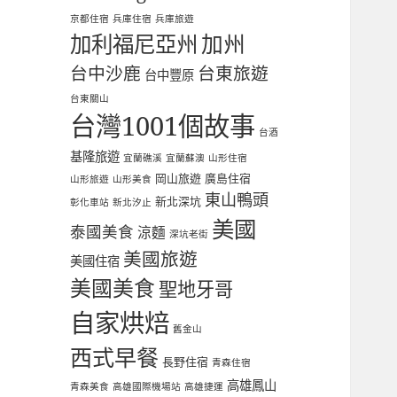
京都住宿
兵庫住宿
兵庫旅遊
加利福尼亞州
加州
台中沙鹿
台東旅遊
台中豐原
台東關山
台灣1001個故事
台酒
基隆旅遊
宜蘭礁溪
宜蘭蘇澳
山形住宿
岡山旅遊
廣島住宿
山形旅遊
山形美食
東山鴨頭
新北深坑
彰化車站
新北汐止
美國
泰國美食
涼麵
深坑老街
美國旅遊
美國住宿
美國美食
聖地牙哥
自家烘焙
舊金山
西式早餐
長野住宿
青森住宿
高雄鳳山
青森美食
高雄國際機場站
高雄捷運