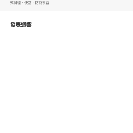
佈
者
類
籤
式料理
、
便當
、
防疫餐盒
日
期:
發表迴響