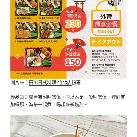
圖片來自
田川日式料理-竹北店
粉專
極品壽司餐盒有附味噌湯，原以為是一般味噌湯，裡面有
加蝦頭、海帶一起煮，喝起來微鹹甜。