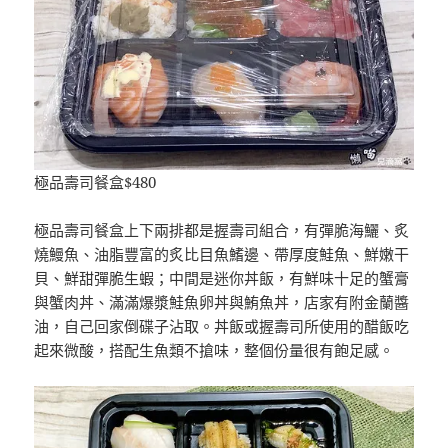
極品壽司餐盒$480
極品壽司餐盒上下兩排都是握壽司組合，有彈脆海鱺、炙
燒鰻魚、油脂豐富的炙比目魚鰭邊、帶厚度鮭魚、鮮嫩干
貝、鮮甜彈脆生蝦；中間是迷你丼飯，有鮮味十足的蟹膏
與蟹肉丼、滿滿爆漿鮭魚卵丼與鮪魚丼，店家有附金蘭醬
油，自己回家倒碟子沾取。丼飯或握壽司所使用的醋飯吃
起來微酸，搭配生魚類不搶味，整個份量很有飽足感。