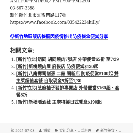
AM11:00~PM14:00／PM17:00~PM22:00
03-667-3388
新竹縣竹北市莊敬南路117號
https://www.facebook.com/035422234killy/
◎新竹地區飯店餐廳因疫情推出防疫餐盒便當分享
相關文章:
[新竹竹北]箶同 胡同燒肉7號店 外帶便當65折 至7/29
[新竹]新橋燒肉屋 府後店 防疫便當$120起
[新竹]八庵壽司割烹 二館 關新店 防疫便當$100起 雙
主菜超值套餐 自取現金9折至7/30
[新竹竹北]芝麻柚子豬排專賣店 外帶便當$160起、套
餐8折
[新竹]新橋隱酒藏 主廚特製日式餐盒$190起
發
作
分
標
2021-07-08
懶喵
食記分享
、
日式料理
新竹美食
、
日