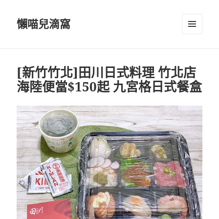
懶喵兒滴窩
選單及
小工具
[新竹竹北]田川日式料理 竹北店
海陸便當$150起 九宮格日式餐盒