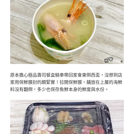
原本擔心極品壽司餐盒騎車帶回家會東倒西歪，沒想到店
家用保鮮膜封的頗緊實！拉開保鮮膜，舖放在上層的海鮮
料沒有翻倒，多少也保存魚鮮本身的鮮度與水份。