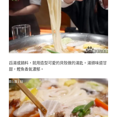
舀湯或鍋料，就用造型可愛的貝殼做的湯匙。湯頭味道甘
甜，鰹魚香氣濃郁。