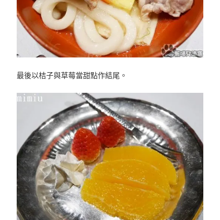
最後以桔子與草莓當甜點作結尾。