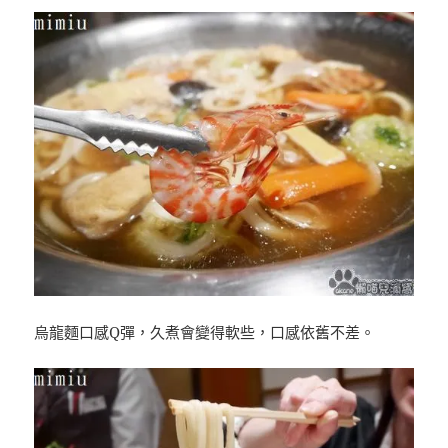
烏龍麵口感Q彈，久煮會變得軟些，口感依舊不差。