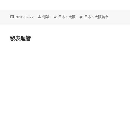
發
作
分
標
2016-02-22
懶喵
日本
、
大阪
日本
、
大阪美食
佈
者
類
籤
日
期:
發表迴響