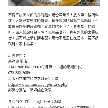
不得不說美々卯的烏龍麵火鍋份量頗多！放入第二輪鍋料
前，大夥已有些飽旳感覺，頂多勉強吃掉第二盒鍋料，至
於份量超多的烏龍麵，就真的吃不下了，看著剩下的鍋
料，讓人超想打包。除了現場品嚐外，也有外帶的套餐組
合，還可以上網訂購宅配，可惜不是居住在日本，要不然
就能在家中品嚐。
店家資料：
美々卯 堺店
AM11:00~PM22:00 (每月第1、3週的星期四休)
072-232-2059
大阪府堺市堺区中之町東1-1-12
http://www.mimiu.co.jp/index.php
鄰近捷運站：阪堺線宿院駅
食べログ（Tabelog）評分：3.08
http://tabelog.com/osaka/A2705/A270501/27000972/