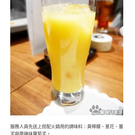
服務人員先送上搭配火鍋用的調味料：黃檸檬、蔥花、薑
泥與帶辣味蘿蔔泥。