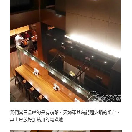
我們當日品嚐的是有前菜、天婦羅與烏龍麵火鍋的組合，
桌上已放好加熱用的電磁爐。