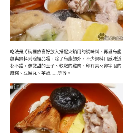
吃法是將碗裡依喜好放入搭配火鍋用的調味料，再舀烏龍
麵與鍋料到碗裡品嚐。除了烏龍麵外，不少鍋料口感味道
都不錯，像微甜的玉子、軟嫩的雞肉、印有美々卯字眼的
麻糬、豆腐丸、芋頭……等等。