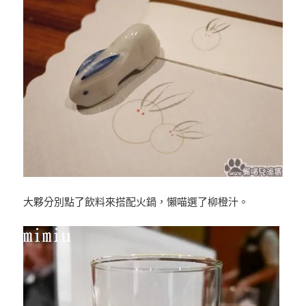
大夥分別點了飲料來搭配火鍋，懶喵選了柳橙汁。