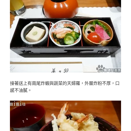
接著送上有兩尾炸蝦與蔬菜的天婦羅，外層炸粉不厚，口
感不油膩。