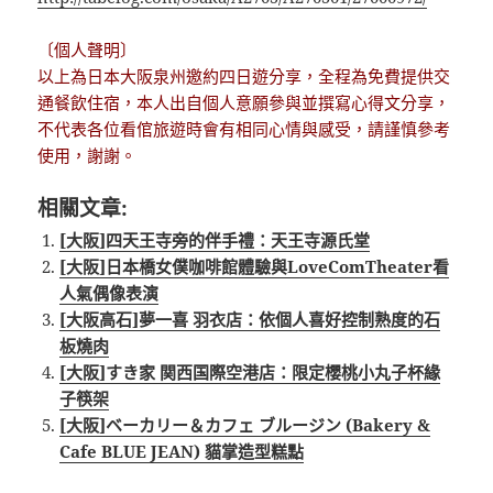
〔個人聲明〕
以上為日本大阪泉州邀約四日遊分享，全程為免費提供交
通餐飲住宿，本人出自個人意願參與並撰寫心得文分享，
不代表各位看倌旅遊時會有相同心情與感受，請謹慎參考
使用，謝謝。
相關文章:
[大阪]四天王寺旁的伴手禮：天王寺源氏堂
[大阪]日本橋女僕咖啡館體驗與LoveComTheater看
人氣偶像表演
[大阪高石]夢一喜 羽衣店：依個人喜好控制熟度的石
板燒肉
[大阪]すき家 関西国際空港店：限定櫻桃小丸子杯緣
子筷架
[大阪]ベーカリー＆カフェ ブルージン (Bakery &
Cafe BLUE JEAN) 貓掌造型糕點