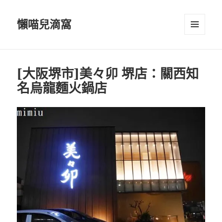
懶喵兒滴窩
選單及
小工具
[大阪堺市]美々卯 堺店：關西知
名烏龍麵火鍋店