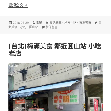
[台北]二姐的澎風球 哈密街巷弄
閱讀全文
發
作
分
標
2018-05-29
懶喵
食記分享
、
地方小吃
、
市場夜市
台
佈
者
在〈[台北]二姐的澎風球 哈密街巷弄〉
類
籤
北美食
、
小吃
、
圓山站
發佈留言
日
期:
[台北]梅滿美食 鄰近圓山站 小吃
老店