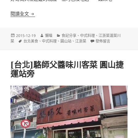
[台北]興記南京板鴨餐廳 江浙口味老店
閱讀全文
發
作
分
2015-12-19
懶喵
食記分享
、
中式料理
、
江浙菜滬菜川
佈
標
者
類
在〈[台北]興記南京板鴨
菜
台北美食
、
中式料理
、
圓山站
、
江浙菜
發佈留言
日
籤
期:
[台北]駱師父醬味川客菜 圓山捷
運站旁