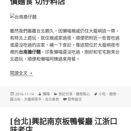
價麵食 切仔料店
雖然我們搬離台北頗久，因懶喵親戚仍住大龍峒這一帶，
有時北上遊玩，就住親戚家過夜，順便把附近一些曾吃過
或還沒吃過的店家，補一下食記。像這間位於大龍峒夜市
裡的
台南擔仔麵
，印象懶喵還沒吃過，剛好和宅宅跑來台
北遊玩，順便和懶喵阿姨過來用餐。
[台北]台南擔仔麵 大龍峒夜市 平價麵食 切仔料店
閱讀全文
發
作
分
標
2016-11-14
懶喵
食記分享
、
麵食點心
小吃
、
麵食
、
佈
者
類
在〈[台北]台南擔仔麵 大龍峒夜市 平價
籤
圓山站
、
大龍峒夜市
、
台北美食
發佈留言
日
期:
[台北]興記南京板鴨餐廳 江浙口
味老店