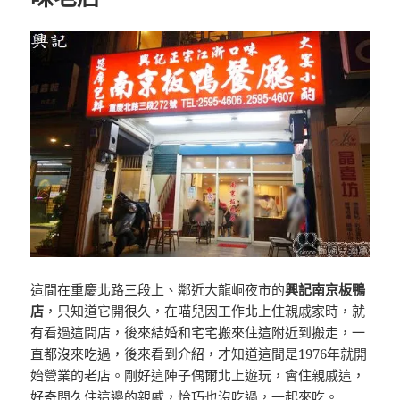
這間在重慶北路三段上、鄰近大龍峒夜市的
興記南京板鴨
店
，只知道它開很久，在喵兒因工作北上住親戚家時，就
有看過這間店，後來結婚和宅宅搬來住這附近到搬走，一
直都沒來吃過，後來看到介紹，才知道這間是1976年就開
始營業的老店。剛好這陣子偶爾北上遊玩，會住親戚這，
好奇問久住這邊的親戚，恰巧也沒吃過，一起來吃。