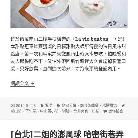
位於微風南山二樓手扶梯旁的「
La vie bonbon
」，是日
本甜點冠軍比賽獲獎的日籍甜點大師所傳授的法日風味甜
點店，第一次和宅宅前來微風南山時原本想吃，怕晚餐和
友人聚餐吃不下，又怕外帶回新竹路程太久會塌掉影響口
感，只好放棄，直到這次前來，才跑來預約登記內用。
[台北]La vie bonbon 法日風味甜點店 <舊文新址>
閱讀全文
發
作
分
標
2019-01-25
懶喵
食記分享
、
咖啡茶簡餐
、
糕點烘焙
佈
者
類
在〈[台北]La vi
籤
圓山站
、
下午茶
、
中山國小站
、
咖啡
、
台北美食
、
甜點
發佈留言
日
期:
[台北]二姐的澎風球 哈密街巷弄