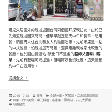
喵兒久居國外的親戚返回台灣兩個禮拜探親訪友，由於已
先知道親戚回來時間，便早早敲定這天中午和長輩一起用
餐，順便周末住台北和友人約碰面吃飯。先前考慮遠一點
的中式餐廳，怕親戚還有時差，選擇距離親戚家比較近的
餐廳。位於圓山捷運站1號出口不遠處的
駱師父醬味川客
菜
，先前有聽喵阿姨提過，但喵阿姨也沒吃過，這天就預
約中午在這用餐。
[台北]駱師父醬味川客菜 圓山捷運站旁
閱讀全文
發
作
分
2015-10-28
懶喵
食記分享
、
客家菜
、
江浙菜滬菜川菜
佈
標
者
類
川菜
、
台北美食
、
中式料理
、
客家菜
、
圓山站
、
非凡大探索
日
籤
在〈[台北]駱師父醬味川客菜 圓山捷運站旁〉
發佈留言
期: