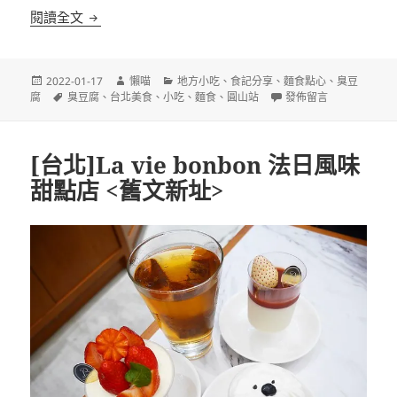
[台北]紅燈籠臭豆腐大腸麵線 隱藏在巷弄裡的小吃攤
閱讀全文
發
作
分
2022-01-17
懶喵
地方小吃
、
食記分享
、
麵食點心
、
臭豆
佈
標
者
類
在〈[台北]紅燈籠臭豆
腐
臭豆腐
、
台北美食
、
小吃
、
麵食
、
圓山站
發佈留言
日
籤
期:
[台北]La vie bonbon 法日風味
甜點店 <舊文新址>