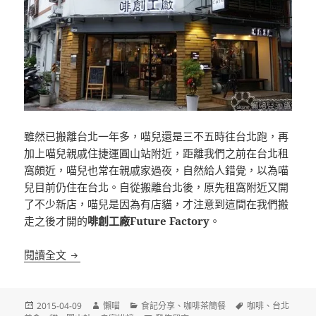
雖然已搬離台北一年多，喵兒還是三不五時往台北跑，再
加上喵兒親戚住捷運圓山站附近，距離我們之前在台北租
窩頗近，喵兒也常在親戚家過夜，自然給人錯覺，以為喵
兒目前仍住在台北。自從搬離台北後，原先租窩附近又開
了不少新店，喵兒是因為有店貓，才注意到這間在我們搬
走之後才開的
啡創工廠Future Factory
。
[台北]啡創工廠Future Factory 圓山站附近 自烘咖
閱讀全文
發
作
分
標
2015-04-09
懶喵
食記分享
、
咖啡茶簡餐
咖啡
、
台北