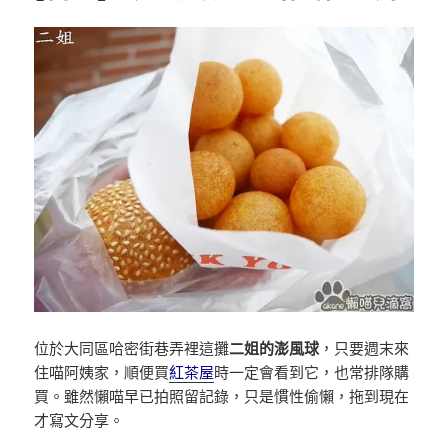
位於大同區哈密街巷弄裡這攤
二姐的澎風球
，只要週末來
住喵阿姨家，順便買
紅茶屋
時一定會看到它，也常排隊購
買。雖然懶喵早已拍照留記錄，只是慣性偷懶，拖到現在
才寫文分享。