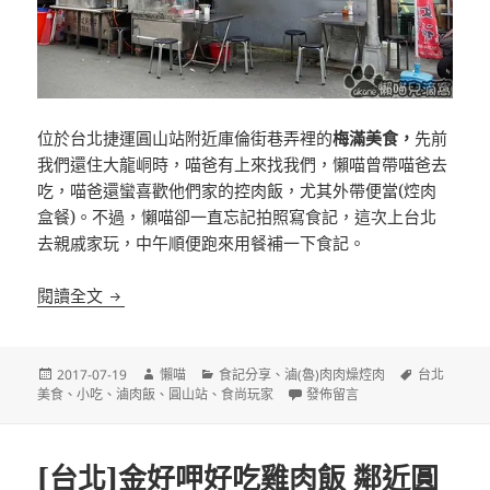
位於台北捷運圓山站附近庫倫街巷弄裡的
梅滿美食，
先前
我們還住大龍峒時，喵爸有上來找我們，懶喵曾帶喵爸去
吃，喵爸還蠻喜歡他們家的控肉飯，尤其外帶便當(焢肉
盒餐)。不過，懶喵卻一直忘記拍照寫食記，這次上台北
去親戚家玩，中午順便跑來用餐補一下食記。
[台北]梅滿美食 鄰近圓山站 小吃老店
閱讀全文
發
作
分
標
2017-07-19
懶喵
食記分享
、
滷(魯)肉肉燥焢肉
台北
佈
者
類
在〈[台北]梅滿美食 鄰近圓山站
籤
美食
、
小吃
、
滷肉飯
、
圓山站
、
食尚玩家
發佈留言
日
期:
[台北]金好呷好吃雞肉飯 鄰近圓