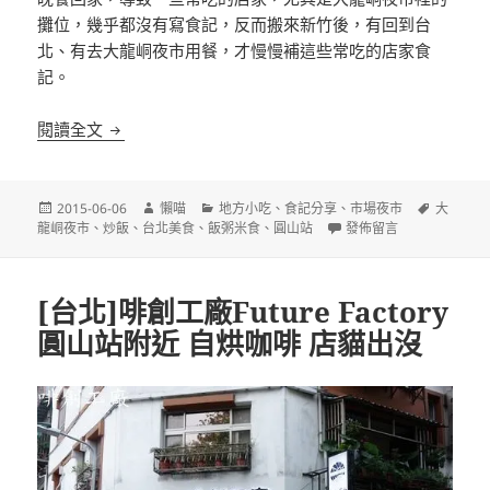
攤位，幾乎都沒有寫食記，反而搬來新竹後，有回到台
北、有去大龍峒夜市用餐，才慢慢補這些常吃的店家食
記。
[台北]阿誠快餐 大龍峒夜市 炒飯
閱讀全文
發
作
分
標
2015-06-06
懶喵
地方小吃
、
食記分享
、
市場夜市
大
佈
者
類
在〈[台北]阿誠快餐 大
籤
龍峒夜市
、
炒飯
、
台北美食
、
飯粥米食
、
圓山站
發佈留言
日
期:
[台北]啡創工廠Future Factory
圓山站附近 自烘咖啡 店貓出沒