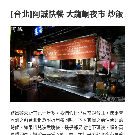
[台北]阿誠快餐 大龍峒夜市 炒飯
雖然搬來新竹已一年多，我們假日仍算常跑台北，偶爾會
回到之前台北租窩附近用餐回味一下。其實之前住台北的
時候，如果喵兒沒煮晚餐，幾乎都是宅宅下班後，順路買
晚餐回家，導致一些常吃的店家，尤其是大龍峒夜市裡的