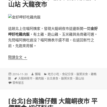
山站 大龍夜市
這趟北上住喵阿姨家，發現大龍峒夜市這邊新開一間
金好
呷好吃雞肉飯
，有土雞、跑山雞、玉米雞與烏骨雞可選。
先問喵阿姨吃過沒？喵阿姨表示還不錯，在返回新竹之
前，先跑來用餐。
[台北]金好呷好吃雞肉飯 鄰近圓山站 大龍夜市
閱讀全文
發
作
分
2016-11-30
懶喵
地方小吃
、
食記分享
、
飯粥米食
、
雞鴨
佈
標
者
類
鵝
大龍峒夜市
、
雞肉飯
、
台北美食
、
飯粥米食
、
圓山站
日
在〈[台北]金好呷好吃雞肉飯 鄰近圓山站 大龍夜市〉
籤
發佈留言
期:
[台北]台南擔仔麵 大龍峒夜市 平