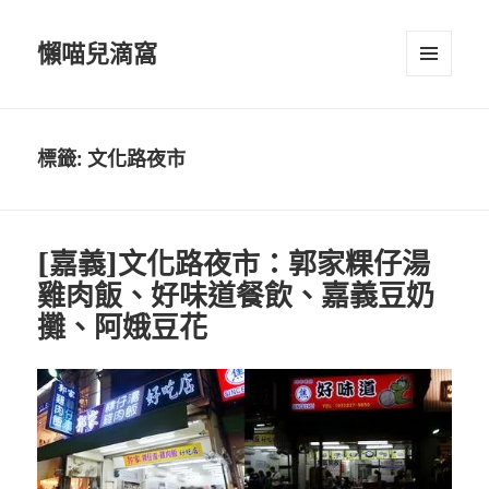
懶喵兒滴窩
選單及
小工具
標籤:
文化路夜市
[嘉義]文化路夜市：郭家粿仔湯
雞肉飯、好味道餐飲、嘉義豆奶
攤、阿娥豆花