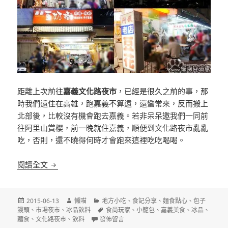
距離上次前往
嘉義文化路夜市
，已經是很久之前的事，那
時我們還住在高雄，跑嘉義不算遠，還蠻常來，反而搬上
北部後，比較沒有機會跑去嘉義。若非呆呆邀我們一同前
往阿里山賞櫻，前一晚就住嘉義，順便到文化路夜市亂亂
吃，否則，還不曉得何時才會跑來這裡吃吃喝喝。
[嘉義]文化路夜市：郭家粿仔湯雞肉飯、好味道餐飲
閱讀全文
發
作
分
2015-06-13
懶喵
地方小吃
、
食記分享
、
麵食點心
、
包子
佈
者
類
標
饅頭
、
市場夜市
、
冰品飲料
食尚玩家
、
小籠包
、
嘉義美食
、
冰品
、
日
在〈[嘉義]文化路夜市：郭家粿仔湯雞肉飯、
籤
麵食
、
文化路夜市
、
飲料
發佈留言
期: