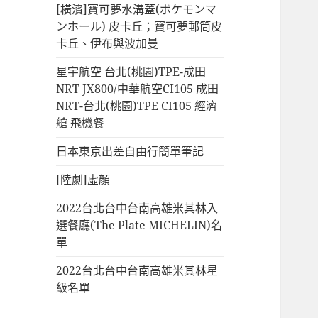
[橫濱]寶可夢水溝蓋(ポケモンマ
ンホール) 皮卡丘；寶可夢郵筒皮
卡丘、伊布與波加曼
星宇航空 台北(桃園)TPE-成田
NRT JX800/中華航空CI105 成田
NRT-台北(桃園)TPE CI105 經濟
艙 飛機餐
日本東京出差自由行簡單筆記
[陸劇]虛顏
2022台北台中台南高雄米其林入
選餐廳(The Plate MICHELIN)名
單
2022台北台中台南高雄米其林星
級名單