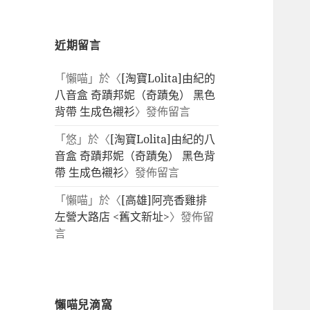
近期留言
「
懶喵
」於〈
[淘寶Lolita]由紀的
八音盒 奇蹟邦妮（奇蹟兔） 黑色
背帶 生成色襯衫
〉發佈留言
「
悠
」於〈
[淘寶Lolita]由紀的八
音盒 奇蹟邦妮（奇蹟兔） 黑色背
帶 生成色襯衫
〉發佈留言
「
懶喵
」於〈
[高雄]阿亮香雞排
左營大路店 <舊文新址>
〉發佈留
言
懶喵兒滴窩