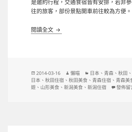
是邀約行程，交通食宿皆有安排，若非參
往的旅客，部份景點開車前往較為方便。
北前(新瀉-山形-秋田-青森)7
閱讀全文
發
作
分
2014-03-16
懶喵
日本
、
青森
、
秋田
佈
者
類
日本
、
秋田住宿
、
秋田美食
、
青森住宿
、
青森美
日
在〈北前
遊
、
山形美食
、
新潟美食
、
新潟住宿
發佈留
期: