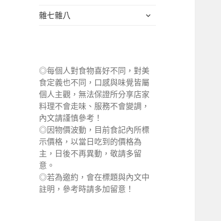
單
選
展
雜七雜八
單
開
子
選
單
◎每個人對食物喜好不同，對美
食定義也不同，口感與味覺皆屬
個人主觀，無法保證所分享店家
料理不會走味、服務不會變調，
內文請謹慎參考！
◎因物價波動，目前食記內所標
示價格，以當日吃到的價格為
主，日後不再異動，敬請多留
意。
◎若為邀約，會在標題與內文中
註明，參考時請多加留意！