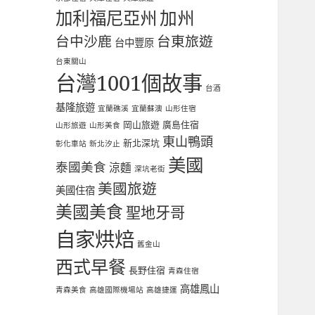
加利福尼亞州
加州
台中沙鹿
台東旅遊
台中豐原
台東關山
台灣1001個故事
台酒
基隆旅遊
宜蘭礁溪
宜蘭蘇澳
山形住宿
岡山旅遊
廣島住宿
山形旅遊
山形美食
東山鴨頭
新北深坑
彰化車站
新北汐止
美國
泰國美食
涼麵
深坑老街
美國旅遊
美國住宿
美國美食
聖地牙哥
自家烘焙
舊金山
西式早餐
長野住宿
青森住宿
高雄鳳山
青森美食
高雄國際機場站
高雄捷運