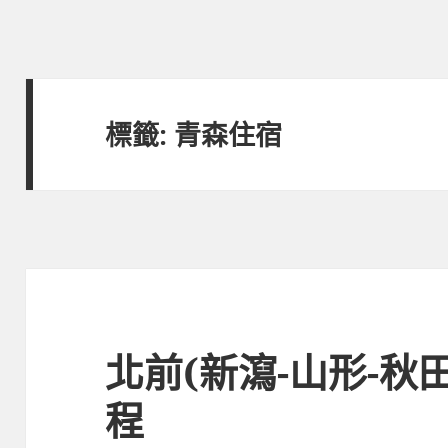
標籤:
青森住宿
北前(新瀉-山形-秋
程