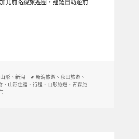
加北前路線旅遊團，建議自助遊前
日遊行程
標
、
山形
、
新潟
新潟旅遊
、
秋田旅遊
、
籤
食
、
山形住宿
、
行程
、
山形旅遊
、
青森旅
(新瀉-山形-秋田-青森)7日遊行程〉
言