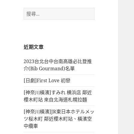
搜
尋
關
鍵
字:
近期文章
2023台北台中台南高雄必比登推
介(Bib Gourmand)名單
[日劇]First Love 初戀
[神奈川橫濱]すみれ 横浜店 鄰近
櫻木町站 來自北海道札幌拉麵
[神奈川橫濱]JR東日本ホテルメッ
ツ桜木町 鄰近櫻木町站、橫濱空
中纜車