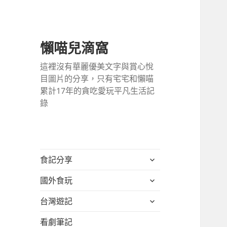
懶喵兒滴窩
這裡沒有華麗優美文字與賞心悅
目圖片的分享，只有宅宅和懶喵
累計17年的貪吃愛玩平凡生活記
錄
展
食記分享
開
展
國外食玩
子
開
選
展
台灣遊記
子
單
開
選
看劇筆記
子