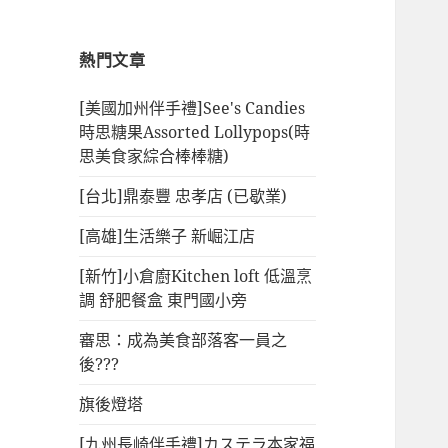
熱門文章
[美國加州伴手禮]See's Candies
時思糖果Assorted Lollypops(時
思美食家綜合棒棒糖)
[台北]鼎泰豐 忠孝店 (已歇業)
[高雄]生活樂子 新崛江店
[新竹]小倉廚Kitchen loft 低溫烹
調 舒肥餐盒 東門國小旁
審思：成為美食部落客一員之
後???
旗後燈塔
[九州長崎伴手禮]カステラ本家福