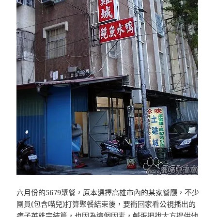
六月份的5679聚餐，原本選擇高雄市內的某家餐廳，不少
團員(包含喵兒)打算聚餐結束後，要衝回家看公視播出的
痞子英雄完結篇，也因為這個因素，鹹蛋把拔大方提供他