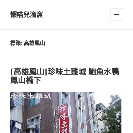
懶喵兒滴窩
選單及
小工具
標籤:
高雄鳳山
[高雄鳳山]珍味土雞城 鮑魚水鴨
鳳山橋下