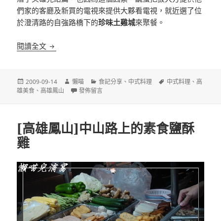
們家的客廳及新買的電視來提供大夥看電視，就近選了位
於澄清路的自強路橋下的
珍味土雞城
來聚餐。
[高雄鳳山]珍味土雞城 鮑魚水鴨 鳳山橋下
閱讀全文
發
作
分
標
2009-09-14
懶喵
食記分享
、
中式料理
中式料理
、
高
佈
者
在〈[高雄鳳山]珍味土雞城 鮑魚水鴨 鳳山橋下〉
類
籤
雄美食
、
高雄鳳山
發佈留言
日
期:
[高雄鳳山]中山路上的素食鹽酥
雞