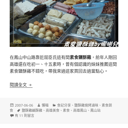
在鳳山中山路靠近屈臣氏這有間
素食鹽酥雞
，前年人剛回
高雄還在吃初一、十五素時，曾有個認識的妹妹推薦這間
素食鹽酥雞不錯吃，帶我來過這家買回去過當點心。
[高雄鳳山]中山路上的素食鹽酥雞
閱讀全文
發
作
分
2007-06-06
懶喵
食記分享
、
鹽酥雞燒烤滷味
、
素食蔬
佈
標
者
類
食
鹽酥雞鹹酥雞
、
高雄美食
、
素食
、
高雄鳳山
、
鳳山站
日
在〈[高雄鳳山]中山路上的素食鹽酥雞〉中
籤
有 11 則留言
期: