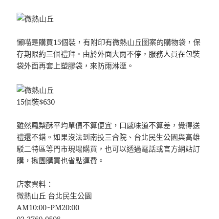
懶喵是購買15個裝，有附印有微熱山丘圖案的購物袋，保
存期限約三個禮拜。由於外面大雨不停，服務人員在包裝
袋外面再套上塑膠袋，來防雨淋溼。
15個裝$630
雖然鳳梨酥平均單價不算便宜，口感味道不算差，覺得送
禮還不錯。如果沒法到南投三合院、台北民生公園與高雄
駁二特區等門市現場購買，也可以透過電話或官方網站訂
購，揪團購買也省點運費。
店家資料：
微熱山丘 台北民生公園
AM10:00~PM20:00