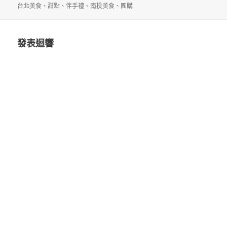
佈
者
類
籤
台北美食
、
甜點
、
伴手禮
、
南投美食
、
團購
日
期:
發表迴響