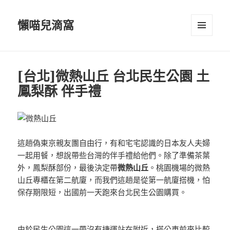
懶喵兒滴窩
選單及
小工具
[台北]微熱山丘 台北民生公園 土
鳳梨酥 伴手禮
這趟偽東京親友團自由行，有和宅宅認識的日本友人夫婦
一起用餐，想說帶些台灣的伴手禮給他們。除了準備茶葉
外，鳳梨酥部份，最後決定帶
微熱山丘
。桃園機場的微熱
山丘專櫃在第二航廈，而我們這趟是從第一航廈搭機，怕
保存期限短，出國前一天跑來台北民生公園購買。
由於民生公園這一帶沒有捷運站在附近，搭公車前來比較