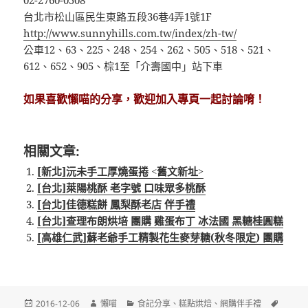
02-2760-0508
台北市松山區民生東路五段36巷4弄1號1F
http://www.sunnyhills.com.tw/index/zh-tw/
公車12、63、225、248、254、262、505、518、521、
612、652、905、棕1至「介壽國中」站下車
如果喜歡懶喵的分享，歡迎加入專頁一起討論唷！
相關文章:
[新北]沅未手工厚燒蛋捲 <舊文新址>
[台北]萊陽桃酥 老字號 口味眾多桃酥
[台北]佳德糕餅 鳳梨酥老店 伴手禮
[台北]查理布朗烘培 團購 雞蛋布丁 冰法國 黑糖桂圓糕
[高雄仁武]蘇老爺手工精製花生麥芽糖(秋冬限定) 團購
發
作
分
標
2016-12-06
懶喵
食記分享
、
糕點烘焙
、
網購伴手禮