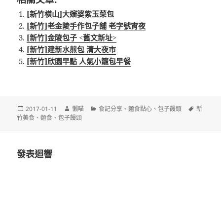
[新竹橫山]大嬸婆紫玉菜包
[新竹]老金陵手作包子舖 老字號宵夜
[新竹]金陵包子 <舊文新址>
[新竹]建新水煎包 清大夜市
[新竹]欣園早點 人氣小籠包早餐
發
作
分
標
2017-01-11
懶喵
食記分享
、
麵食點心
、
包子饅頭
新
佈
者
類
籤
竹美食
、
麵食
、
包子饅頭
日
期:
發表迴響