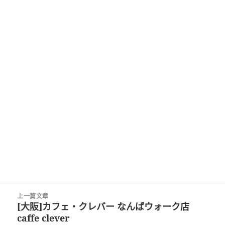
文
上一篇文章
章
[大阪]カフェ・クレバー なんばウォーク店
上
導
caffe clever
一