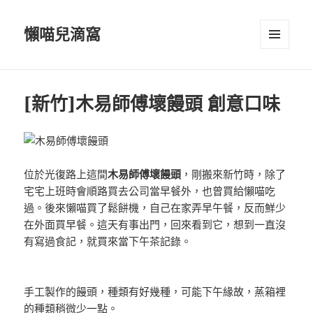
懶喵兒滴窩
選單及
小工具
[新竹]木易師傅壞饅頭 創意口味
位於光復路上這間
木易師傅壞饅頭
，剛搬來新竹時，除了
宅宅上班時會順路買去公司當早餐外，也曾買給懶喵吃
過。後來懶喵買了鬆餅機，自己在家弄早午餐，反而鮮少
在外面買早餐。這天有事出門，回來看到它，想到一直沒
有寫過食記，就買來當下午茶記錄。
手工製作的饅頭，種類有好幾種，可能下午緣故，蒸箱裡
的種類稍微少一點。