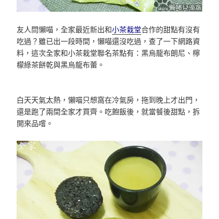
友人問懶喵，全家最近新出和
小茶栽堂
合作的甜點有沒有
吃過？雖已出一段時間，懶喵還沒吃過，查了一下網路資
料，這次全家和小茶栽堂聯名茶點有：黑烏龍布朗尼、檸
檬綠茶餅乾與黑烏龍布蕾。
白天天氣太熱，懶喵只想窩在冷氣房，拖到晚上才出門，
還是跑了兩間全家才買齊。吃飽飯後，就當餐後甜點，拆
開來品嚐。