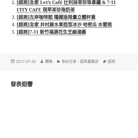
[超商]全家 Let’s Café 辻利抹茶珍珠拿鐵 & 7-11
CITY CAFE 現萃茶珍珠奶茶
[超商]左岸咖啡館 隱藏版限量立體杯蓋
[超商]全家 井村屋水果造型冰沙 哈密瓜 水蜜桃
[超商]7-11 新竹福源花生芝麻湯圓
發
作
分
標
2017-07-20
懶喵
食記分享
、
超商量販店
超商
佈
者
類
籤
日
期:
發表迴響