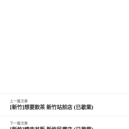
文
上一篇文章
章
[新竹]想要飲茶 新竹站前店 (已歇業)
上
導
一
覽
篇
下一篇文章
文