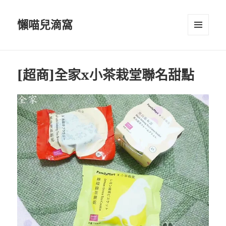
懶喵兒滴窩
選單及
小工具
[超商]全家x小茶栽堂聯名甜點