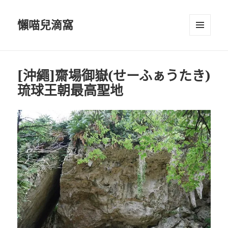
懶喵兒滴窩
選單及
小工具
[沖繩]齋場御嶽(せーふぁうたき)
琉球王朝最高聖地