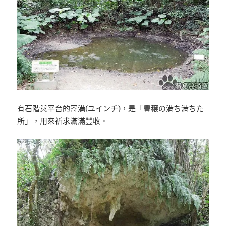
有石階與平台的寄満(ユインチ)，是「豊穣の満ち満ちた
所」，用來祈求滿滿豐收。