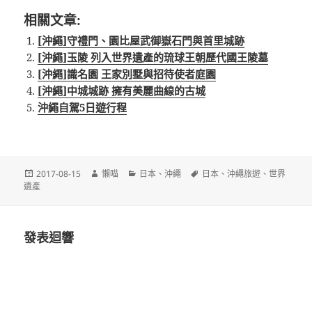
相關文章:
[沖繩]守禮門、園比屋武御嶽石門與首里城跡
[沖繩]玉陵 列入世界遺產的琉球王朝歷代國王陵墓
[沖繩]識名園 王家別墅與招待使者庭園
[沖繩]中城城跡 擁有美麗曲線的古城
沖繩自駕5日遊行程
發
作
分
標
2017-08-15
懶喵
日本
、
沖繩
日本
、
沖繩旅遊
、
世界
佈
者
類
籤
遺產
日
期:
發表迴響