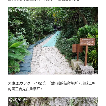
大庫理(ウフグーイ)是第一個遇到的祭拜場所，琉球王朝
的國王會先在此祭拜。