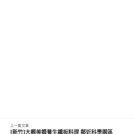
文
上一篇文章
章
[新竹]大觀美饌養生鐵板料理 鄰近科學園區
上