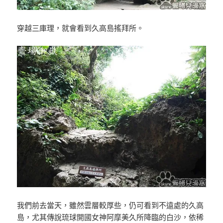
穿越三庫理，就會看到久高島搖拜所。
我們前去當天，雖然雲層較厚些，仍可看到不遠處的久高
島，尤其傳說琉球開國女神阿摩美久所降臨的白沙，依稀