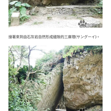
接著來到由石灰岩自然形成縫隙的三庫理(サングーイ)。