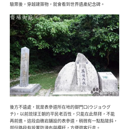
驗票後，穿越建築物，就會看到世界遺產紀念碑。
後方不遠處，就是表參道所在地的御門口(ウジョウグ
チ)，以前琉球王朝的平民老百性，只能在此祭拜，不能
再前進。這段由礁岩舖設的表參道，稍微有一點點陡斜，
部份路段有設置防滑布與欄杆，方便遊客行走。