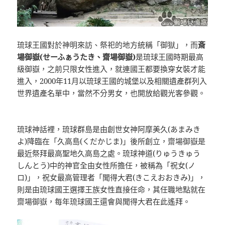
琉球王國對於神明來訪、祭祀的地方統稱「御獄」，而
斎
場御嶽(せーふぁうたき、齋場御嶽)
是琉球王國時期最高
級御嶽，之前只限女性進入，就連國王都要換穿女裝才能
進入，2000年11月以琉球王國的城堡以及相關遺產群列入
世界遺產名單中，當然不分男女，也開放給觀光客參觀。
琉球神話裡，琉球群島是由創世女神阿摩美久(あまみき
よ)降臨在「久高島(くだかじま)」後所創立，齋場御嶽是
最近祭拜最高聖地久高島之處。琉球神道(りゅうきゅう
しんとう)中的神官全由女性所擔任，被稱為「祝女(ノ
ロ)」，祝女最高管理者「聞得大君(きこえおおきみ)」，
則是由琉球國王選擇王族女性直接任命，其任職地點就在
齋場御嶽，每年琉球國王還會與聞得大君在此遙拜。