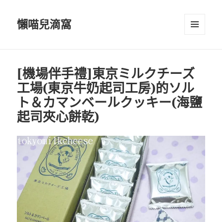
懶喵兒滴窩
選單及
小工具
[機場伴手禮]東京ミルクチーズ
工場(東京牛奶起司工房)的ソル
ト＆カマンベールクッキー(海鹽
起司夾心餅乾)