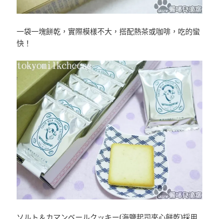
一袋一塊餅乾，實際模樣不大，搭配熱茶或咖啡，吃的蠻
快！
ソルト＆カマンベールクッキー(海鹽起司夾心餅乾)採用