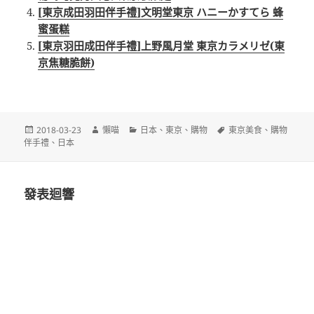
[東京成田羽田伴手禮]文明堂東京 ハニーかすてら 蜂
蜜蛋糕
[東京羽田成田伴手禮]上野風月堂 東京カラメリゼ(東
京焦糖脆餅)
發
作
分
標
2018-03-23
懶喵
日本
、
東京
、
購物
東京美食
、
購物
佈
者
類
籤
伴手禮
、
日本
日
期:
發表迴響