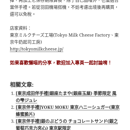
擇，再加上它保存期限算長，除了自己品嚐外，也蠻適合
當伴手禮。若從羽田機場搭機，不妨考慮出境後再購買，
還可以免稅。
店家資料：
東京ミルクチーズ工場(Tokyo Milk Cheese Factory、東
京牛奶起司工房)
http://tokyomilkcheese.jp/
如果喜歡懶喵的分享，歡迎加入專頁一起討論唷！
相關文章:
[東京成田伴手禮]銀座たまや(銀座玉屋) 季節限定 風
の雫ジュレ
[東京伴手禮]YOKU MOKU 東京ハニーシュガー(東京
蜂蜜脆片)
[東京伴手禮]銀のぶどうの チョコレートサンド(銀之
葡萄巧克力夾心) 東京駅限定