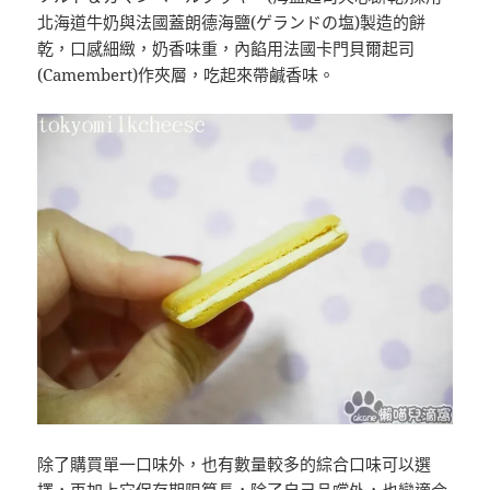
北海道牛奶與法國蓋朗德海鹽(ゲランドの塩)製造的餅
乾，口感細緻，奶香味重，內餡用法國卡門貝爾起司
(Camembert)作夾層，吃起來帶鹹香味。
除了購買單一口味外，也有數量較多的綜合口味可以選