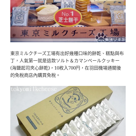
東京ミルクチーズ工場有出好幾種口味的餅乾、糕點與布
丁，人氣第一就是這款ソルト＆カマンベールクッキー
(海鹽起司夾心餅乾)，10枚入700円，在羽田機場通關後
的免稅商店內購買免稅。