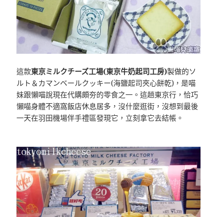
這款
東京ミルクチーズ工場(東京牛奶起司工房)
製做的ソ
ルト＆カマンベールクッキー(海鹽起司夾心餅乾)，是喵
妹跟懶喵說現在代購頗夯的零食之一。這趟東京行，恰巧
懶喵身體不適窩飯店休息居多，沒什麼逛街，沒想到最後
一天在羽田機場伴手禮區發現它，立刻拿它去結帳。