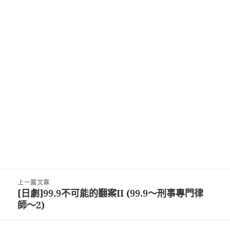
文
上一篇文章
章
[日劇]99.9不可能的翻案II (99.9～刑事專門律
上
導
師～2)
一
覽
篇