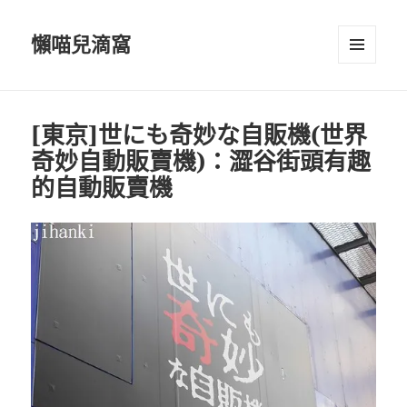
懶喵兒滴窩
選單及
小工具
[東京]世にも奇妙な自販機(世界
奇妙自動販賣機)：澀谷街頭有趣
的自動販賣機