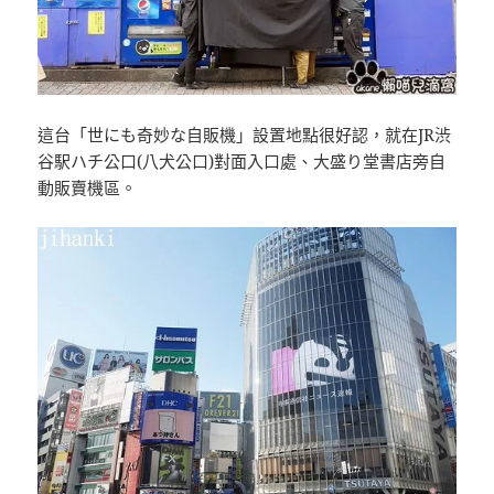
這台「世にも奇妙な自販機」設置地點很好認，就在JR渋
谷駅ハチ公口(八犬公口)對面入口處、大盛り堂書店旁自
動販賣機區。