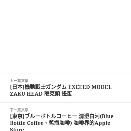
文
上一篇文章
章
[日本]機動戰士ガンダム EXCEED MODEL
上
導
ZAKU HEAD 薩克頭 扭蛋
一
覽
篇
文
下一篇文章
章:
[東京]ブルーボトルコーヒー 清澄白河(Blue
下
Bottle Coffee、藍瓶咖啡) 咖啡界的Apple
一
Store
篇