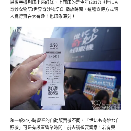
最後旁邊列印出來紙條，上面印的是今年(2017)《世にも
奇妙な物語(世界奇妙物語)》播放時間，這種宣傳方式讓
人覺得實在太有趣！也印象深刻！
和一般24小時營業的自動販賣機不同，「世にも奇妙な自
販機」可是有設置營業時間，前去稍微要留意！若有興