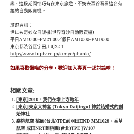
趣、這段期間恰巧有在東京旅遊，不妨去澀谷看看這台有
趣的自動販賣機。
旅遊資訊：
世にも奇妙な自販機(世界奇妙自動販賣機)
平日AM10:00~PM21:00／假日AM10:00~PM19:00
東京都渋谷区宇田川町22-1
http://www.fujitv.co.jp/kimyo/jihanki/
如果喜歡懶喵的分享，歡迎加入專頁一起討論唷！
相關文章:
[東京]2010，我們在增上寺跨年
[東京]東京大神宮 (Tokyo Daijingu) 神前結婚式的創
始神社
樂桃航空 桃園(台北)TPE到羽田HND MM1028、香草
航空 成田NRT到桃園(台北)TPE JW107