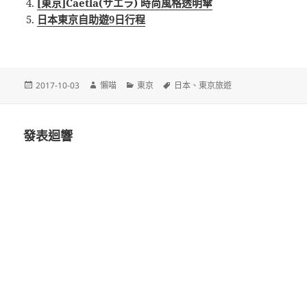
[東京]Caetla(サエラ) 時尚風格透明傘
日本東京自助遊9日行程
發
作
分
標
2017-10-03
懶喵
東京
日本
、
東京旅遊
佈
者
類
籤
日
期:
發表迴響