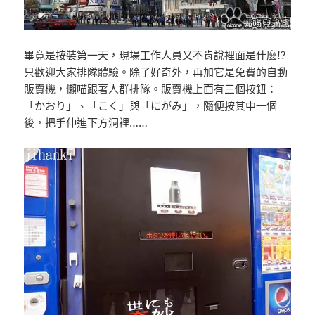
畢竟是按裝第一天，現場工作人員又不肯說裡面是什麼!?
只歡迎大家排隊體驗。除了好奇外，再加它是免費的自動
販賣機，懶喵跟著人群排隊。販賣機上面有三個按鈕：
「かおり」、「こく」與「にがみ」，隨便按其中一個
後，把手伸進下方洞裡……