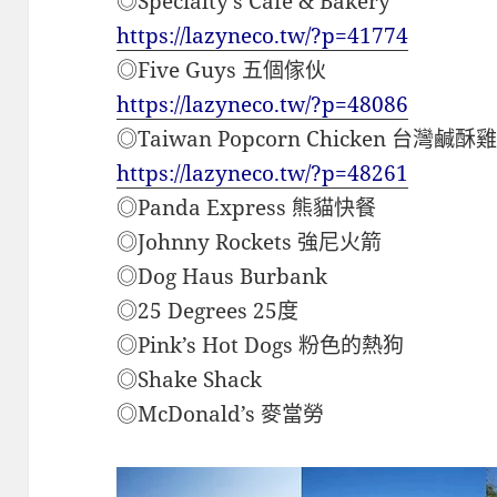
◎Specialty’s Cafe & Bakery
https://lazyneco.tw/?p=41774
◎Five Guys 五個傢伙
https://lazyneco.tw/?p=48086
◎Taiwan Popcorn Chicken 台灣鹹酥
https://lazyneco.tw/?p=48261
◎Panda Express 熊貓快餐
◎Johnny Rockets 強尼火箭
◎Dog Haus Burbank
◎25 Degrees 25度
◎Pink’s Hot Dogs 粉色的熱狗
◎Shake Shack
◎McDonald’s 麥當勞