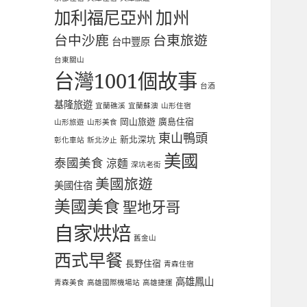
加利福尼亞州
加州
台中沙鹿
台東旅遊
台中豐原
台東關山
台灣1001個故事
台酒
基隆旅遊
宜蘭礁溪
宜蘭蘇澳
山形住宿
岡山旅遊
廣島住宿
山形旅遊
山形美食
東山鴨頭
新北深坑
彰化車站
新北汐止
美國
泰國美食
涼麵
深坑老街
美國旅遊
美國住宿
美國美食
聖地牙哥
自家烘焙
舊金山
西式早餐
長野住宿
青森住宿
高雄鳳山
青森美食
高雄國際機場站
高雄捷運