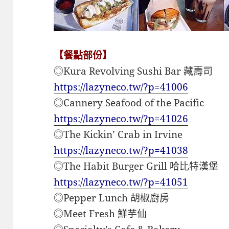
【餐點部份】
◎Kura Revolving Sushi Bar 藏壽司
https://lazyneco.tw/?p=41006
◎Cannery Seafood of the Pacific
https://lazyneco.tw/?p=41026
◎The Kickin’ Crab in Irvine
https://lazyneco.tw/?p=41038
◎The Habit Burger Grill 哈比特漢堡
https://lazyneco.tw/?p=41051
◎Pepper Lunch 胡椒廚房
◎Meet Fresh 鮮芋仙