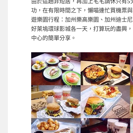
由於這趟非短居，再加上宅宅請休只有5
功，在有限時間之下，懶喵連忙買機票與
遊樂園行程：加州樂高樂園、加州迪士尼
好萊塢環球影城各一天，打算玩的盡興，
中心的簡單分享。