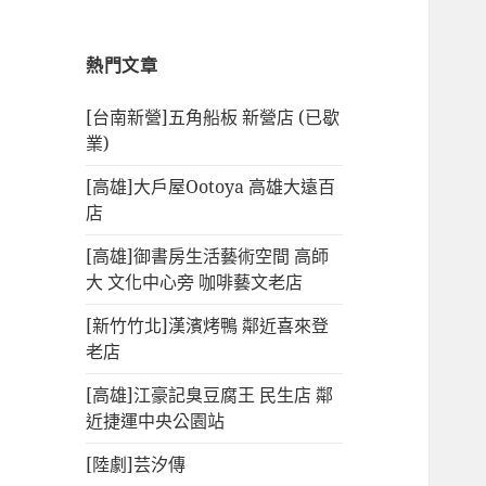
熱門文章
[台南新營]五角船板 新營店 (已歇
業)
[高雄]大戶屋Ootoya 高雄大遠百
店
[高雄]御書房生活藝術空間 高師
大 文化中心旁 咖啡藝文老店
[新竹竹北]漢濱烤鴨 鄰近喜來登
老店
[高雄]江豪記臭豆腐王 民生店 鄰
近捷運中央公園站
[陸劇]芸汐傳