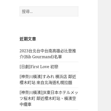
搜
尋
關
鍵
字:
近期文章
2023台北台中台南高雄必比登推
介(Bib Gourmand)名單
[日劇]First Love 初戀
[神奈川橫濱]すみれ 横浜店 鄰近
櫻木町站 來自北海道札幌拉麵
[神奈川橫濱]JR東日本ホテルメッ
ツ桜木町 鄰近櫻木町站、橫濱空
中纜車