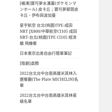
[橫濱]寶可夢水溝蓋(ポケモンマ
ンホール) 皮卡丘；寶可夢郵筒皮
卡丘、伊布與波加曼
星宇航空 台北(桃園)TPE-成田
NRT JX800/中華航空CI105 成田
NRT-台北(桃園)TPE CI105 經濟
艙 飛機餐
日本東京出差自由行簡單筆記
[陸劇]虛顏
2022台北台中台南高雄米其林入
選餐廳(The Plate MICHELIN)名
單
2022台北台中台南高雄米其林星
級名單