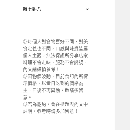
單
選
展
雜七雜八
單
開
子
選
單
◎每個人對食物喜好不同，對美
食定義也不同，口感與味覺皆屬
個人主觀，無法保證所分享店家
料理不會走味、服務不會變調，
內文請謹慎參考！
◎因物價波動，目前食記內所標
示價格，以當日吃到的價格為
主，日後不再異動，敬請多留
意。
◎若為邀約，會在標題與內文中
註明，參考時請多加留意！