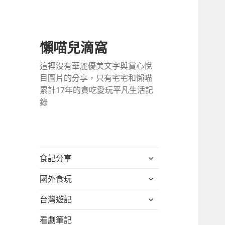
懶喵兒滴窩
這裡沒有華麗優美文字與賞心悅
目圖片的分享，只有宅宅和懶喵
累計17年的貪吃愛玩平凡生活記
錄
展
食記分享
開
展
國外食玩
子
開
選
展
台灣遊記
子
單
開
選
看劇筆記
子