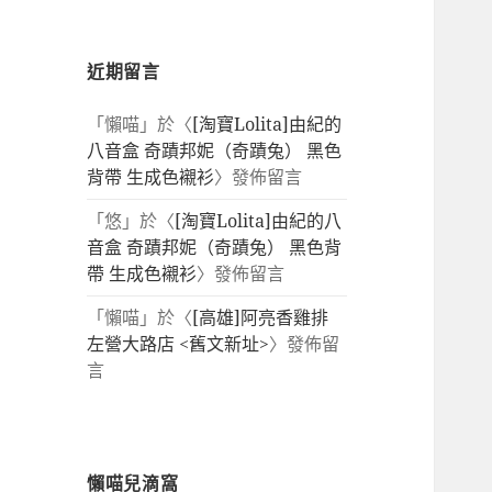
近期留言
「
懶喵
」於〈
[淘寶Lolita]由紀的
八音盒 奇蹟邦妮（奇蹟兔） 黑色
背帶 生成色襯衫
〉發佈留言
「
悠
」於〈
[淘寶Lolita]由紀的八
音盒 奇蹟邦妮（奇蹟兔） 黑色背
帶 生成色襯衫
〉發佈留言
「
懶喵
」於〈
[高雄]阿亮香雞排
左營大路店 <舊文新址>
〉發佈留
言
懶喵兒滴窩