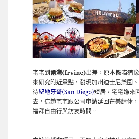
宅宅到
爾灣(Irvine)
出差，原本懶喵猶
來研究附近景點，發現加州迪士尼樂園、
待
聖地牙哥(San Diego)
短居，宅宅嫌來
去，這趟宅宅跟公司申請延回在美請休，
禮拜自由行與訪友時間。