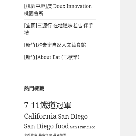
[桃園中壢]度 Doux Innovation
桃園會所
[宜蘭]三源行 在地臘味老店 伴手
禮
[新竹]雅素齋自然人文蔬食館
[新竹]About Eat (已歇業)
熱門標籤
7-11鐵道冠軍
California
San Diego
San Diego food
San Francisco
京都住宿
兵庫住宿
兵庫旅遊