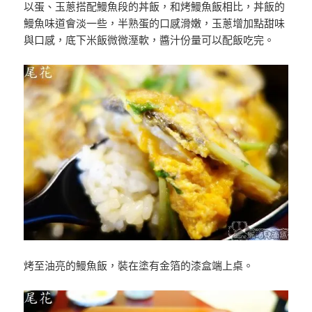
以蛋、玉蔥搭配鰻魚段的丼飯，和烤鰻魚飯相比，丼飯的
鰻魚味道會淡一些，半熟蛋的口感滑嫩，玉蔥增加點甜味
與口感，底下米飯微微溼軟，醬汁份量可以配飯吃完。
烤至油亮的鰻魚飯，裝在塗有金箔的漆盒端上桌。