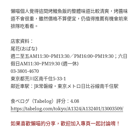
懶喵個人覺得這間烤鰻魚飯的整體味道比較清爽，烤醬味
道不會很重，雖然價格不算便宜，仍值得推薦有機會前來
排隊吃看看。
店家資料：
尾花(おばな)
週二至五AM11:30~PM13:30／PM16:00~PM19:30；六日
假日AM11:30~PM19:30 (週一休)
03-3801-4670
東京都荒川区南千住5-33-1
鄰近車駅：JR常磐線・東京メトロ日比谷線南千住駅
食べログ（Tabelog）評分：4.08
https://tabelog.com/tokyo/A1324/A132401/13003509/
如果喜歡懶喵的分享，歡迎加入專頁一起討論唷！