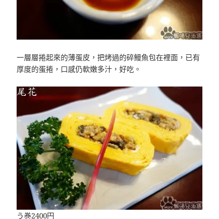
一層層捲起來的薄蛋皮，把烤過的碎鰻魚包在裡面，已有
厚度的蛋捲，口感仍軟嫩多汁，好吃。
う巻2400円