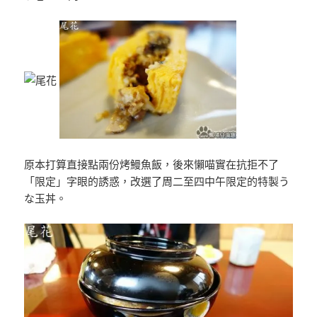
原本打算直接點兩份烤鰻魚飯，後來懶喵實在抗拒不了
「限定」字眼的誘惑，改選了周二至四中午限定的特製う
な玉丼。