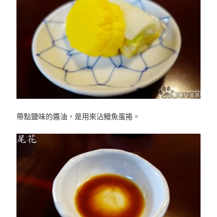
帶點鹽味的醬油，是用來沾鰻魚蛋捲。