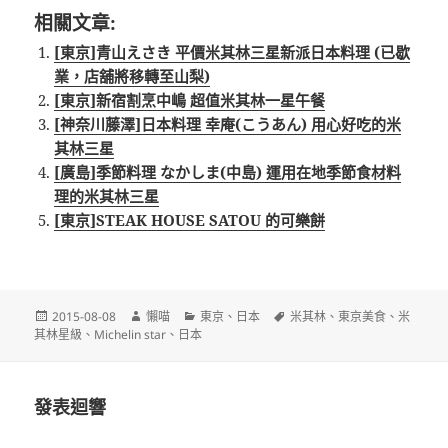
相關文章:
[東京]青山えさき 平價米其林三星新派日本料理 (已歇
業，店舖將移轉至山梨)
[東京]新宿割烹中嶋 超值米其林一星午餐
[神奈川藤澤]日本料理 幸庵(こうあん) 用心好吃的米
其林三星
[廣島]季節料理 なかしま(中島) 運用在地季節食材料
理的米其林三星
[東京]STEAK HOUSE SATOU 的可樂餅
發
作
分
標
2015-08-08
懶喵
東京
、
日本
米其林
、
東京美食
、
米
佈
者
類
籤
其林星級
、
Michelin star
、
日本
日
期:
發表迴響