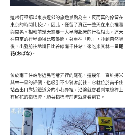
這趟行程都以東京近郊的旅遊景點為主，反而真的停留在
東京的時間比較少，因此，僅留了真正一整天在東京裡隨
興閒晃。相較前幾天需要一大早爬起床的行程相比，這天
在東京的行程顯得比較優閒，著重在「吃」，睡到自然醒
後，出發前往地鐵日比谷線南千住站，來吃米其林一星
尾
花(おばな)
。
位於南千住站附近民宅巷弄裡的尾花，這幾年一直維持米
其林一星的評價，也吸引不少饕客前往。它就位於南千住
站西出口靠近鐵道旁的小巷弄裡，沿途就會看到電線桿上
有尾花的指標牌，順著指標牌前進就會看到它。