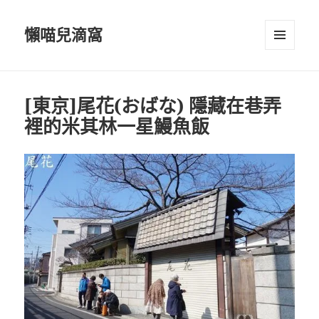
懶喵兒滴窩
選單及
小工具
[東京]尾花(おばな) 隱藏在巷弄
裡的米其林一星鰻魚飯