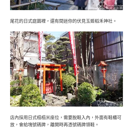
尾花的日式庭園裡，還有間迷你的伏見玉姬稻禾神社。
店內採用日式榻榻米座位，需要脫鞋入內，外面有鞋櫃可
放，會給塊號碼牌，離開時再憑號碼牌領鞋。