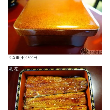
うな重(小)4300円