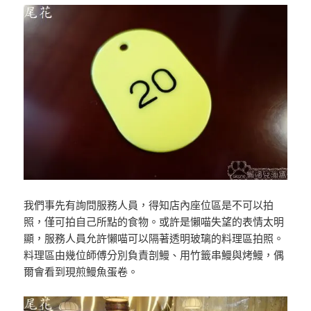
我們事先有詢問服務人員，得知店內座位區是不可以拍
照，僅可拍自己所點的食物。或許是懶喵失望的表情太明
顯，服務人員允許懶喵可以隔著透明玻璃的料理區拍照。
料理區由幾位師傅分別負責剖鰻、用竹籤串鰻與烤鰻，偶
爾會看到現煎鰻魚蛋卷。