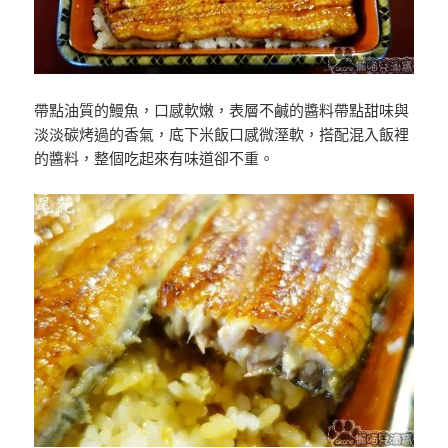
帶點油質的鰻魚，口感軟嫩，表層不鹹的醬料帶點甜味與
淡淡碳烤過的香氣，底下米飯口感微溼軟，搭配混入飯裡
的醬料，整個吃起來有味道卻不重。