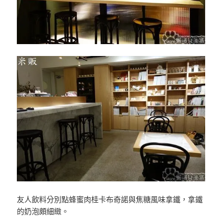
友人飲料分別點蜂蜜肉桂卡布奇諾與焦糖風味拿鐵，拿鐵
的奶泡頗細緻。