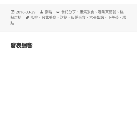
發
作
分
2016-03-29
懶喵
食記分享
、
飯粥米食
、
咖啡茶簡餐
、
糕
佈
標
者
類
點烘焙
咖啡
、
台北美食
、
甜點
、
飯粥米食
、
六張犂站
、
下午茶
、
糕
日
籤
點
期:
發表迴響