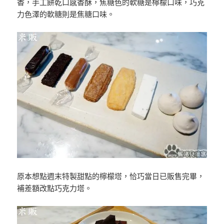
香，手工餅乾口感香酥，焦糖色的軟糖是檸檬口味，巧克
力色澤的軟糖則是焦糖口味。
原本想點週末特製甜點的檸檬塔，恰巧當日已販售完畢，
補差額改點巧克力塔。