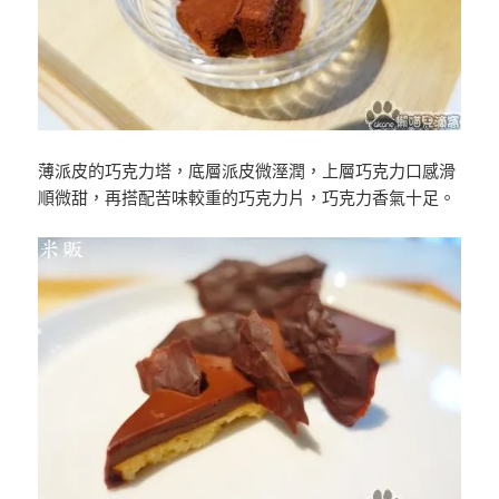
薄派皮的巧克力塔，底層派皮微溼潤，上層巧克力口感滑
順微甜，再搭配苦味較重的巧克力片，巧克力香氣十足。