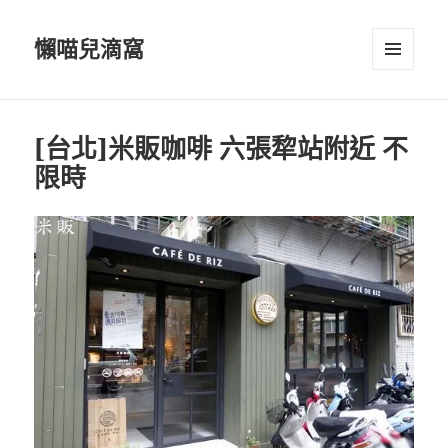
懶喵兒滴窩
選單及
小工具
[台北]米販咖啡 六張犂站附近 不
限時