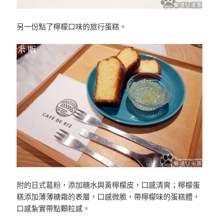
另一份點了檸檬口味的旅行蛋糕。
附的日式葛粉，添加糖水與黃檸檬皮，口感清爽；檸檬蛋
糕添加薄薄糖霜的表層，口感微脆，帶檸檬味的蛋糕體，
口感紮實帶點顆粒感。