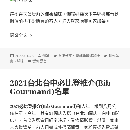
這攤在天公壇前的
佳香滷味
，懶喵好幾次下午經過都看到
攤位前排不少購買的客人，這天就來購買回家加菜。
[新竹]佳香滷味 天公壇前的冷滷味攤
閱讀全文
發
作
分
標
2022-01-28
懶喵
食記分享
、
鹽酥雞燒烤滷味
新竹美
佈
在〈[新竹]佳香滷味 天公壇前的冷滷味攤〉
者
類
籤
食
、
滷味
發佈留言
日
期:
2021台北台中必比登推介(Bib
Gourmand)名單
2021必比登推介(Bib Gourmand)
和去年一樣到八月公
佈名單，今年一共有91間店入選（台北58間店、台中33間
店）。首度入選會用紅字註記，受疫情影響，部份店家尚
未恢復營業，前去用餐或外帶請留意店家粉專或先電話確