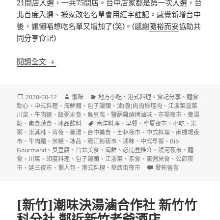
21間店入選，一共75間店。台中店家都是第一次入選，台
北首度入選、搬家改名名單會用紅字註記。感覺新增台中
後，讓懶喵想吃名單又增加了(笑)。(感謝
隨裕而安
協助共
同分享食記)
2020台北台中必比登推介(Bib Gourmand)名單
閱讀全文
發
作
分
2020-08-12
懶喵
地方小吃
、
港式料理
、
食記分享
、
麵食
佈
者
類
點心
、
中式料理
、
海鮮類
、
包子饅頭
、
滷(魯)肉肉燥焢肉
、
江浙菜滬菜
日
川菜
、
牛肉麵
、
飯粥米食
、
臭豆腐
、
鹽酥雞燒烤滷味
、
市場夜市
、
羮湯
期:
標
類
、
素食蔬食
、
冰品飲料
南洋料理
、
早餐
、
寧夏夜市
、
小吃
、
米
籤
粥
、
米其林
、
宵夜
、
羮湯
、
台中美食
、
士林夜市
、
中式料理
、
南機場夜
市
、
牛肉麵
、
米糕
、
冰品
、
臨江街夜市
、
滷味
、
中式早餐
、
Bib
Gourmand
、
臭豆腐
、
台北美食
、
海鮮
、
必比登推介
、
饒河夜市
、
麵
食
、
川菜
、
印度料理
、
包子饅頭
、
江浙菜
、
素食
、
飯粥米食
、
公館夜
在〈2020台北台中必比登推
市
、
延三夜市
、
懶人包
、
港式料理
、
華西街夜市
發佈留言
[新竹]潮味決湯滷合作社 新竹竹
科分社 鄰近新竹老爺酒店