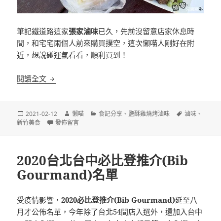
筆記鐵道路這家
張家滷味
已久，先前沒留意店家休息時
間，和宅宅兩個人前來購買撲空，這次懶喵人剛好在附
近，想說碰運氣看看，順利買到！
[新竹]張家滷味 巷弄裡的老店
閱讀全文
發
作
分
標
2021-02-12
懶喵
食記分享
、
鹽酥雞燒烤滷味
滷味
、
佈
在〈[新竹]張家滷味 巷弄裡的老店〉
者
類
籤
新竹美食
發佈留言
日
期:
2020台北台中必比登推介(Bib
Gourmand)名單
受疫情影響，
2020必比登推介(Bib Gourmand)
延至八
月才公佈名單，今年除了台北54間店入選外，還加入台中