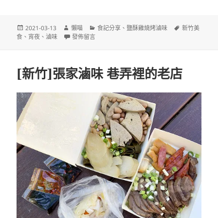
發
作
分
標
2021-03-13
懶喵
食記分享
、
鹽酥雞燒烤滷味
新竹美
佈
者
在〈[新竹]老饕滷味 新竹中山店 鄰近天公壇 滷料種類多
類
籤
食
、
宵夜
、
滷味
發佈留言
日
期:
[新竹]張家滷味 巷弄裡的老店