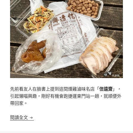
先前看友人在臉書上提到這間燻雞滷味名店「
信遠齋
」，
引起懶喵興趣，剛好有機會跑捷運東門站一趟，就順便外
帶回家。
[台北]信遠齋燻雞滷味 鄰近東門站
閱讀全文