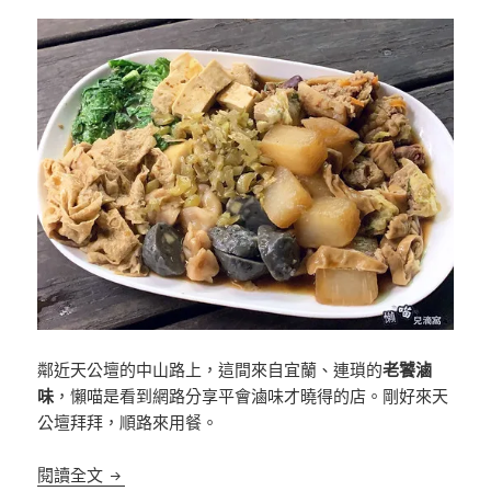
鄰近天公壇的中山路上，這間來自宜蘭、連瑣的
老饕滷
味
，懶喵是看到網路分享平會滷味才曉得的店。剛好來天
公壇拜拜，順路來用餐。
[新竹]老饕滷味 新竹中山店 鄰近天公壇 滷料種類多
閱讀全文