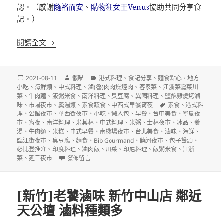
認。（感謝
隨裕而安
、
購物狂女王Venus
協助共同分享食
記。）
2021台北台中必比登推介(Bib Gourmand)名單
閱讀全文
發
作
分
2021-08-11
懶喵
港式料理
、
食記分享
、
麵食點心
、
地方
佈
者
類
小吃
、
海鮮類
、
中式料理
、
滷(魯)肉肉燥焢肉
、
客家菜
、
江浙菜滬菜川
日
菜
、
牛肉麵
、
飯粥米食
、
南洋料理
、
臭豆腐
、
異國料理
、
鹽酥雞燒烤滷
期:
標
味
、
市場夜市
、
羮湯類
、
素食蔬食
、
中西式早餐宵夜
素食
、
港式料
籤
理
、
公館夜市
、
華西街夜市
、
小吃
、
懶人包
、
早餐
、
台中美食
、
寧夏夜
市
、
宵夜
、
南洋料理
、
米其林
、
中式料理
、
米粥
、
士林夜市
、
冰品
、
羮
湯
、
牛肉麵
、
米糕
、
中式早餐
、
南機場夜市
、
台北美食
、
滷味
、
海鮮
、
臨江街夜市
、
臭豆腐
、
麵食
、
Bib Gourmand
、
饒河夜市
、
包子饅頭
、
必比登推介
、
印度料理
、
滷肉飯
、
川菜
、
印尼料理
、
飯粥米食
、
江浙
在〈2021台北台中必比登推介(Bib Gourmand)名單〉
菜
、
延三夜市
發佈留言
[新竹]老饕滷味 新竹中山店 鄰近
天公壇 滷料種類多