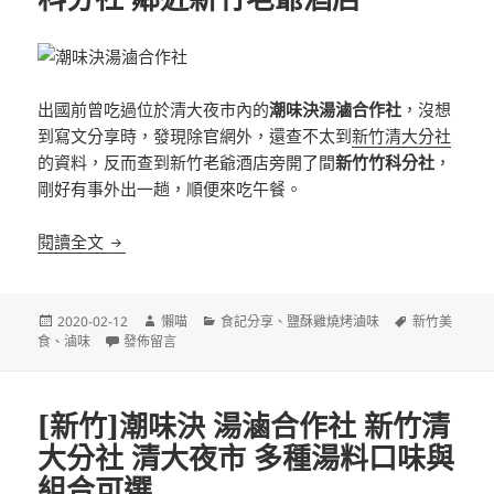
出國前曾吃過位於清大夜市內的
潮味決湯滷合作社
，沒想
到寫文分享時，發現除官網外，還查不太到
新竹清大分社
的資料，反而查到新竹老爺酒店旁開了間
新竹竹科分社
，
剛好有事外出一趟，順便來吃午餐。
[新竹]潮味決湯滷合作社 新竹竹科分社 鄰近新竹老
閱讀全文
發
作
分
標
2020-02-12
懶喵
食記分享
、
鹽酥雞燒烤滷味
新竹美
佈
在〈[新竹]潮味決湯滷合作社 新竹竹科分社 鄰近新竹老爺酒店
者
類
籤
食
、
滷味
發佈留言
日
期:
[新竹]潮味決 湯滷合作社 新竹清
大分社 清大夜市 多種湯料口味與
組合可選