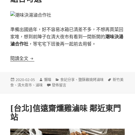
準備出國過年，好不容易冰箱已清差不多，不想再買菜回
家堆，想到前陣子在清大夜市有看到一間新開的
潮味決湯
滷合作社
，等宅宅下班後再一起前去用餐。
[新竹]潮味決 湯滷合作社 新竹清大分社 清大夜市 
閱讀全文
發
作
分
標
2020-02-05
懶喵
食記分享
、
鹽酥雞燒烤滷味
新竹美
佈
者
在〈[新竹]潮味決 湯滷合作社 新竹清大分社 清大
類
籤
食
、
清大夜市
、
滷味
發佈留言
日
期:
[台北]信遠齋燻雞滷味 鄰近東門
站