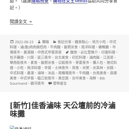
認。（感謝
隨裕而安
、
購物狂女王Venus
協助共同分享食
記。）
2022台北台中台南高雄必比登推介(Bib Gourmand)
閱讀全文
發
作
分
2022-08-23
懶喵
食記分享
、
麵食點心
、
地方小吃
、
中式
佈
者
類
料理
、
滷(魯)肉肉燥焢肉
、
牛肉麵
、
飯粥米食
、
南洋料理
、
雞鴨鵝
、
市
日
標
場夜市
、
羮湯類
、
中西式早餐宵夜
麵食
、
必比登推介
、
印度料理
、
期:
籤
包子饅頭
、
川菜
、
延三夜市
、
台北美食
、
印尼料理
、
滷肉飯
、
江浙菜
、
華西街夜市
、
素食
、
飯粥米食
、
公館夜市
、
寧夏夜市
、
懶人包
、
港式料
理
、
小吃
、
南洋料理
、
早餐
、
士林夜市
、
宵夜
、
米粥
、
米其林
、
米糕
、
中式料理
、
羮湯
、
滷味
、
冰品
、
南機場夜市
、
牛肉麵
、
台南美食
、
高雄
美食
、
中式早餐
、
臨江街夜市
、
臭豆腐
、
台中美食
、
海鮮
、
Bib
在〈2022台北台中台南高雄必比登推介(Bib Gour
Gourmand
、
饒河夜市
發佈留言
[新竹]佳香滷味 天公壇前的冷滷
味攤