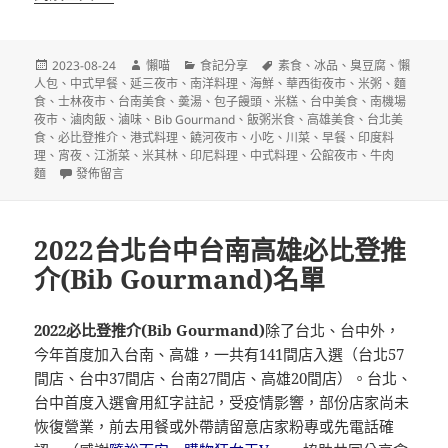
發
作
分
標
2023-08-24
懶喵
食記分享
素食
、
冰品
、
臭豆腐
、
懶
佈
者
類
籤
人包
、
中式早餐
、
延三夜市
、
南洋料理
、
海鮮
、
華西街夜市
、
米粥
、
麵
日
食
、
士林夜市
、
台南美食
、
羮湯
、
包子饅頭
、
米糕
、
台中美食
、
南機場
期:
夜市
、
滷肉飯
、
滷味
、
Bib Gourmand
、
飯粥米食
、
高雄美食
、
台北美
食
、
必比登推介
、
港式料理
、
饒河夜市
、
小吃
、
川菜
、
早餐
、
印度料
理
、
宵夜
、
江浙菜
、
米其林
、
印尼料理
、
中式料理
、
公館夜市
、
牛肉
在〈2023台北台中台南高雄必比登推介(Bib Gourmand)名單〉
麵
發佈留言
2022台北台中台南高雄必比登推
介(Bib Gourmand)名單
2022必比登推介(Bib Gourmand)
除了台北、台中外，
今年首度加入台南、高雄，一共有141間店入選（台北57
間店、台中37間店、台南27間店、高雄20間店）。台北、
台中首度入選會用紅字註記，受疫情影響，部份店家尚未
恢復營業，前去用餐或外帶請留意店家粉專或先電話確