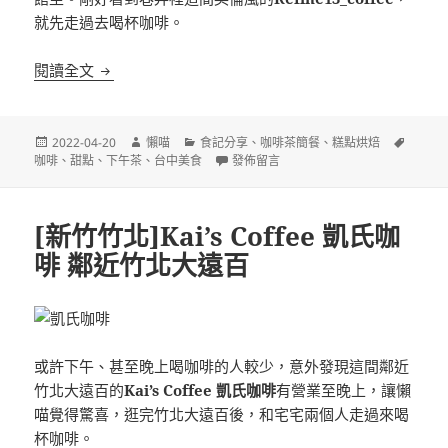
就先走過去喝杯咖啡。
[台中]Refine13_coffee 英倫風味咖啡館
閱讀全文
發
作
分
標
2022-04-20
懶喵
食記分享
、
咖啡茶簡餐
、
糕點烘焙
佈
者
類
在〈[台中]Refine13_coffee 英倫風味
籤
咖啡
、
甜點
、
下午茶
、
台中美食
發佈留言
日
期:
[新竹竹北]Kai’s Coffee 凱氏咖
啡 鄰近竹北大遠百
或許下午、甚至晚上喝咖啡的人較少，意外發現這間鄰近
竹北大遠百的
Kai’s Coffee 凱氏咖啡
有營業至晚上，讓懶
喵覺得驚喜，逛完竹北大遠百後，和宅宅兩個人走過來喝
杯咖啡。