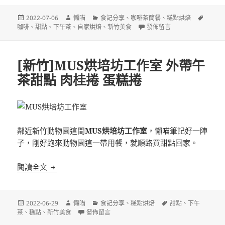
發
作
分
標
2022-07-06
懶喵
食記分享
、
咖啡茶簡餐
、
糕點烘焙
佈
者
類
在〈[新竹竹北]COFFEE OW
籤
咖啡
、
甜點
、
下午茶
、
自家烘焙
、
新竹美食
發佈留言
日
期:
[新竹]MUS烘培坊工作室 外帶午
茶甜點 肉桂捲 蛋糕捲
鄰近新竹動物園這間
MUS烘培坊工作室
，懶喵筆記好一陣
子，剛好跑來動物園這一帶用餐，就順路買甜點回家。
[新竹]MUS烘培坊工作室 外帶午茶甜點 肉桂捲 蛋糕
閱讀全文
發
作
分
標
2022-06-29
懶喵
食記分享
、
糕點烘焙
甜點
、
下午
佈
者
在〈[新竹]MUS烘培坊工作室 外帶午茶甜點 肉桂捲
類
籤
茶
、
糕點
、
新竹美食
發佈留言
日