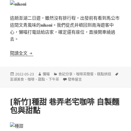
這趟澎湖二日遊，雖然沒有排行程，出發前有看到馬公市
這間文青風味的𝐧𝐢𝐤𝐨𝐧𝐢。我們從虎井嶼回到南海遊客中
心，懶喵打電話給店家，確定還有座位，直接開車繞過
去。
[澎湖馬公]𝐧𝐢𝐤𝐨𝐧𝐢 文青風 咖啡甜點
閱讀全文
發
作
分
標
2022-05-23
懶喵
食記分享
、
咖啡茶簡餐
、
糕點烘焙
佈
者
類
在〈[澎湖馬公]𝐧𝐢𝐤𝐨𝐧𝐢 文青風 咖啡甜點〉
籤
澎湖美食
、
咖啡
、
甜點
、
下午茶
發佈留言
日
期:
[新竹]種甜 巷弄老宅咖啡 自製麵
包與甜點