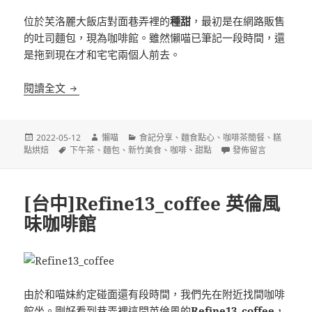
位於芙洛麗大飯店對面巷弄裡的
種甜
，最初是在網路販售
的吐司麵包，現為咖啡館。雖然懶喵已筆記一段時間，還
是拖到現在才和宅宅兩個人前去。
[新竹]種甜 巷弄老宅咖啡 自製麵包與甜點
閱讀全文
發
作
分
2022-05-12
懶喵
食記分享
、
麵食點心
、
咖啡茶簡餐
、
糕
佈
標
者
類
在〈[新竹]種甜 巷
點烘焙
下午茶
、
麵包
、
新竹美食
、
咖啡
、
甜點
發佈留言
日
籤
期:
[台中]Refine13_coffee 英倫風
味咖啡館
由於和喵妹約定碰面還有段時間，我們先在附近找間咖啡
館坐。剛好看到巷弄裡這間英倫風的
Refine13_coffee
，