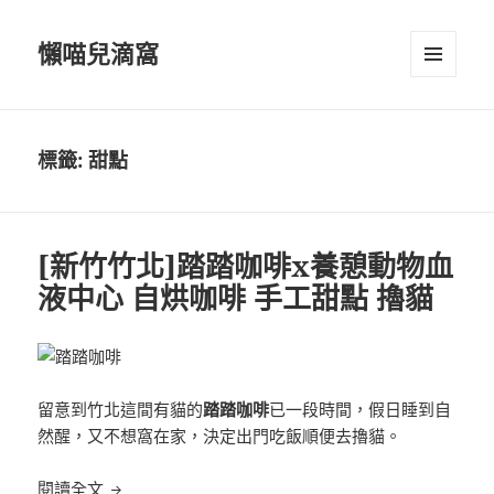
懶喵兒滴窩
選單及
小工具
標籤:
甜點
[新竹竹北]踏踏咖啡x養憩動物血
液中心 自烘咖啡 手工甜點 擼貓
留意到竹北這間有貓的
踏踏咖啡
已一段時間，假日睡到自
然醒，又不想窩在家，決定出門吃飯順便去擼貓。
[新竹竹北]踏踏咖啡x養憩動物血液中心 自烘咖啡 手
閱讀全文