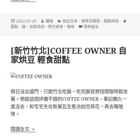
發
作
分
標
2022-07-20
懶喵
食記分享
、
咖啡茶簡餐
、
糕點烘焙
佈
者
類
在〈[新竹竹北]踏踏咖啡x養憩動物
籤
甜點
、
貓
、
自家烘焙
、
新竹美食
、
咖啡
發佈留言
日
期:
[新竹竹北]COFFEE OWNER 自
家烘豆 輕食甜點
假日沒出遠門，只跑竹北吃飯，吃完飯就想找間咖啡館坐
著。想起這間評價不錯的COFFEE OWNER，筆記頗久一
直沒去，和宅宅先在新屋瓦生態池拍完荷花，再去喝咖
啡。
[新竹竹北]COFFEE OWNER 自家烘豆 輕食甜點
閱讀全文