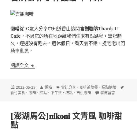
懶喵從IG友人分享中知道香山這間
言謝咖啡Thank U
Cafe
，不過它的所在地距離我們住處有點路程，筆記頗
久，遲遲沒有跑去。週休假日，看天氣不錯，捉宅宅出門
騎車亂晃，
[新竹]言謝咖啡Thank U Cafe 自烘咖啡 手作甜點 
閱讀全文
發
作
分
標
2022-05-28
懶喵
食記分享
、
咖啡茶簡餐
、
糕點烘焙
佈
者
類
在〈[新竹]言謝咖啡Tha
籤
新竹美食
、
咖啡
、
甜點
、
下午茶
、
糕點
、
自烘咖啡
發佈留言
日
期:
[澎湖馬公]𝐧𝐢𝐤𝐨𝐧𝐢 文青風 咖啡甜
點