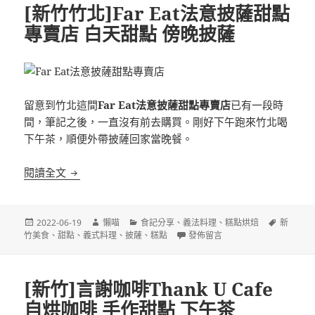
[新竹竹北]Far Eat法意披薩甜點
專賣店 白天甜點 傍晚披薩
留意到竹北這間
Far Eat法意披薩甜點專賣店
已有一段時
間，筆記之後，一直沒有前去購買。剛好下午跑來竹北喝
下午茶，順便外帶披薩回家當晚餐。
[新竹竹北]Far Eat法意披薩甜點專賣店 白天甜點 傍
閱讀全文
發
作
分
標
2022-06-19
懶喵
食記分享
、
義法料理
、
糕點烘焙
新
佈
者
類
在〈[新竹竹北]Far Eat法意披
籤
竹美食
、
甜點
、
義式料理
、
披薩
、
糕點
發佈留言
日
期:
[新竹]言謝咖啡Thank U Cafe
自烘咖啡 手作甜點 下午茶