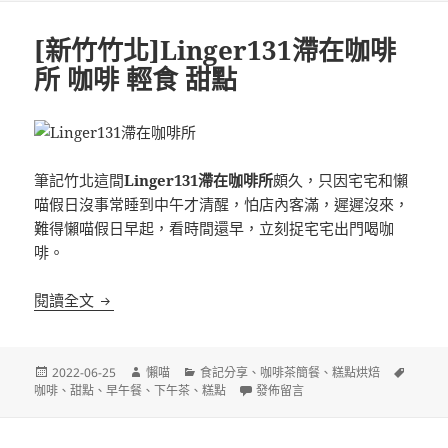
期:
[新竹竹北]Linger131滯在咖啡
所 咖啡 輕食 甜點
筆記竹北這間
Linger131滯在咖啡所
頗久，只因宅宅和懶
喵假日沒事常睡到中午才清醒，怕店內客滿，遲遲沒來，
難得懶喵假日早起，看時間還早，立刻捉宅宅出門喝咖
啡。
[新竹竹北]Linger131滯在咖啡所 咖啡 輕食 甜點
閱讀全文
發
作
分
標
2022-06-25
懶喵
食記分享
、
咖啡茶簡餐
、
糕點烘焙
佈
者
類
在〈[新竹竹北]Linger131滯在咖啡
籤
咖啡
、
甜點
、
早午餐
、
下午茶
、
糕點
發佈留言
日
期: