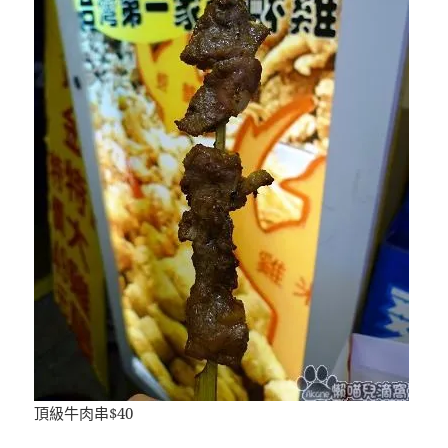
頂級牛肉串$40