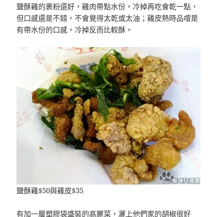
鹽酥雞的裹粉還好，雞肉帶點水份，冷掉再吃會乾一點，
但口感還是不錯，不會覺得太乾或太油；雞皮熱時品嚐是
有帶水份的口感，冷掉反而比較酥。
鹽酥雞$50與雞皮$35
有加一層塑膠袋盛裝的高麗菜，灑上他們家的胡椒很好