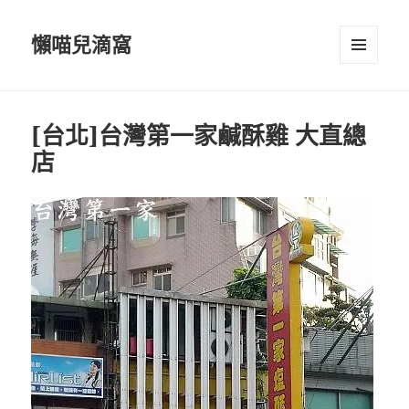
懶喵兒滴窩
選單及
小工具
[台北]台灣第一家鹹酥雞 大直總
店