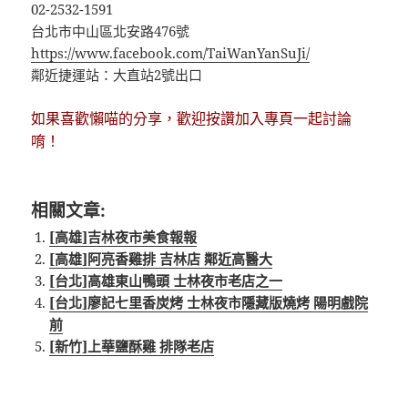
02-2532-1591
台北市中山區北安路476號
https://www.facebook.com/TaiWanYanSuJi/
鄰近捷運站：大直站2號出口
如果喜歡懶喵的分享，歡迎按讚加入專頁一起討論
唷！
相關文章:
[高雄]吉林夜市美食報報
[高雄]阿亮香雞排 吉林店 鄰近高醫大
[台北]高雄東山鴨頭 士林夜市老店之一
[台北]廖記七里香炭烤 士林夜市隱藏版燒烤 陽明戲院
前
[新竹]上華鹽酥雞 排隊老店