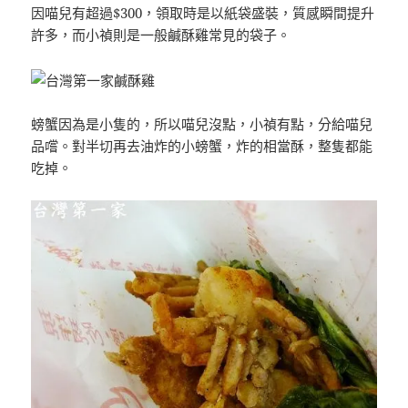
因喵兒有超過$300，領取時是以紙袋盛裝，質感瞬間提升
許多，而小禎則是一般鹹酥雞常見的袋子。
螃蟹因為是小隻的，所以喵兒沒點，小禎有點，分給喵兒
品嚐。對半切再去油炸的小螃蟹，炸的相當酥，整隻都能
吃掉。