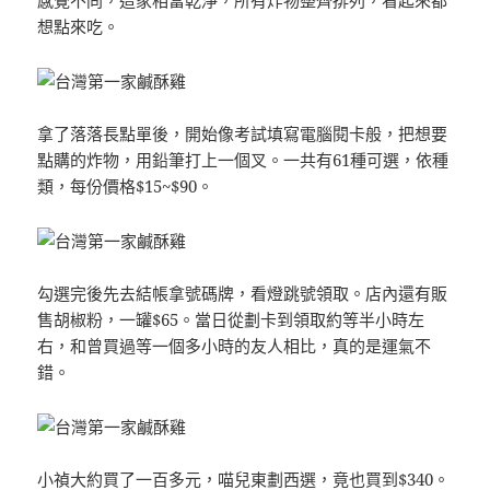
感覺不同，這家相當乾淨，所有炸物整齊排列，看起來都
想點來吃。
拿了落落長點單後，開始像考試填寫電腦閱卡般，把想要
點購的炸物，用鉛筆打上一個叉。一共有61種可選，依種
類，每份價格$15~$90。
勾選完後先去結帳拿號碼牌，看燈跳號領取。店內還有販
售胡椒粉，一罐$65。當日從劃卡到領取約等半小時左
右，和曾買過等一個多小時的友人相比，真的是運氣不
錯。
小禎大約買了一百多元，喵兒東劃西選，竟也買到$340。