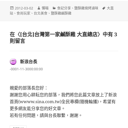
發
作
分
標
2012-03-02
懶喵
食記分享
、
鹽酥雞燒烤滷味
大直
佈
者
類
籤
站
、
食尚玩家
、
台北美食
、
鹽酥雞鹹酥雞
日
期:
在〈[台北]台灣第一家鹹酥雞 大直總店〉中有 3
則留言
新浪台長
表
示:
-0001-11-3000:00:00
親愛的部落長您好：
謝謝您用心耕耘您的部落，我們將您此篇文章放上了新浪
首頁(wwww.sina.com.tw)全民專欄(隨機輪播)，希望有
更多網友能分享您的好文章。
若有任何問題，請與台長聯繫，謝謝。