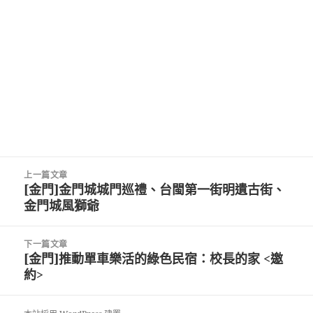
文
上一篇文章
章
[金門]金門城城門巡禮、台閩第一街明遺古街、
上
導
金門城風獅爺
一
覽
篇
文
下一篇文章
章:
[金門]推動單車樂活的綠色民宿：校長的家 <邀
下
約>
一
篇
文