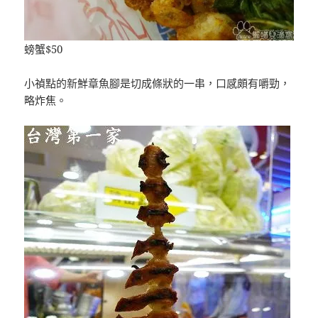
螃蟹$50
小禎點的新鮮章魚腳是切成條狀的一串，口感頗有嚼勁，
略炸焦。