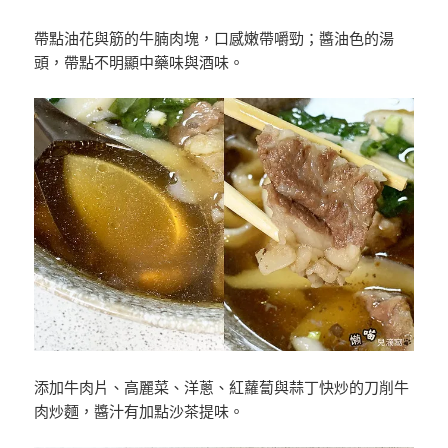
帶點油花與筋的牛腩肉塊，口感嫩帶嚼勁；醬油色的湯
頭，帶點不明顯中藥味與酒味。
添加牛肉片、高麗菜、洋蔥、紅蘿蔔與蒜丁快炒的刀削牛
肉炒麵，醬汁有加點沙茶提味。