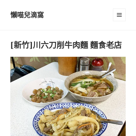
懶喵兒滴窩
選單及
小工具
[新竹]川六刀削牛肉麵 麵食老店