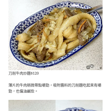
刀削牛肉炒麵$120
薄片的牛肉稍微帶點嚼勁，吸附醬料的刀削麵吃起來有嚼
勁，也偏油鹹些。