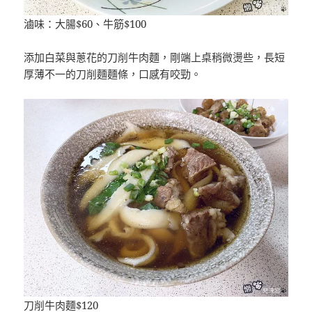
滷味：大腸$60、牛筋$100
添加白菜與蔥花的刀削牛肉麵，剛端上桌稍微燙些，長短
厚薄不一的刀削麵麵條，口感有咬勁。
刀削牛肉麵$120