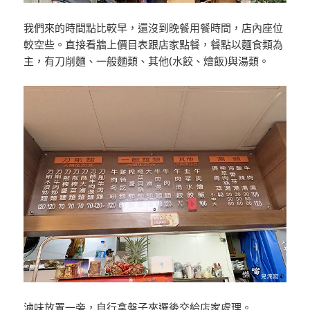
我們來的時間點比較早，還沒到晚餐用餐時間，店內座位
較空些。直接看牆上價目表跟店家點餐，餐點以麵食類為
主，有刀削麵、一般麵類、其他(水餃、燴飯)與湯類。
滷味放置一旁，自行拿盤子夾選後交給店家處理。