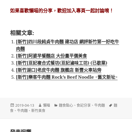
如果喜歡懶喵的分享，歡迎加入專頁一起討論唷！
相關文章:
[新竹]四川段純貞牛肉麵‬ 建功店 網評新竹第一好吃牛
肉麵
[新竹]阿婆早餐麵店 大份量平價美食
[新竹]亘記複合式餐坊(亘記滷味工坊) (已歇業)
[新竹湖口]老皮牛肉麵 旗艦店 新豐火車站旁
[新竹]樂客牛肉麵 Rock’s Beef Noodle <舊文新址>
發
作
分
標
2019-04-13
懶喵
麵食點心
、
食記分享
、
牛肉麵
麵
佈
者
類
籤
食
、
牛肉麵
、
新竹美食
日
期: