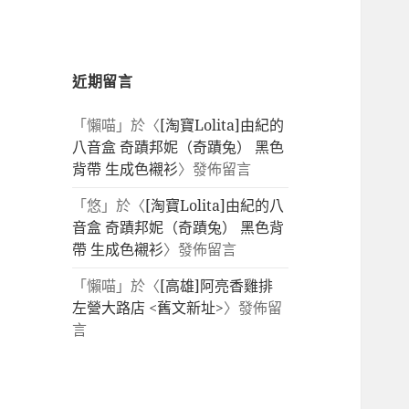
近期留言
「
懶喵
」於〈
[淘寶Lolita]由紀的
八音盒 奇蹟邦妮（奇蹟兔） 黑色
背帶 生成色襯衫
〉發佈留言
「
悠
」於〈
[淘寶Lolita]由紀的八
音盒 奇蹟邦妮（奇蹟兔） 黑色背
帶 生成色襯衫
〉發佈留言
「
懶喵
」於〈
[高雄]阿亮香雞排
左營大路店 <舊文新址>
〉發佈留
言