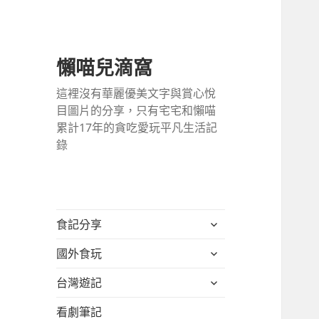
懶喵兒滴窩
這裡沒有華麗優美文字與賞心悅
目圖片的分享，只有宅宅和懶喵
累計17年的貪吃愛玩平凡生活記
錄
展
食記分享
開
展
國外食玩
子
開
選
展
台灣遊記
子
單
開
選
看劇筆記
子