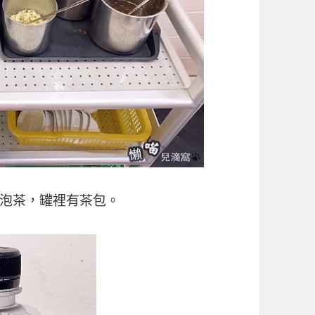
泡茶，罐裡有茶包。