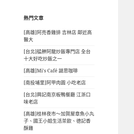
熱門文章
[高雄]阿亮香雞排 吉林店 鄰近高
醫大
[台北]艋舺阿龍炒飯專門店 全台
十大好吃炒飯之一
[高雄]Mi's Café 謎思咖啡
[南投埔里]阿甲肉圓 小吃老店
[台北]興記南京板鴨餐廳 江浙口
味老店
[高雄]桂林夜市～加賀屋章魚小丸
子、國王小姐生活茶飲、德記香
酥雞