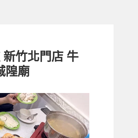
 新竹北門店 牛
城隍廟