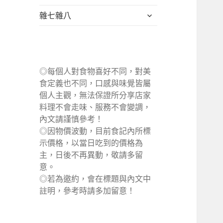
單
選
展
雜七雜八
單
開
子
選
單
◎每個人對食物喜好不同，對美
食定義也不同，口感與味覺皆屬
個人主觀，無法保證所分享店家
料理不會走味、服務不會變調，
內文請謹慎參考！
◎因物價波動，目前食記內所標
示價格，以當日吃到的價格為
主，日後不再異動，敬請多留
意。
◎若為邀約，會在標題與內文中
註明，參考時請多加留意！