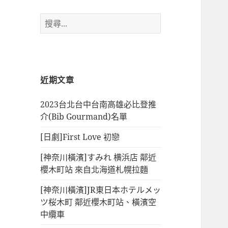
搜
尋
關
鍵
字:
近期文章
2023台北台中台南高雄必比登推
介(Bib Gourmand)名單
[日劇]First Love 初戀
[神奈川橫濱]すみれ 横浜店 鄰近
櫻木町站 來自北海道札幌拉麵
[神奈川橫濱]JR東日本ホテルメッ
ツ桜木町 鄰近櫻木町站、橫濱空
中纜車