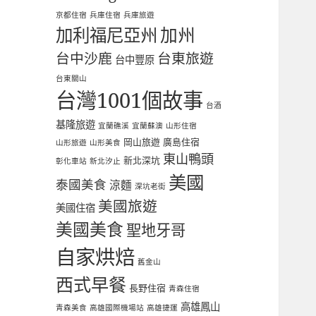
京都住宿
兵庫住宿
兵庫旅遊
加利福尼亞州
加州
台中沙鹿
台東旅遊
台中豐原
台東關山
台灣1001個故事
台酒
基隆旅遊
宜蘭礁溪
宜蘭蘇澳
山形住宿
岡山旅遊
廣島住宿
山形旅遊
山形美食
東山鴨頭
新北深坑
彰化車站
新北汐止
美國
泰國美食
涼麵
深坑老街
美國旅遊
美國住宿
美國美食
聖地牙哥
自家烘焙
舊金山
西式早餐
長野住宿
青森住宿
高雄鳳山
青森美食
高雄國際機場站
高雄捷運