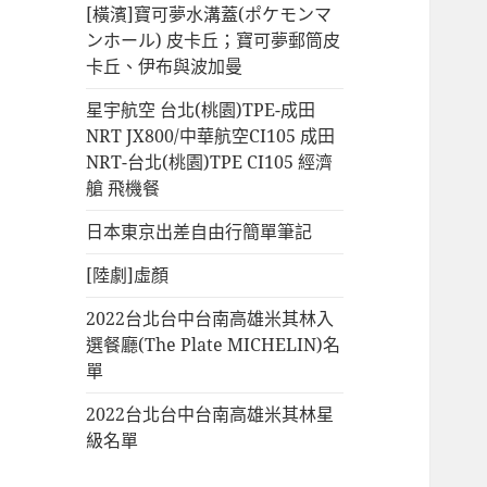
[橫濱]寶可夢水溝蓋(ポケモンマ
ンホール) 皮卡丘；寶可夢郵筒皮
卡丘、伊布與波加曼
星宇航空 台北(桃園)TPE-成田
NRT JX800/中華航空CI105 成田
NRT-台北(桃園)TPE CI105 經濟
艙 飛機餐
日本東京出差自由行簡單筆記
[陸劇]虛顏
2022台北台中台南高雄米其林入
選餐廳(The Plate MICHELIN)名
單
2022台北台中台南高雄米其林星
級名單