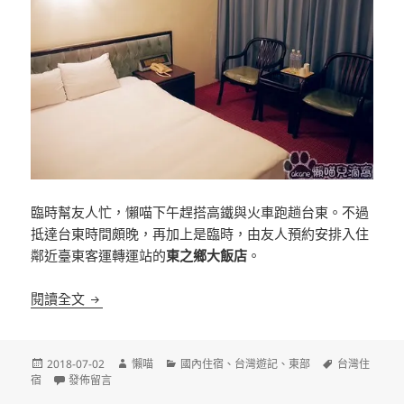
臨時幫友人忙，懶喵下午趕搭高鐵與火車跑趟台東。不過
抵達台東時間頗晚，再加上是臨時，由友人預約安排入住
鄰近臺東客運轉運站的
東之鄉大飯店
。
[台東]東之鄉大飯店 鄰近臺東客運轉運站平價飯店
閱讀全文
發
作
分
標
2018-07-02
懶喵
國內住宿
、
台灣遊記
、
東部
台灣住
佈
在〈[台東]東之鄉大飯店 鄰近臺東客運轉運站平價飯店〉
者
類
籤
宿
發佈留言
日