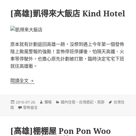
期:
[高雄]凱得來大飯店 Kind Hotel
原本就有計劃返回高雄一趟，沒想到遇上今年第一個發佈
陸上颱風警報的強颱！宣佈停班停課後，怕隔天高鐵、火
車等停駛外，也擔心原先計劃被打散，臨時決定宅宅下班
就往高雄衝。
[高雄]凱得來大飯店 Kind Hotel
閱讀全文
發
作
分
標
2016-07-26
懶喵
國內住宿
、
台灣遊記
、
南部
台灣住
佈
在〈[高雄]凱得來大飯店 Kind Hotel〉
者
類
籤
宿
發佈留言
日
期:
[高雄]棚棚屋 Pon Pon Woo