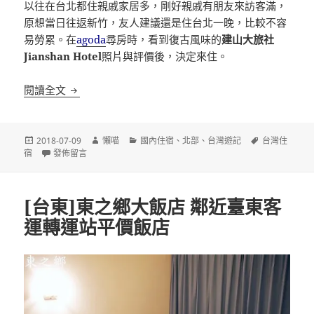
以往在台北都住親戚家居多，剛好親戚有朋友來訪客滿，
原想當日往返新竹，友人建議還是住台北一晚，比較不容
易勞累。在
agoda
尋房時，看到復古風味的
建山大旅社
Jianshan Hotel
照片與評價後，決定來住。
[台北]建山大旅社 迪化街旁 民初復古風味旅店
閱讀全文
發
作
分
標
2018-07-09
懶喵
國內住宿
、
北部
、
台灣遊記
台灣住
佈
在〈[台北]建山大旅社 迪化街旁 民初復古風味旅店〉
者
類
籤
宿
發佈留言
日
期:
[台東]東之鄉大飯店 鄰近臺東客
運轉運站平價飯店