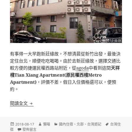
有事得一大早跑新莊緣故，不想清晨從新竹出發，最後決
定住台北，順便吃吃喝喝。由於去新莊緣故，選擇交通比
較方便的捷運民權西路站附近，從
agoda
中看到這間
天祥
棧Tian Xiang Apartment(原民權西棧Metro
Apartment)
，評價不差，假日入住價格還可以，便預
約。
[台北]天祥棧Tian Xiang Apartment 捷運民權西路
閱讀全文
發
作
分
標
2018-08-17
懶喵
國內住宿
、
北部
、
台灣遊記
台灣住
佈
在〈[台北]天祥棧Tian Xiang Apartment 捷運民權西路站旁〉
者
類
籤
宿
發佈留言