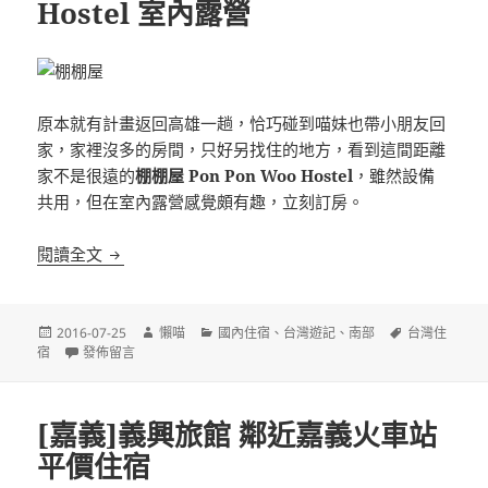
Hostel 室內露營
原本就有計畫返回高雄一趟，恰巧碰到喵妹也帶小朋友回
家，家裡沒多的房間，只好另找住的地方，看到這間距離
家不是很遠的
棚棚屋 Pon Pon Woo Hostel
，雖然設備
共用，但在室內露營感覺頗有趣，立刻訂房。
[高雄]棚棚屋 Pon Pon Woo Hostel 室內露營
閱讀全文
發
作
分
標
2016-07-25
懶喵
國內住宿
、
台灣遊記
、
南部
台灣住
佈
在〈[高雄]棚棚屋 Pon Pon Woo Hostel 室內露營〉
者
類
籤
宿
發佈留言
日
期:
[嘉義]義興旅館 鄰近嘉義火車站
平價住宿