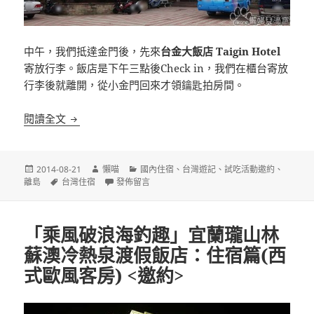
中午，我們抵達金門後，先來
台金大飯店 Taigin Hotel
寄放行李。飯店是下午三點後Check in，我們在櫃台寄放
行李後就離開，從小金門回來才領鑰匙拍房間。
[金門]台金大飯店 Taigin Hotel <邀約>
閱讀全文
發
作
分
2014-08-21
懶喵
國內住宿
、
台灣遊記
、
試吃活動邀約
、
佈
標
者
在〈[金門]台金大飯店 Taigin Hotel <邀約>〉
類
離島
台灣住宿
發佈留言
日
籤
期:
「乘風破浪海釣趣」宜蘭瓏山林
蘇澳冷熱泉渡假飯店：住宿篇(西
式歐風客房) <邀約>