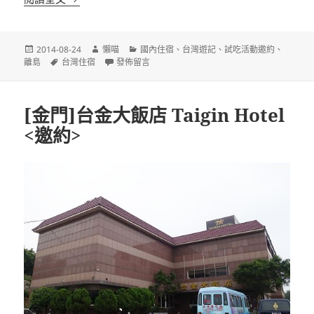
發
作
分
2014-08-24
懶喵
國內住宿
、
台灣遊記
、
試吃活動邀約
、
佈
標
者
在〈[金門]歇會兒B&B民宿 體驗百年番仔厝的古韻華麗
類
離島
台灣住宿
發佈留言
日
籤
期:
[金門]台金大飯店 Taigin Hotel
<邀約>