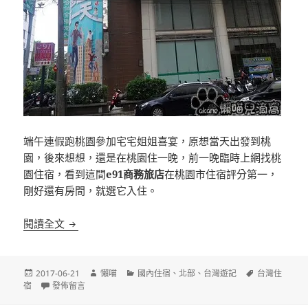
端午連假跑桃園參加宅宅姐姐喜宴，原想當天出發到桃
園，後來想想，還是在桃園住一晚，前一晚臨時上網找桃
園住宿，看到這間
e91商務旅店
在桃園市住宿評分第一，
剛好還有房間，就選它入住。
[桃園]e91商務旅店 191 hotel 鄰近桃園火車站
閱讀全文
發
作
分
標
2017-06-21
懶喵
國內住宿
、
北部
、
台灣遊記
台灣住
佈
在〈[桃園]e91商務旅店 191 hotel 鄰近桃園火車站〉
者
類
籤
宿
發佈留言
日