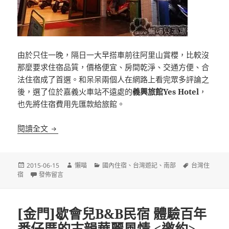
由於只住一晚，隔日一大早搭車前往阿里山賞櫻，比較沒
那麼要求住宿品質，價格便宜、房間乾淨、交通方便、合
法住宿成了首選。和呆呆兩個人在網路上看完眾多評論之
後，選了位於嘉義火車站不遠處的
義興旅館Yes Hotel
，
也先將住宿費用先匯款給旅館。
[嘉義]義興旅館 鄰近嘉義火車站 平價住宿
閱讀全文
發
作
分
標
2015-06-15
懶喵
國內住宿
、
台灣遊記
、
南部
台灣住
佈
在〈[嘉義]義興旅館 鄰近嘉義火車站 平價住宿〉
者
類
籤
宿
發佈留言
日
期:
[金門]歇會兒B&B民宿 體驗百年
番仔厝的古韻華麗風情 <邀約>