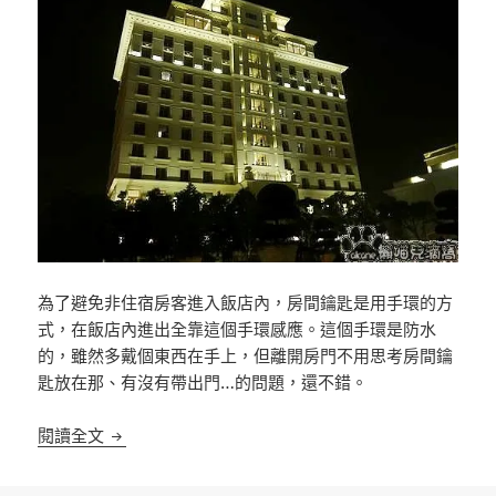
為了避免非住宿房客進入飯店內，房間鑰匙是用手環的方
式，在飯店內進出全靠這個手環感應。這個手環是防水
的，雖然多戴個東西在手上，但離開房門不用思考房間鑰
匙放在那、有沒有帶出門…的問題，還不錯。
「乘風破浪海釣趣」宜蘭瓏山林蘇澳冷熱泉渡假飯店：住
閱讀全文