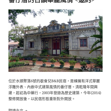
位於水頭聚落6號的歇會兒B&B民宿，是棟擁有洋式華麗
浮雕外表、內嵌中式建築風情的番仔厝。清乾隆年間興
建，起初為中藥行，2003年登錄為歷史建築，今年(2014)
整修開放後，以民宿形態重新對外開放。
[金門]歇會兒B&B民宿 體驗百年番仔厝的古韻華麗風情
閱讀全文