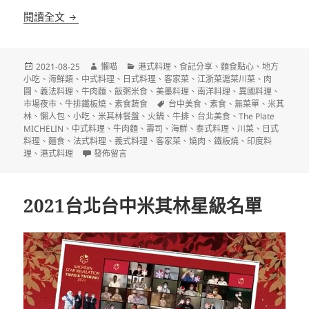
2021台北台中米其林餐盤(The Plate MICHELIN)名
閱讀全文
發
作
分
2021-08-25
懶喵
港式料理
、
食記分享
、
麵食點心
、
地方
佈
者
類
小吃
、
海鮮類
、
中式料理
、
日式料理
、
客家菜
、
江浙菜滬菜川菜
、
肉
日
圓
、
義法料理
、
牛肉麵
、
飯粥米食
、
美墨料理
、
南洋料理
、
異國料理
、
期:
標
市場夜市
、
牛排鐵板燒
、
素食蔬食
台中美食
、
素食
、
無菜單
、
米其
籤
林
、
懶人包
、
小吃
、
米其林餐盤
、
火鍋
、
牛排
、
台北美食
、
The Plate
MICHELIN
、
中式料理
、
牛肉麵
、
壽司
、
海鮮
、
泰式料理
、
川菜
、
日式
料理
、
麵食
、
法式料理
、
義式料理
、
客家菜
、
燒肉
、
鐵板燒
、
印度料
在〈2021台北台中米其林餐盤(The Plate MICHELIN)名單
理
、
港式料理
發佈留言
2021台北台中米其林星級名單