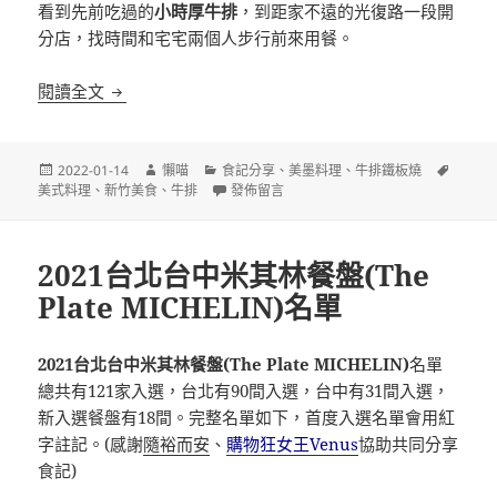
看到先前吃過的
小時厚牛排
，到距家不遠的光復路一段開
分店，找時間和宅宅兩個人步行前來用餐。
[新竹]小時厚牛排 新竹光復店 平價牛排 自助吧吃到
閱讀全文
發
作
分
標
2022-01-14
懶喵
食記分享
、
美墨料理
、
牛排鐵板燒
佈
者
類
在〈[新竹]小時厚牛排 新竹光復店 平價牛排
籤
美式料理
、
新竹美食
、
牛排
發佈留言
日
期:
2021台北台中米其林餐盤(The
Plate MICHELIN)名單
2021台北台中米其林餐盤(The Plate MICHELIN)
名單
總共有121家入選，台北有90間入選，台中有31間入選，
新入選餐盤有18間。完整名單如下，首度入選名單會用紅
字註記。(感謝
隨裕而安
、
購物狂女王Venus
協助共同分享
食記)