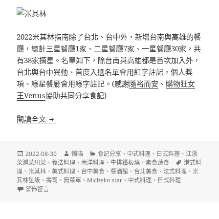
2022米其林指南除了台北、台中外，新增台南與高雄的餐
廳，總計三星餐廳1家、二星餐廳7家、一星餐廳30家，共
有38家摘星。名單如下，除台南與高雄都是首次加入外，
台北與台中異動、首度入選名單會用紅字註記，個人獎
項、綠星餐廳會用綠字註記。(感謝
隨裕而安
、
購物狂女
王Venus
協助共同分享食記)
2022台北台中台南高雄米其林星級名單
閱讀全文
發
作
分
2022-08-30
懶喵
食記分享
、
中式料理
、
日式料理
、
江浙
佈
者
類
標
菜滬菜川菜
、
義法料理
、
南洋料理
、
牛排鐵板燒
、
素食蔬食
港式料
日
籤
理
、
米其林
、
美式料理
、
台中美食
、
餐酒館
、
台北美食
、
法式料理
、
米
期:
其林星級
、
壽司
、
無菜單
、
Michelin star
、
中式料理
、
日式料理
在〈2022台北台中台南高雄米其林星級名單〉
發佈留言