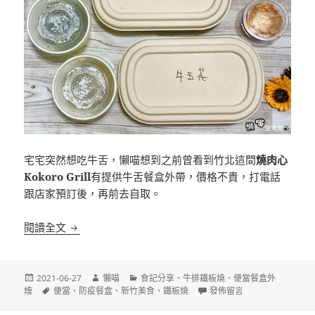
宅宅突然想吃牛舌，懶喵想到之前曾看到竹北這間
燒肉心
Kokoro Grill
有提供牛舌餐盒外帶，價格不貴，打電話
跟店家預訂後，再前去自取。
[新竹竹北]燒肉心Kokoro Grill 外帶餐盒$180起 午
閱讀全文
發
作
分
2021-06-27
懶喵
食記分享
、
牛排鐵板燒
、
便當餐盒外
佈
標
者
類
在〈[新竹竹北]燒肉心Kokoro
燴
便當
、
防疫餐盒
、
新竹美食
、
鐵板燒
發佈留言
日
籤