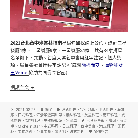
2021台北台中米其林指南
星級名單採線上公佈，總計三星
餐廳1家、二星餐廳9家、一星餐廳24家，共有34家摘星。
名單如下，異動、首度入選名單會用紅字註記，個人獎
項、綠星餐廳會用綠字註記。(感謝
隨裕而安
、
購物狂女
王Venus
協助共同分享食記)
2021台北台中米其林星級名單
閱讀全文
發
作
分
2021-08-25
懶喵
港式料理
、
食記分享
、
中式料理
、
海鮮
佈
者
類
類
、
日式料理
、
江浙菜滬菜川菜
、
義法料理
、
美墨料理
、
南洋料理
、
異
日
標
國料理
、
鍋物料理
、
牛排鐵板燒
、
無菜單
米其林星級
、
壽司
、
無菜
期:
籤
單
、
Michelin star
、
中式料理
、
日式料理
、
台中美食
、
港式料理
、
米其
在〈2021台北台中米其林
林
、
美式料理
、
台北美食
、
餐酒館
、
法式料理
發佈留言