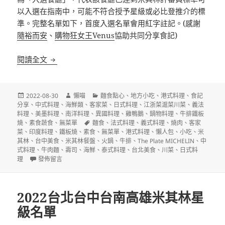
以入選在指南中，可能不符合授予星級或必比登推介的標
準。完整名單如下，首度入選名單會用紅字註記。(感謝
隨裕而安
、
購物狂女王Venus
協助共同分享食記)
2022台北台中台南高雄米其林入選餐廳(The Plate MI
閱讀全文
發
作
分
2022-08-30
懶喵
麵食點心
、
地方小吃
、
港式料理
、
食記
佈
者
類
分享
、
中式料理
、
海鮮類
、
客家菜
、
日式料理
、
江浙菜滬菜川菜
、
義法
日
料理
、
美墨料理
、
南洋料理
、
異國料理
、
雞鴨鵝
、
鍋物料理
、
牛排鐵板
期:
標
燒
、
素食蔬食
、
無菜單
麵食
、
法式料理
、
義式料理
、
燒肉
、
客家
籤
菜
、
印度料理
、
鐵板燒
、
素食
、
無菜單
、
港式料理
、
懶人包
、
小吃
、
米
其林
、
台中美食
、
米其林餐盤
、
火鍋
、
牛排
、
The Plate MICHELIN
、
中
式料理
、
牛肉麵
、
壽司
、
海鮮
、
泰式料理
、
台北美食
、
川菜
、
日式料
在〈2022台北台中台南高雄米其林入選餐廳(The Plate MICHELIN)名
理
發佈留言
2022台北台中台南高雄米其林星
級名單