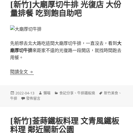
[新竹]大廟厚切牛排 光復店 大份
量排餐 吃到飽自助吧
先前想去北大路吃這間大廟厚切牛排，一直沒去，看到
大
廟厚切牛排
來距家不遠的光復路一段開店，就找時間跑去
用餐。
[新竹]大廟厚切牛排 光復店 大份量排餐 吃到飽自助
閱讀全文
發
作
分
標
2022-04-13
懶喵
食記分享
、
牛排鐵板燒
新竹美食
、
佈
在〈[新竹]大廟厚切牛排 光復店 大份量排餐 吃到飽自助吧〉
者
類
籤
牛排
發佈留言
日
期:
[新竹]菳蒔鐵板料理 文青風鐵板
料理 鄰近關新公園