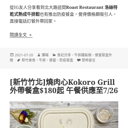
從IG友人分享看到北大路這間
Roast Restaurant 洛絲特
乾式熟成牛排館
也有推出防疫餐盒，覺得價格頗吸引人，
直接電話訂餐外帶回家。
[新竹]Roast Restaurant 洛絲特乾式熟成牛排館
閱讀全文
發
作
分
2021-07-20
懶喵
食記分享
、
牛排鐵板燒
、
便當餐盒外
佈
標
者
類
在〈[新竹]Roast Restau
燴
新竹美食
、
牛排
、
便當
、
防疫餐盒
發佈留言
日
籤
期:
[新竹竹北]燒肉心Kokoro Grill
外帶餐盒$180起 午餐供應至7/26