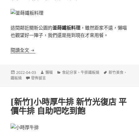
這間鄰近關新公園的
菳蒔鐵板料理
，雖然距家不遠，懶喵
也觀望好一陣子，我們還是拖到現在才來用餐。
[新竹]菳蒔鐵板料理 文青風鐵板料理 鄰近關新公園
閱讀全文
發
作
分
標
2022-04-03
懶喵
食記分享
、
牛排鐵板燒
新竹美食
、
佈
在〈[新竹]菳蒔鐵板料理 文青風鐵板料理 鄰近關新公園〉
者
類
籤
鐵板燒
發佈留言
日
期:
[新竹]小時厚牛排 新竹光復店 平
價牛排 自助吧吃到飽