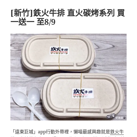
期:
[新竹]鉄火牛排 直火碳烤系列 買
一送一 至8/9
「遠東巨城」app行動外帶裡，懶喵最感興趣就是
鉄火牛