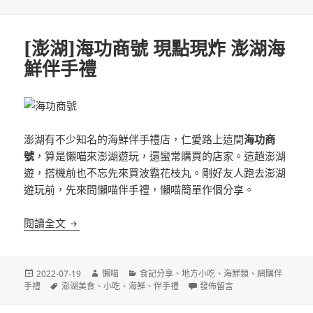
[澎湖]海功商號 現點現炸 澎湖海
鮮伴手禮
澎湖有不少知名的海鮮伴手禮店，仁愛路上這間
海功商
號
，算是懶喵來澎湖遊玩，還蠻常購買的店家。這趟澎湖
遊，搭機前也不忘先來買波霸花枝丸。剛好友人跑去澎湖
遊玩前，先來問懶喵伴手禮，懶喵簡單作個分享。
[澎湖]海功商號 現點現炸 澎湖海鮮伴手禮
閱讀全文
發
作
分
2022-07-19
懶喵
食記分享
、
地方小吃
、
海鮮類
、
網購伴
佈
標
者
類
在〈[澎湖]海功商號 現點現炸
手禮
澎湖美食
、
小吃
、
海鮮
、
伴手禮
發佈留言
日
籤
期: