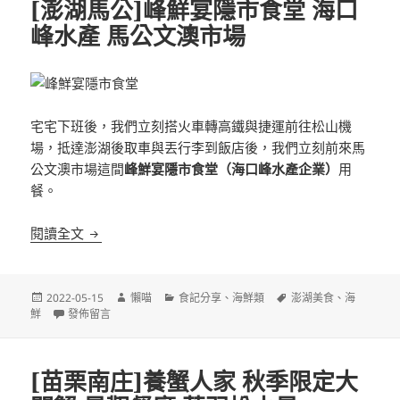
[澎湖馬公]峰鮮宴隱市食堂 海口
峰水產 馬公文澳市場
宅宅下班後，我們立刻搭火車轉高鐵與捷運前往松山機
場，抵達澎湖後取車與丟行李到飯店後，我們立刻前來馬
公文澳市場這間
峰鮮宴隱市食堂（海口峰水產企業）
用
餐。
[澎湖馬公]峰鮮宴隱市食堂 海口峰水產 馬公文澳市場
閱讀全文
發
作
分
標
2022-05-15
懶喵
食記分享
、
海鮮類
澎湖美食
、
海
佈
在〈[澎湖馬公]峰鮮宴隱市食堂 海口峰水產 馬公文澳市場〉
者
類
籤
鮮
發佈留言
日
期:
[苗栗南庄]養蟹人家 秋季限定大