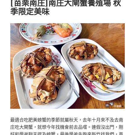
[苗栗南庄]南庄大閘蟹養殖場 秋
季限定美味
最適合吃肥美螃蟹的季節就屬秋天，去年十月來不及去南
庄吃大閘蟹，就想今年找機會前去品嚐。連假沒出門，剛
好和學弟聊天提及螃蟹，最後學弟先跑來新竹找我們，再