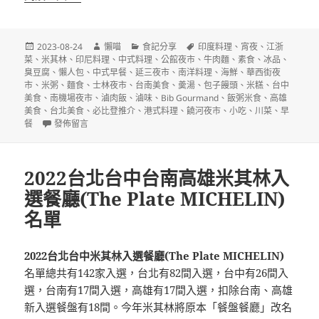
發
作
分
標
2023-08-24
懶喵
食記分享
印度料理
、
宵夜
、
江浙
佈
者
類
籤
菜
、
米其林
、
印尼料理
、
中式料理
、
公館夜市
、
牛肉麵
、
素食
、
冰品
、
日
臭豆腐
、
懶人包
、
中式早餐
、
延三夜市
、
南洋料理
、
海鮮
、
華西街夜
期:
市
、
米粥
、
麵食
、
士林夜市
、
台南美食
、
羮湯
、
包子饅頭
、
米糕
、
台中
美食
、
南機場夜市
、
滷肉飯
、
滷味
、
Bib Gourmand
、
飯粥米食
、
高雄
美食
、
台北美食
、
必比登推介
、
港式料理
、
饒河夜市
、
小吃
、
川菜
、
早
在〈2023台北台中台南高雄必比登推介(Bib Gourmand)名單〉
餐
發佈留言
2022台北台中台南高雄米其林入
選餐廳(The Plate MICHELIN)
名單
2022台北台中米其林入選餐廳(The Plate MICHELIN)
名單總共有142家入選，台北有82間入選，台中有26間入
選，台南有17間入選，高雄有17間入選，扣除台南、高雄
新入選餐盤有18間。今年米其林將原本「餐盤餐廳」改名