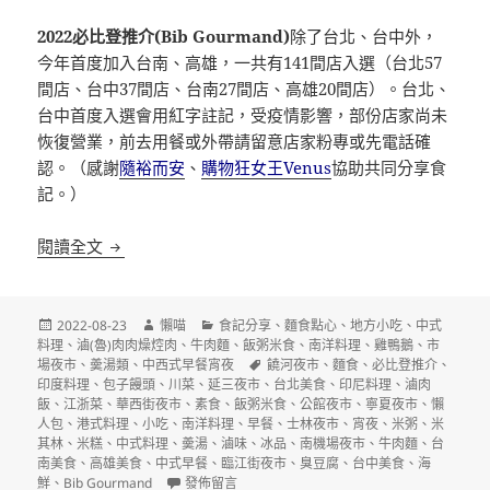
2022必比登推介(Bib Gourmand)
除了台北、台中外，
今年首度加入台南、高雄，一共有141間店入選（台北57
間店、台中37間店、台南27間店、高雄20間店）。台北、
台中首度入選會用紅字註記，受疫情影響，部份店家尚未
恢復營業，前去用餐或外帶請留意店家粉專或先電話確
認。（感謝
隨裕而安
、
購物狂女王Venus
協助共同分享食
記。）
2022台北台中台南高雄必比登推介(Bib Gourmand)
閱讀全文
發
作
分
2022-08-23
懶喵
食記分享
、
麵食點心
、
地方小吃
、
中式
佈
者
類
料理
、
滷(魯)肉肉燥焢肉
、
牛肉麵
、
飯粥米食
、
南洋料理
、
雞鴨鵝
、
市
日
標
場夜市
、
羮湯類
、
中西式早餐宵夜
饒河夜市
、
麵食
、
必比登推介
、
期:
籤
印度料理
、
包子饅頭
、
川菜
、
延三夜市
、
台北美食
、
印尼料理
、
滷肉
飯
、
江浙菜
、
華西街夜市
、
素食
、
飯粥米食
、
公館夜市
、
寧夏夜市
、
懶
人包
、
港式料理
、
小吃
、
南洋料理
、
早餐
、
士林夜市
、
宵夜
、
米粥
、
米
其林
、
米糕
、
中式料理
、
羮湯
、
滷味
、
冰品
、
南機場夜市
、
牛肉麵
、
台
南美食
、
高雄美食
、
中式早餐
、
臨江街夜市
、
臭豆腐
、
台中美食
、
海
在〈2022台北台中台南高雄必比登推介(Bib Gourma
鮮
、
Bib Gourmand
發佈留言