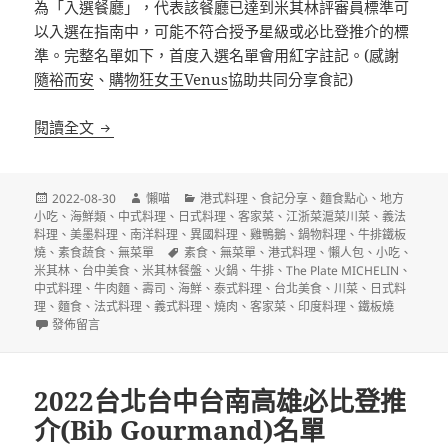
為「入選餐廳」，代表該餐廳已達到米其林評審員標準可
以入選在指南中，可能不符合授予星級或必比登推介的標
準。完整名單如下，首度入選名單會用紅字註記。(感謝
隨裕而安
、
購物狂女王Venus
協助共同分享食記)
2022台北台中台南高雄米其林入選餐廳(The Plate MI
閱讀全文
發
作
分
2022-08-30
懶喵
港式料理
、
食記分享
、
麵食點心
、
地方
佈
者
類
小吃
、
海鮮類
、
中式料理
、
日式料理
、
客家菜
、
江浙菜滬菜川菜
、
義法
日
料理
、
美墨料理
、
南洋料理
、
異國料理
、
雞鴨鵝
、
鍋物料理
、
牛排鐵板
期:
標
燒
、
素食蔬食
、
無菜單
素食
、
無菜單
、
港式料理
、
懶人包
、
小吃
、
籤
米其林
、
台中美食
、
米其林餐盤
、
火鍋
、
牛排
、
The Plate MICHELIN
、
中式料理
、
牛肉麵
、
壽司
、
海鮮
、
泰式料理
、
台北美食
、
川菜
、
日式料
理
、
麵食
、
法式料理
、
義式料理
、
燒肉
、
客家菜
、
印度料理
、
鐵板燒
在〈2022台北台中台南高雄米其林入選餐廳(The Plate MICHELIN)名單〉
發佈留言
2022台北台中台南高雄必比登推
介(Bib Gourmand)名單