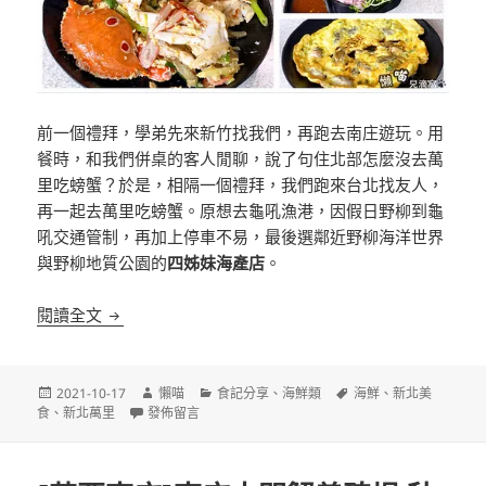
前一個禮拜，學弟先來新竹找我們，再跑去南庄遊玩。用
餐時，和我們併桌的客人閒聊，說了句住北部怎麼沒去萬
里吃螃蟹？於是，相隔一個禮拜，我們跑來台北找友人，
再一起去萬里吃螃蟹。原想去龜吼漁港，因假日野柳到龜
吼交通管制，再加上停車不易，最後選鄰近野柳海洋世界
與野柳地質公園的
四姊妹海產店
。
[新北萬里]四姊妹海產店 野柳海洋世界對面 萬里蟹套
閱讀全文
發
作
分
標
2021-10-17
懶喵
食記分享
、
海鮮類
海鮮
、
新北美
佈
在〈[新北萬里]四姊妹海產店 野柳海洋世界對面 萬里蟹套
者
類
籤
食
、
新北萬里
發佈留言
日
期: