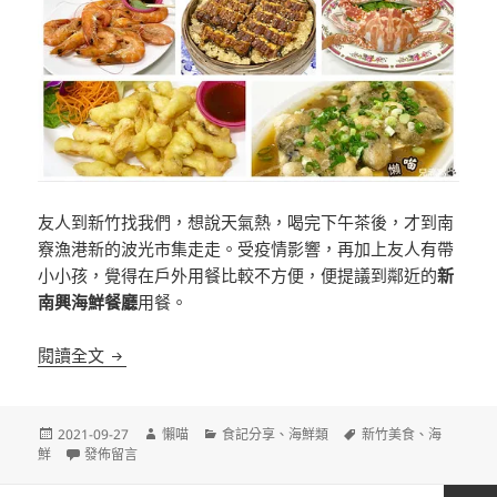
友人到新竹找我們，想說天氣熱，喝完下午茶後，才到南
竂漁港新的波光市集走走。受疫情影響，再加上友人有帶
小小孩，覺得在戶外用餐比較不方便，便提議到鄰近的
新
南興海鮮餐廳
用餐。
[新竹]新南興海鮮餐廳 鄰近南寮漁港 海鮮餐廳老店
閱讀全文
發
作
分
標
2021-09-27
懶喵
食記分享
、
海鮮類
新竹美食
、
海
佈
在〈[新竹]新南興海鮮餐廳 鄰近南寮漁港 海鮮餐廳老店〉
者
類
籤
鮮
發佈留言
日
期: