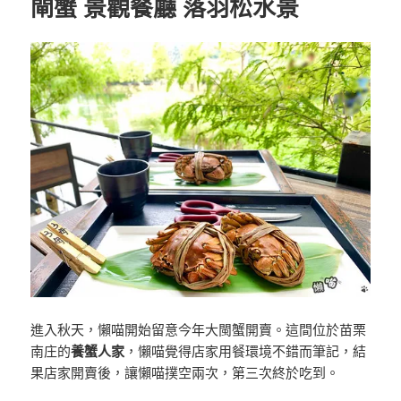
閘蟹 景觀餐廳 落羽松水景
進入秋天，懶喵開始留意今年大閩蟹開賣。這間位於苗栗
南庄的
養蟹人家
，懶喵覺得店家用餐環境不錯而筆記，結
果店家開賣後，讓懶喵撲空兩次，第三次終於吃到。