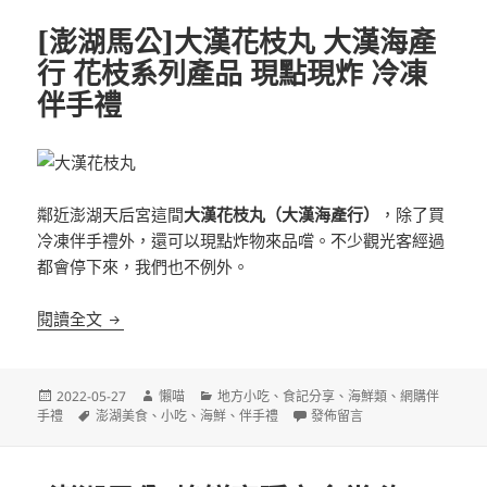
[澎湖馬公]大漢花枝丸 大漢海產
行 花枝系列產品 現點現炸 冷凍
伴手禮
鄰近澎湖天后宮這間
大漢花枝丸（大漢海產行）
，除了買
冷凍伴手禮外，還可以現點炸物來品嚐。不少觀光客經過
都會停下來，我們也不例外。
[澎湖馬公]大漢花枝丸 大漢海產行 花枝系列產品 現
閱讀全文
發
作
分
2022-05-27
懶喵
地方小吃
、
食記分享
、
海鮮類
、
網購伴
佈
標
者
類
在〈[澎湖馬公]大漢花枝丸 大
手禮
澎湖美食
、
小吃
、
海鮮
、
伴手禮
發佈留言
日
籤
期: