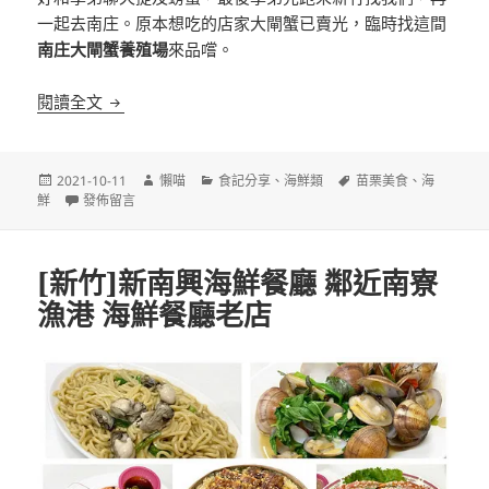
一起去南庄。原本想吃的店家大閘蟹已賣光，臨時找這間
南庄大閘蟹養殖場
來品嚐。
[苗栗南庄]南庄大閘蟹養殖場 秋季限定美味
閱讀全文
發
作
分
標
2021-10-11
懶喵
食記分享
、
海鮮類
苗栗美食
、
海
佈
在〈[苗栗南庄]南庄大閘蟹養殖場 秋季限定美味〉
者
類
籤
鮮
發佈留言
日
期:
[新竹]新南興海鮮餐廳 鄰近南寮
漁港 海鮮餐廳老店