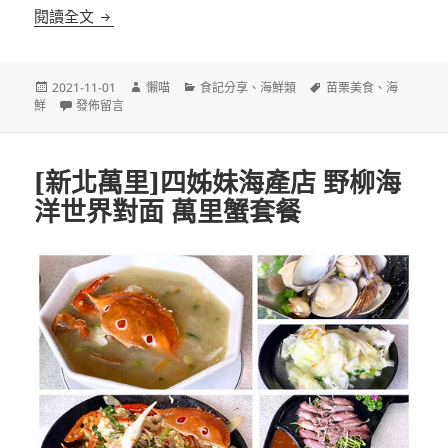
[苗栗南庄]養蟹人家 秋季限定大閘蟹 景觀餐廳 落羽
閱讀全文
發
作
分
標
2021-11-01
懶喵
食記分享
、
海鮮類
苗栗美食
、
海
佈
在〈[苗栗南庄]養蟹人家 秋季限定大閘蟹 景觀餐廳 落羽松水景〉
者
類
籤
鮮
發佈留言
日
期:
[新北萬里]四姊妹海產店 野柳海
洋世界對面 萬里蟹套餐