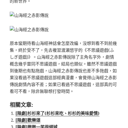
的新世界。
原本蠻期待看山海經神話會怎麼改編，沒想到看不到前幾
集，終於受不了，先去複習渡瀨悠宇的《不思議遊戲(ふ
しぎ遊戱)》。山海經之赤影傳說除了主角名字外，劇情
概念幾乎雷同不思議遊戲，結局也類似。雖然不思議遊戲
到後期也有點拖戲，山海經之赤影傳說也差不多拖戲，如
果沒看過不思議遊戲這部經典漫畫，會覺得山海經之赤影
傳說劇情內容不差；如果已看過不思議遊戲，這部真的可
看可不看，除非無聊想打發時間。
相關文章:
[陸劇]杉杉來了(杉杉來吃、杉杉的美味愛情)
[陸劇]歡樂頌
[陸劇]微微一笑很傾城