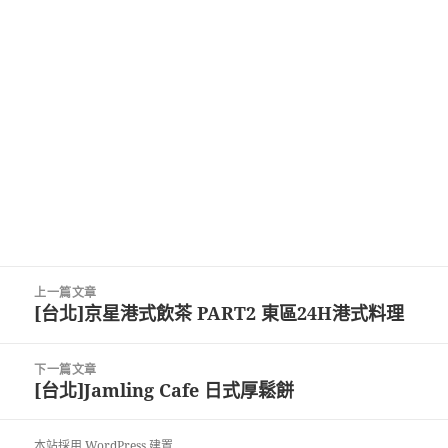
文
上一篇文章
章
[台北]京星港式飲茶 PART2 東區24H港式料理
上
導
一
覽
篇
下一篇文章
文
[台北]Jamling Cafe 日式厚鬆餅
下
章:
一
篇
本站採用 WordPress 建置