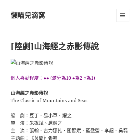
懶喵兒滴窩
選單及
小工具
[陸劇]山海經之赤影傳說
個人喜愛程度：●● (滿分為10 ●為2 ○為1)
山海經之赤影傳說
The Classic of Mountains and Seas
編 劇：豆丁、易小草、耀之
導 演：朱銳斌、扈耀之
主 演：張翰、古力娜扎、關智斌、藍盈瑩、李超、吳磊
主題曲：《莫問》張翰