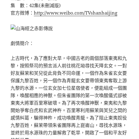
集 數：42集(未刪減版)
官方微博：
http://www.weibo.com/TVshanhaijing
劇情簡介：
上古時代，為了應對大旱，中國古老的兩個部落東夷和九
黎，按照祭司的預言派人前往桃花坳尋找天降玄女。一對
好友蘇茉和芙兒從此背負不同命運，一個作為朱雀玄女要
保護九黎百姓，另一個作為青龍玄女要帶領東夷奪取上游
九黎的水源。一位玄女加七位星宿使者，便能組成一個團
隊，喚醒相應的神獸。但朱雀團隊的第一次喚醒儀式卻被
東夷大將軍百里寒破壞。為了再次喚醒神獸，東夷和九黎
開始爭奪白虎和玄武神杵。百里寒利用蘇茉與芙兒之間的
感情糾葛，騙得神杵，成功喚醒青龍。為了阻止東夷奴役
九黎百姓，蘇茉帶領朱雀團隊再上崑崙山，尋找水源珠，
並終於用水源珠的力量解救了乾旱，開啟了一個和平友好