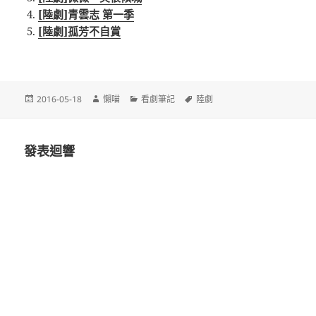
[陸劇]青雲志 第一季
[陸劇]孤芳不自賞
發
作
分
標
2016-05-18
懶喵
看劇筆記
陸劇
佈
者
類
籤
日
期:
發表迴響