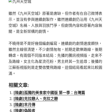
雖然《九州天空城》原著是唐缺，但作者有在自己微博表
示，並沒有參與連續劇製作，雖然連續劇仍沿用《九州天
空城》名稱、人族與羽族鬥爭，但劇情內容和原著內容無
關，是全新架構的劇情。
不曉得是不是好幾個編劇編寫，連續劇的劇情速度頗快，
雖然主線很清楚，不少劇情匆匆，前期走歡樂路線，後期
轉虐。有兩個不同版本結局：先播的騰訊視頻版，走來不
及路線，女主化為星流花粉，男主終其一生追尋；後播的
江蘇衙視版則是走雙宿雙飛路線，這個結局看起來比較圓
滿。
相關文章:
[陸劇]孤獨的美食家中國版 第一季：台灣篇
[陸劇]克拉戀人、克拉之戀
[陸劇]芈月傳
[陸劇]偽裝者