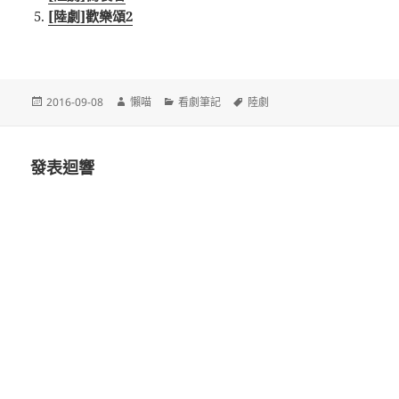
[陸劇]歡樂頌2
發
作
分
標
2016-09-08
懶喵
看劇筆記
陸劇
佈
者
類
籤
日
期:
發表迴響