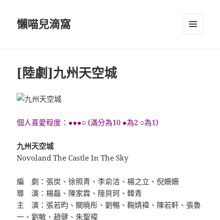
懶喵兒滴窩
選單及
小工具
[陸劇]九州天空城
個人喜愛程度：●●●○ (滿分為10 ●為2 ○為1)
九州天空城
Novoland The Castle In The Sky
編 劇：張炭、徐照青、李俞洁、楊之立、倪姍姍
導 演：楊磊、陳家霖、陸貝珂、韓青
主 演：張若昀、關曉彤、劉暢、鞠婧禕、陳若軒、張魯
一、劉敏、趙健、朱聖褘