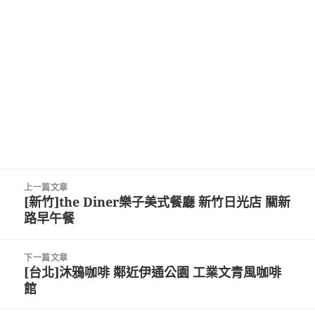
文
上一篇文章
章
[新竹]the Diner樂子美式餐廳 新竹日光店 關新
上
導
路早午餐
一
覽
篇
文
下一篇文章
章:
[台北]沐鴉咖啡 鄰近伊通公園 工業文青風咖啡
下
館
一
篇