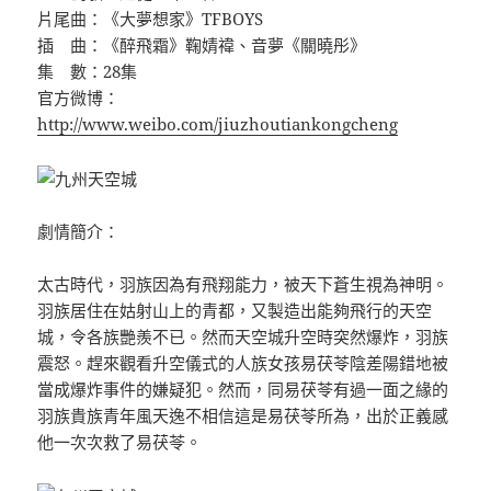
片尾曲：《大夢想家》TFBOYS
插 曲：《醉飛霜》鞠婧禕、音夢《關曉彤》
集 數：28集
官方微博：
http://www.weibo.com/jiuzhoutiankongcheng
劇情簡介：
太古時代，羽族因為有飛翔能力，被天下蒼生視為神明。
羽族居住在姑射山上的青都，又製造出能夠飛行的天空
城，令各族艷羨不已。然而天空城升空時突然爆炸，羽族
震怒。趕來觀看升空儀式的人族女孩易茯苓陰差陽錯地被
當成爆炸事件的嫌疑犯。然而，同易茯苓有過一面之緣的
羽族貴族青年風天逸不相信這是易茯苓所為，出於正義感
他一次次救了易茯苓。