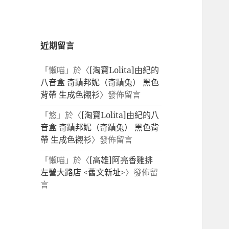
近期留言
「
懶喵
」於〈
[淘寶Lolita]由紀的
八音盒 奇蹟邦妮（奇蹟兔） 黑色
背帶 生成色襯衫
〉發佈留言
「
悠
」於〈
[淘寶Lolita]由紀的八
音盒 奇蹟邦妮（奇蹟兔） 黑色背
帶 生成色襯衫
〉發佈留言
「
懶喵
」於〈
[高雄]阿亮香雞排
左營大路店 <舊文新址>
〉發佈留
言