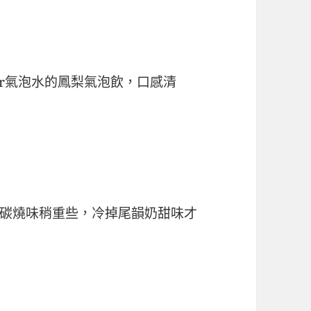
er氣泡水的鳳梨氣泡飲，口感清
碳燒味稍重些，冷掉尾韻奶甜味才