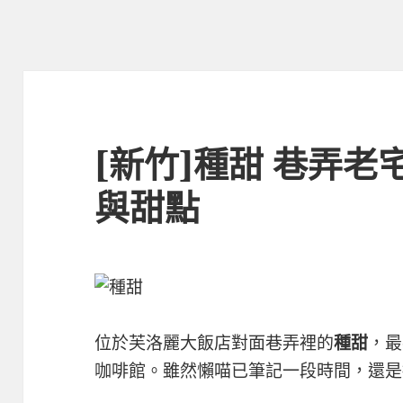
[新竹]種甜 巷弄老
與甜點
位於芙洛麗大飯店對面巷弄裡的
種甜
，最
咖啡館。雖然懶喵已筆記一段時間，還是