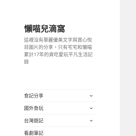
懶喵兒滴窩
這裡沒有華麗優美文字與賞心悅
目圖片的分享，只有宅宅和懶喵
累計17年的貪吃愛玩平凡生活記
錄
展
食記分享
開
展
國外食玩
子
開
選
展
台灣遊記
子
單
開
選
看劇筆記
子