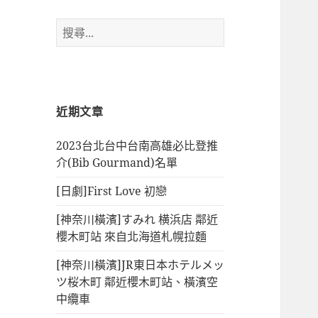
搜
尋
關
鍵
字:
近期文章
2023台北台中台南高雄必比登推
介(Bib Gourmand)名單
[日劇]First Love 初戀
[神奈川橫濱]すみれ 横浜店 鄰近
櫻木町站 來自北海道札幌拉麵
[神奈川橫濱]JR東日本ホテルメッ
ツ桜木町 鄰近櫻木町站、橫濱空
中纜車