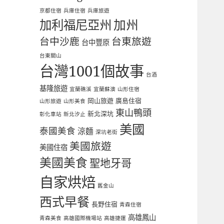
京都住宿
兵庫住宿
兵庫旅遊
加利福尼亞州
加州
台中沙鹿
台東旅遊
台中豐原
台東關山
台灣1001個故事
台酒
基隆旅遊
宜蘭礁溪
宜蘭蘇澳
山形住宿
岡山旅遊
廣島住宿
山形旅遊
山形美食
東山鴨頭
新北深坑
彰化車站
新北汐止
美國
泰國美食
涼麵
深坑老街
美國旅遊
美國住宿
美國美食
聖地牙哥
自家烘焙
舊金山
西式早餐
長野住宿
青森住宿
高雄鳳山
青森美食
高雄國際機場站
高雄捷運