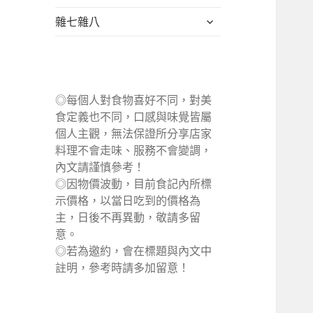
單
選
展
雜七雜八
單
開
子
選
單
◎每個人對食物喜好不同，對美
食定義也不同，口感與味覺皆屬
個人主觀，無法保證所分享店家
料理不會走味、服務不會變調，
內文請謹慎參考！
◎因物價波動，目前食記內所標
示價格，以當日吃到的價格為
主，日後不再異動，敬請多留
意。
◎若為邀約，會在標題與內文中
註明，參考時請多加留意！