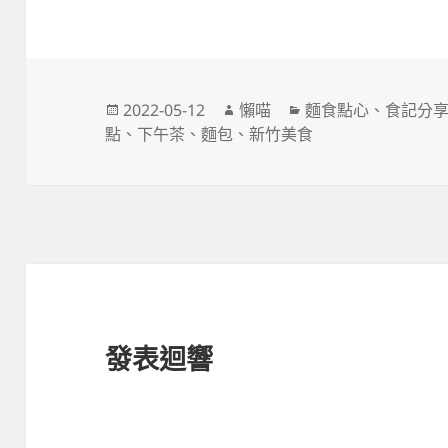
發
作
分
2022-05-12
懶喵
麵食點心
、
食記分
佈
者
類
點
、
下午茶
、
麵包
、
新竹美食
日
期:
發表迴響