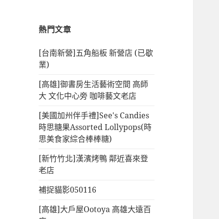
熱門文章
[台南新營]五角船板 新營店 (已歇
業)
[高雄]御書房生活藝術空間 高師
大 文化中心旁 咖啡藝文老店
[美國加州伴手禮]See's Candies
時思糖果Assorted Lollypops(時
思美食家綜合棒棒糖)
[新竹竹北]漢濱烤鴨 鄰近喜來登
老店
補捉貓影050116
[高雄]大戶屋Ootoya 高雄大遠百