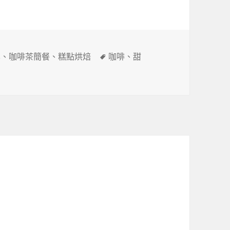
標
享
、
咖啡茶簡餐
、
糕點烘焙
咖啡
、
甜
籤