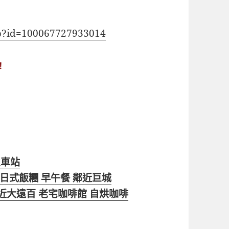
hp?id=100067727933014
！
火車站
包 日式飯糰 早午餐 鄰近巨城
rs 鄰近大遠百 老宅咖啡館 自烘咖啡