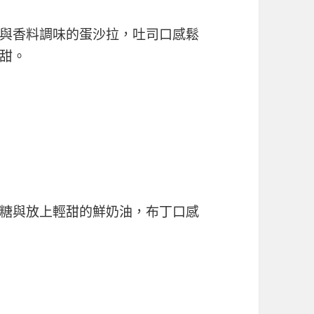
與香料調味的蛋沙拉，吐司口感鬆
甜。
糖與放上輕甜的鮮奶油，布丁口感