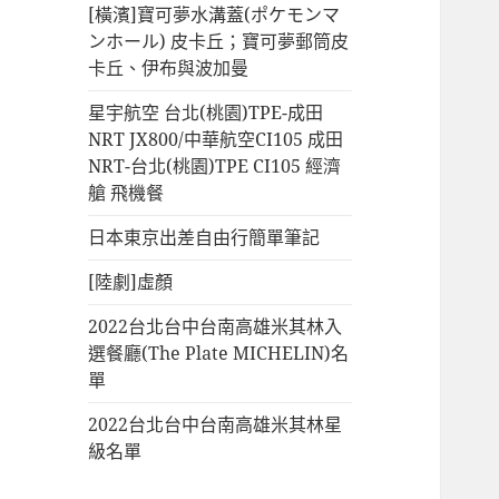
[橫濱]寶可夢水溝蓋(ポケモンマ
ンホール) 皮卡丘；寶可夢郵筒皮
卡丘、伊布與波加曼
星宇航空 台北(桃園)TPE-成田
NRT JX800/中華航空CI105 成田
NRT-台北(桃園)TPE CI105 經濟
艙 飛機餐
日本東京出差自由行簡單筆記
[陸劇]虛顏
2022台北台中台南高雄米其林入
選餐廳(The Plate MICHELIN)名
單
2022台北台中台南高雄米其林星
級名單