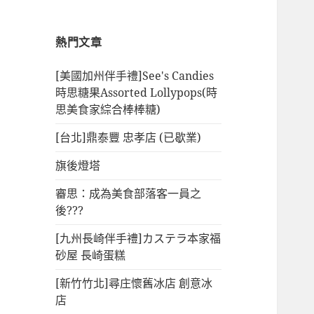
熱門文章
[美國加州伴手禮]See's Candies
時思糖果Assorted Lollypops(時
思美食家綜合棒棒糖)
[台北]鼎泰豐 忠孝店 (已歇業)
旗後燈塔
審思：成為美食部落客一員之
後???
[九州長崎伴手禮]カステラ本家福
砂屋 長崎蛋糕
[新竹竹北]尋庄懷舊冰店 創意冰
店