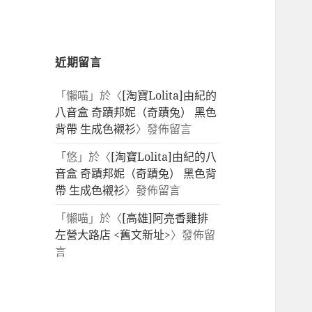
近期留言
「
懶喵
」於〈
[淘寶Lolita]由紀的
八音盒 奇蹟邦妮（奇蹟兔） 黑色
背帶 生成色襯衫
〉發佈留言
「
悠
」於〈
[淘寶Lolita]由紀的八
音盒 奇蹟邦妮（奇蹟兔） 黑色背
帶 生成色襯衫
〉發佈留言
「
懶喵
」於〈
[高雄]阿亮香雞排
左營大路店 <舊文新址>
〉發佈留
言