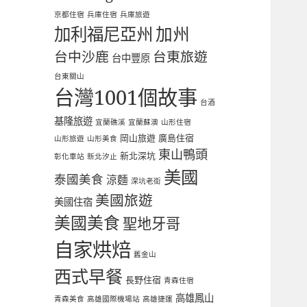
京都住宿
兵庫住宿
兵庫旅遊
加利福尼亞州
加州
台中沙鹿
台東旅遊
台中豐原
台東關山
台灣1001個故事
台酒
基隆旅遊
宜蘭礁溪
宜蘭蘇澳
山形住宿
岡山旅遊
廣島住宿
山形旅遊
山形美食
東山鴨頭
新北深坑
彰化車站
新北汐止
美國
泰國美食
涼麵
深坑老街
美國旅遊
美國住宿
美國美食
聖地牙哥
自家烘焙
舊金山
西式早餐
長野住宿
青森住宿
高雄鳳山
青森美食
高雄國際機場站
高雄捷運