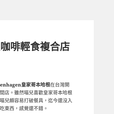
根咖啡輕食複合店
openhagen皇家哥本哈根
在台灣開
間店。雖然喵兒喜歡皇家哥本哈根
喵兒頗容易打破餐具，迄今還沒入
吃東西，感覺還不錯。