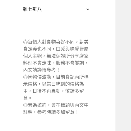
單
選
展
雜七雜八
單
開
子
選
單
◎每個人對食物喜好不同，對美
食定義也不同，口感與味覺皆屬
個人主觀，無法保證所分享店家
料理不會走味、服務不會變調，
內文請謹慎參考！
◎因物價波動，目前食記內所標
示價格，以當日吃到的價格為
主，日後不再異動，敬請多留
意。
◎若為邀約，會在標題與內文中
註明，參考時請多加留意！