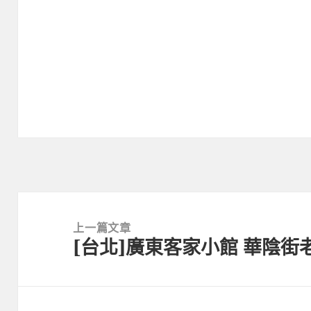
文
章
上一篇文章
[台北]廣東客家小館 華陰街
導
上
覽
一
篇
文