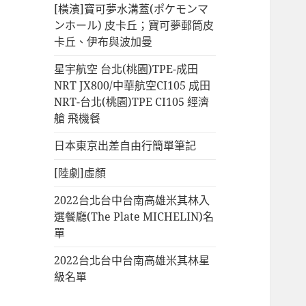
[橫濱]寶可夢水溝蓋(ポケモンマ
ンホール) 皮卡丘；寶可夢郵筒皮
卡丘、伊布與波加曼
星宇航空 台北(桃園)TPE-成田
NRT JX800/中華航空CI105 成田
NRT-台北(桃園)TPE CI105 經濟
艙 飛機餐
日本東京出差自由行簡單筆記
[陸劇]虛顏
2022台北台中台南高雄米其林入
選餐廳(The Plate MICHELIN)名
單
2022台北台中台南高雄米其林星
級名單