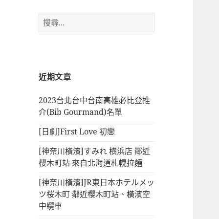
搜
尋
關
鍵
字:
近期文章
2023台北台中台南高雄必比登推
介(Bib Gourmand)名單
[日劇]First Love 初戀
[神奈川橫濱]すみれ 横浜店 鄰近
櫻木町站 來自北海道札幌拉麵
[神奈川橫濱]JR東日本ホテルメッ
ツ桜木町 鄰近櫻木町站、橫濱空
中纜車