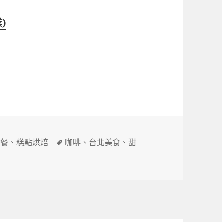
業)
標
簡餐
、
糕點烘焙
咖啡
、
台北美食
、
甜
籤