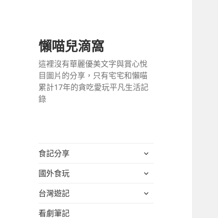
懶喵兒滴窩
這裡沒有華麗優美文字與賞心悅
目圖片的分享，只有宅宅和懶喵
累計17年的貪吃愛玩平凡生活記
錄
展
食記分享
開
展
國外食玩
子
開
選
展
台灣遊記
子
單
開
選
看劇筆記
子