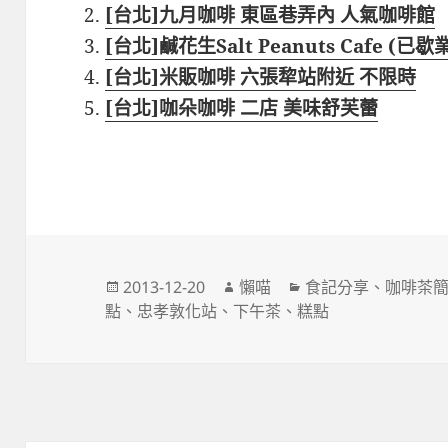
[台北]九月咖啡 東區巷弄內 人氣咖啡館
[台北]鹹花生Salt Peanuts Cafe (已歇
[台北]米販咖啡 六張犂站附近 不限時
[台北]咖朵咖啡 二店 美味舒芙蕾
發
作
分
2013-12-20
懶喵
食記分享
、
咖啡茶
佈
者
類
點
、
忠孝敦化站
、
下午茶
、
糕點
日
期: