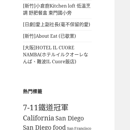
[新竹]小倉廚Kitchen loft 低溫烹
調 舒肥餐盒 東門國小旁
[日劇]愛上副社長(毫不保留的愛)
[新竹]About Eat (已歇業)
[大阪]HOTEL IL CUORE
NAMBA(ホテルイルクオーレな
んば、難波IL Cuore飯店)
熱門標籤
7-11鐵道冠軍
California
San Diego
San Diego food
San Francisco